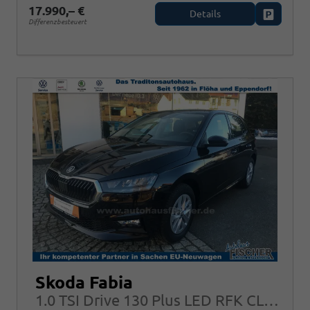
17.990,– €
Details
Fahrzeug
Differenzbesteuert
Skoda Fabia
1.0 TSI Drive 130 Plus LED RFK CLIM SHZ