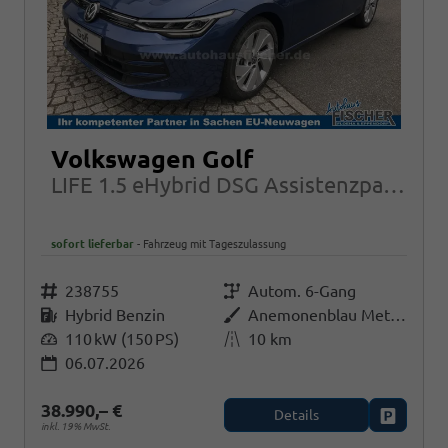
Volkswagen Golf
LIFE 1.5 eHybrid DSG Assistenzpaket ACC Kessy
sofort lieferbar
Fahrzeug mit Tageszulassung
Fahrzeugnr.
238755
Getriebe
Autom. 6-Gang
Kraftstoff
Hybrid Benzin
Außenfarbe
Anemonenblau Metallic
Leistung
110 kW (150 PS)
Kilometerstand
10 km
06.07.2026
38.990,– €
Details
Fahrzeug
inkl. 19% MwSt.