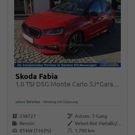
Skoda Fabia
1.0 TSI DSG Monte Carlo 5J*Garantie 17Zoll
sofort lieferbar
Fahrzeug mit Zulassung
Fahrzeugnr.
238727
Getriebe
Autom. 7-Gang
Kraftstoff
Benzin
Außenfarbe
Velvet-Rot Metallic/Schwarz-Magic Perleffekt
Leistung
85 kW (116 PS)
Kilometerstand
1.700 km