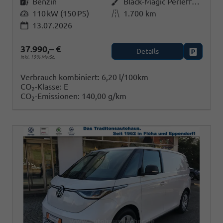
Kraftstoff
Benzin
Außenfarbe
Black-Magic Perleffekt
Leistung
110 kW (150 PS)
Kilometerstand
1.700 km
13.07.2026
37.990,– €
Details
Fahrzeug
inkl. 19% MwSt.
Verbrauch kombiniert:
6,20 l/100km
CO
-Klasse:
E
2
CO
-Emissionen:
140,00 g/km
2