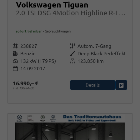
Volkswagen Tiguan
2.0 TSI DSG 4Motion Highline R-Line LED AHK
sofort lieferbar
Gebrauchtwagen
Fahrzeugnr.
238827
Getriebe
Autom. 7-Gang
Kraftstoff
Benzin
Außenfarbe
Deep Black Perleffekt
Leistung
132 kW (179 PS)
Kilometerstand
123.850 km
14.09.2017
16.990,– €
Details
Fahrzeug
inkl. 19% MwSt.