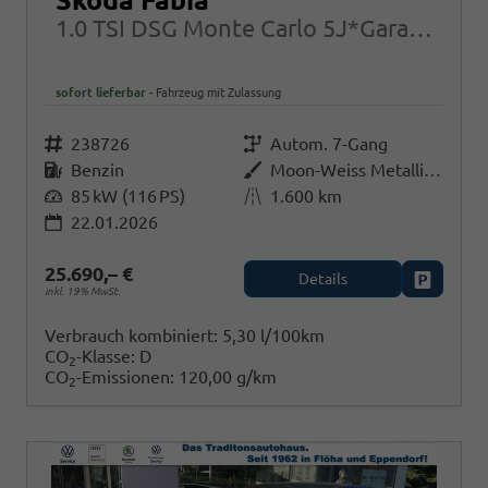
1.0 TSI DSG Monte Carlo 5J*Garantie 17Zoll
sofort lieferbar
Fahrzeug mit Zulassung
Fahrzeugnr.
238726
Getriebe
Autom. 7-Gang
Kraftstoff
Benzin
Außenfarbe
Moon-Weiss Metallic/Schwarz-Magic Perleffekt
Leistung
85 kW (116 PS)
Kilometerstand
1.600 km
22.01.2026
25.690,– €
Details
Fahrzeug
inkl. 19% MwSt.
Verbrauch kombiniert:
5,30 l/100km
CO
-Klasse:
D
2
CO
-Emissionen:
120,00 g/km
2