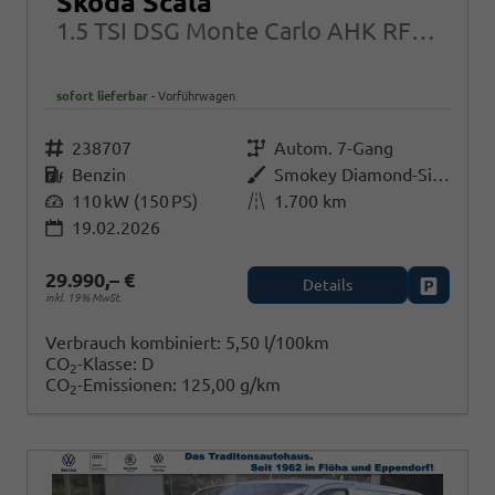
Skoda Scala
1.5 TSI DSG Monte Carlo AHK RFK Garantie
sofort lieferbar
Vorführwagen
Fahrzeugnr.
238707
Getriebe
Autom. 7-Gang
Kraftstoff
Benzin
Außenfarbe
Smokey Diamond-Silber Metallic
Leistung
110 kW (150 PS)
Kilometerstand
1.700 km
19.02.2026
29.990,– €
Details
Fahrzeug
inkl. 19% MwSt.
Verbrauch kombiniert:
5,50 l/100km
CO
-Klasse:
D
2
CO
-Emissionen:
125,00 g/km
2