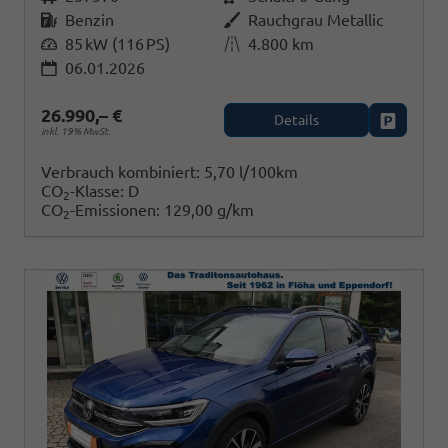
Kraftstoff
Benzin
Außenfarbe
Rauchgrau Metallic
Leistung
85 kW (116 PS)
Kilometerstand
4.800 km
06.01.2026
26.990,– €
Details
Fahrzeug
inkl. 19% MwSt.
Verbrauch kombiniert:
5,70 l/100km
CO
-Klasse:
D
2
CO
-Emissionen:
129,00 g/km
2