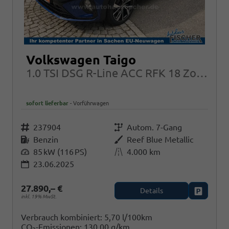
Volkswagen Taigo
1.0 TSI DSG R-Line ACC RFK 18 Zoll Kessy
sofort lieferbar
Vorführwagen
Fahrzeugnr.
237904
Getriebe
Autom. 7-Gang
Kraftstoff
Benzin
Außenfarbe
Reef Blue Metallic
Leistung
85 kW (116 PS)
Kilometerstand
4.000 km
23.06.2025
27.890,– €
Details
Fahrzeug
inkl. 19% MwSt.
Verbrauch kombiniert:
5,70 l/100km
CO
-Emissionen:
130,00 g/km