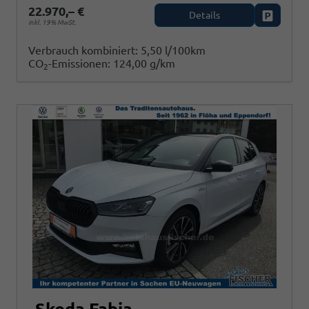
22.970,– €
Details
Fahrzeug
inkl. 19% MwSt.
Verbrauch kombiniert:
5,50 l/100km
CO
-Emissionen:
124,00 g/km
2
Skoda Fabia