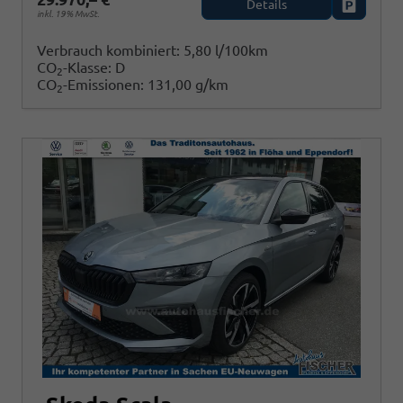
Details
Fahrzeug
inkl. 19% MwSt.
Verbrauch kombiniert:
5,80 l/100km
CO
-Klasse:
D
2
CO
-Emissionen:
131,00 g/km
2