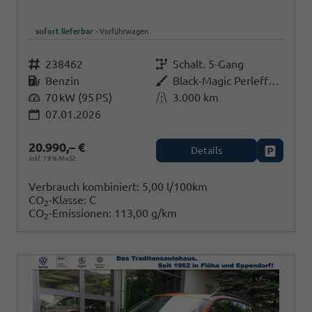
sofort lieferbar
Vorführwagen
Fahrzeugnr.
238462
Getriebe
Schalt. 5-Gang
Kraftstoff
Benzin
Außenfarbe
Black-Magic Perleffekt
Leistung
70 kW (95 PS)
Kilometerstand
3.000 km
07.01.2026
20.990,– €
Details
Fahrzeug
inkl. 19% MwSt.
Verbrauch kombiniert:
5,00 l/100km
CO
-Klasse:
C
2
CO
-Emissionen:
113,00 g/km
2