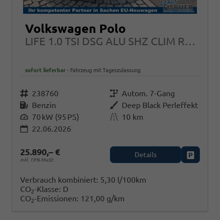
Volkswagen Polo
LIFE 1.0 TSI DSG ALU SHZ CLIM RFK Assistenten
sofort lieferbar
Fahrzeug mit Tageszulassung
Fahrzeugnr.
238760
Getriebe
Autom. 7-Gang
Kraftstoff
Benzin
Außenfarbe
Deep Black Perleffekt
Leistung
70 kW (95 PS)
Kilometerstand
10 km
22.06.2026
25.890,– €
Details
Fahrzeug
inkl. 19% MwSt.
Verbrauch kombiniert:
5,30 l/100km
CO
-Klasse:
D
2
CO
-Emissionen:
121,00 g/km
2