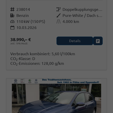
Fahrzeugnr.
238014
Getriebe
Doppelkupplungsgetriebe (DSG)
Kraftstoff
Benzin
Außenfarbe
Pure-White / Dach schwarz
Leistung
110 kW (150 PS)
Kilometerstand
4.000 km
10.03.2026
38.990,– €
Details
Fahrzeug
inkl. 19% MwSt.
Verbrauch kombiniert:
5,60 l/100km
CO
-Klasse:
D
2
CO
-Emissionen:
128,00 g/km
2