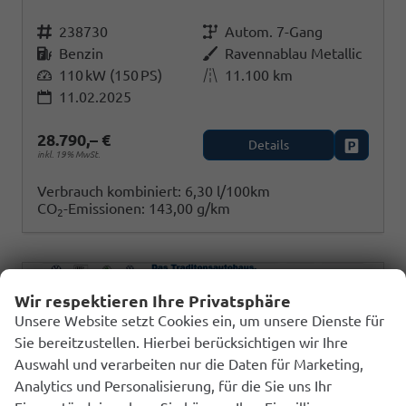
Fahrzeugnr.
238730
Getriebe
Autom. 7-Gang
Kraftstoff
Benzin
Außenfarbe
Ravennablau Metallic
Leistung
110 kW (150 PS)
Kilometerstand
11.100 km
11.02.2025
28.790,– €
Details
Fahrzeug
inkl. 19% MwSt.
Verbrauch kombiniert:
6,30 l/100km
CO
-Emissionen:
143,00 g/km
2
Wir respektieren Ihre Privatsphäre
Unsere Website setzt Cookies ein, um unsere Dienste für
Sie bereitzustellen. Hierbei berücksichtigen wir Ihre
Auswahl und verarbeiten nur die Daten für Marketing,
Analytics und Personalisierung, für die Sie uns Ihr