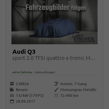
Audi Q3
sport 2.0 TFSI quattro s-tronic MMI Navi LED elektr.Heckklappe
sofort lieferbar
Gebrauchtwagen
Fahrzeugnr.
238826
Getriebe
Autom. 7-Gang
Kraftstoff
Benzin
Außenfarbe
Monsungrau Metallic
Leistung
132 kW (179 PS)
Kilometerstand
72.400 km
28.09.2017