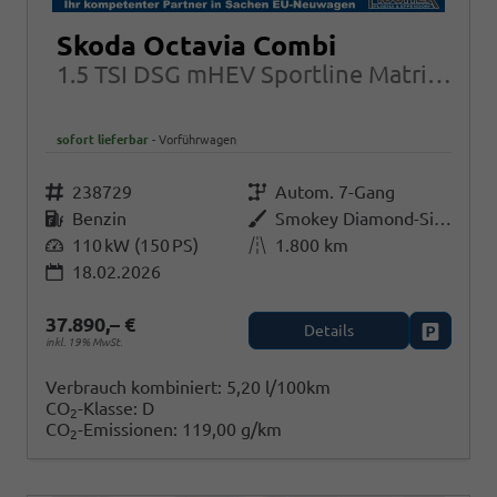
Skoda Octavia Combi
1.5 TSI DSG mHEV Sportline Matrix-LED beh.WSS AHK
sofort lieferbar
Vorführwagen
Fahrzeugnr.
238729
Getriebe
Autom. 7-Gang
Kraftstoff
Benzin
Außenfarbe
Smokey Diamond-Silber Metallic
Leistung
110 kW (150 PS)
Kilometerstand
1.800 km
18.02.2026
37.890,– €
Details
Fahrzeug
inkl. 19% MwSt.
Verbrauch kombiniert:
5,20 l/100km
CO
-Klasse:
D
2
CO
-Emissionen:
119,00 g/km
2