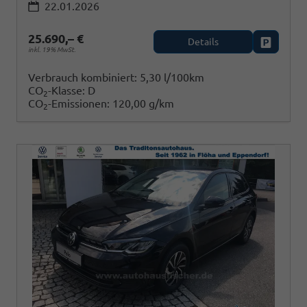
22.01.2026
25.690,– €
Details
Fahrzeug
inkl. 19% MwSt.
Verbrauch kombiniert:
5,30 l/100km
CO
-Klasse:
D
2
CO
-Emissionen:
120,00 g/km
2