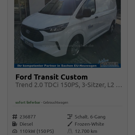
Ford Transit Custom
Trend 2.0 TDCi 150PS, 3-Sitzer, L2 (LANGER RADSTAND) H1, Modell: 320, 5 JAHRE GARANTIE
sofort lieferbar
Gebrauchtwagen
Fahrzeugnr.
236877
Getriebe
Schalt. 6-Gang
Kraftstoff
Diesel
Außenfarbe
Frozen-White
Leistung
110 kW (150 PS)
Kilometerstand
12.700 km