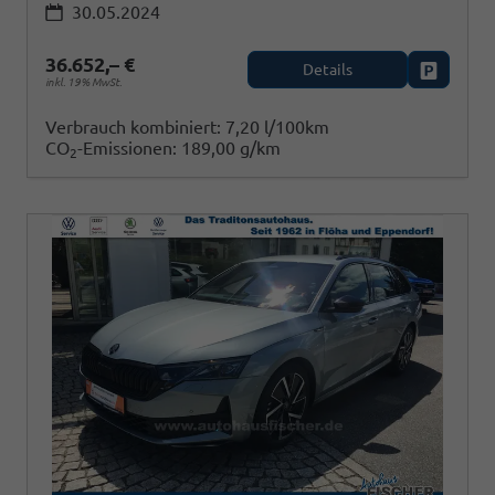
30.05.2024
36.652,– €
Details
Fahrzeug
inkl. 19% MwSt.
Verbrauch kombiniert:
7,20 l/100km
CO
-Emissionen:
189,00 g/km
2