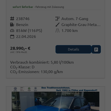
sofort lieferbar
Fahrzeug mit Zulassung
Fahrzeugnr.
238746
Getriebe
Autom. 7-Gang
Kraftstoff
Benzin
Außenfarbe
Graphite-Grau Metallic/Black-Magic Perleffekt
Leistung
85 kW (116 PS)
Kilometerstand
1.700 km
22.04.2026
28.990,– €
Details
Fahrzeug
inkl. 19% MwSt.
Verbrauch kombiniert:
5,80 l/100km
CO
-Klasse:
D
2
CO
-Emissionen:
130,00 g/km
2