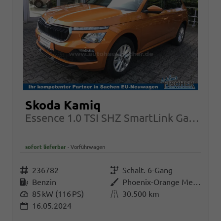
Skoda Kamiq
Essence 1.0 TSI SHZ SmartLink Garantie
sofort lieferbar
Vorführwagen
Fahrzeugnr.
236782
Getriebe
Schalt. 6-Gang
Kraftstoff
Benzin
Außenfarbe
Phoenix-Orange Metallic
Leistung
85 kW (116 PS)
Kilometerstand
30.500 km
16.05.2024