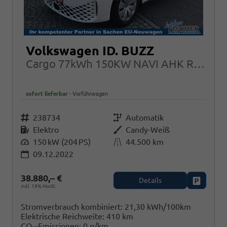
Volkswagen ID. BUZZ
Cargo 77kWh 150KW NAVI AHK RFK PLA
sofort lieferbar
Vorführwagen
Fahrzeugnr.
238734
Getriebe
Automatik
Kraftstoff
Elektro
Außenfarbe
Candy-Weiß
Leistung
150 kW (204 PS)
Kilometerstand
44.500 km
09.12.2022
38.880,– €
Details
Fahrzeug
inkl. 19% MwSt.
Stromverbrauch kombiniert:
21,30 kWh/100km
Elektrische Reichweite:
410 km
CO
-Emissionen:
0 g/km