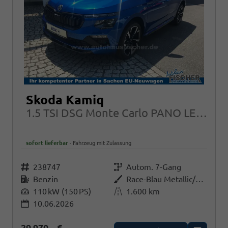
Skoda Kamiq
1.5 TSI DSG Monte Carlo PANO LED Garantie
sofort lieferbar
Fahrzeug mit Zulassung
Fahrzeugnr.
238747
Getriebe
Autom. 7-Gang
Kraftstoff
Benzin
Außenfarbe
Race-Blau Metallic/Black-Magic Perleffekt
Leistung
110 kW (150 PS)
Kilometerstand
1.600 km
10.06.2026
29.970,– €