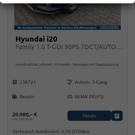
Hyundai i20
Family 1.0 T-GDI 90PS 7DCT/AUTOMATIK, NAVI Sitzheizung + Lenkradheizung ALU Klimaautomatik RFK
unverbindliche Lieferzeit:
10 Monate
Neuwagen mit Tageszulassung
Fahrzeugnr.
Getriebe
238721
Autom. 7-Gang
Kraftstoff
Leistung
Benzin
66 kW (90 PS)
20.980,– €
Details
Fahrzeug
inkl. 19% MwSt.
Verbrauch kombiniert:
5,70 l/100km