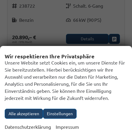
Fahrzeugnr.
Getriebe
238722
Schalt. 6-Gang
Kraftstoff
Leistung
Benzin
66 kW (90 PS)
20.890,– €
Details
Fahrzeug
inkl. 19% MwSt.
Verbrauch kombiniert:
5,70 l/100km
Wir respektieren Ihre Privatsphäre
CO
-Klasse:
D
2
Unsere Website setzt Cookies ein, um unsere Dienste für
CO
-Emissionen:
127,00 g/km
2
Sie bereitzustellen. Hierbei berücksichtigen wir Ihre
Auswahl und verarbeiten nur die Daten für Marketing,
Analytics und Personalisierung, für die Sie uns Ihr
Einverständnis geben. Sie können Ihre Einwilligung
jederzeit mit Wirkung für die Zukunft widerrufen.
Alle akzeptieren
Einstellungen
Datenschutzerklärung
Impressum