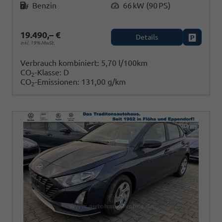
Benzin
66 kW (90 PS)
19.490,– €
Details
Fahrzeug
inkl. 19% MwSt.
Verbrauch kombiniert:
5,70 l/100km
CO
-Klasse:
D
2
CO
-Emissionen:
131,00 g/km
2