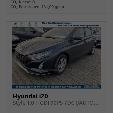
CO
-Klasse:
D
2
CO
-Emissionen:
131,00 g/km
2
Hyundai i20
Style 1.0 T-GDI 90PS 7DCT/AUTOMATIK, FULL-LED NAVI Sitzheizung ALU Klimaautomatik RFK