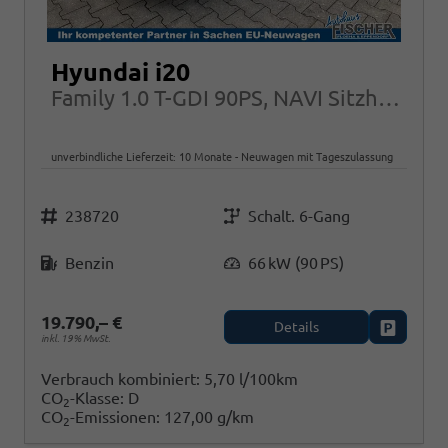
Hyundai i20
Family 1.0 T-GDI 90PS, NAVI Sitzheizung + Lenkradheizung ALU Klimaautomatik RFK
unverbindliche Lieferzeit:
10 Monate
Neuwagen mit Tageszulassung
Fahrzeugnr.
Getriebe
238720
Schalt. 6-Gang
Kraftstoff
Leistung
Benzin
66 kW (90 PS)
19.790,– €
Details
Fahrzeug
inkl. 19% MwSt.
Verbrauch kombiniert:
5,70 l/100km
CO
-Klasse:
D
2
CO
-Emissionen:
127,00 g/km
2