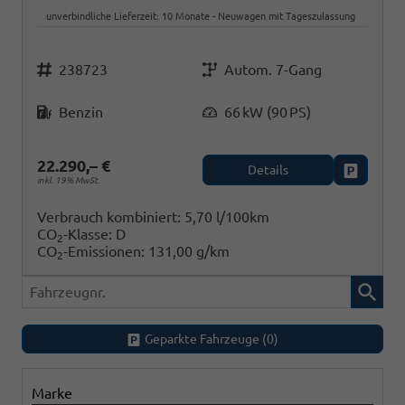
unverbindliche Lieferzeit:
10 Monate
Neuwagen mit Tageszulassung
Fahrzeugnr.
Getriebe
238723
Autom. 7-Gang
Kraftstoff
Leistung
Benzin
66 kW (90 PS)
22.290,– €
Details
Fahrzeug
inkl. 19% MwSt.
Verbrauch kombiniert:
5,70 l/100km
CO
-Klasse:
D
2
CO
-Emissionen:
131,00 g/km
2
Fahrzeugnr.
Geparkte Fahrzeuge (
0
)
Marke