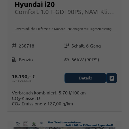
Hyundai i20
Comfort 1.0 T-GDI 90PS, NAVI Klima PDC Rückfahrkamera Tempomat Alarm
unverbindliche Lieferzeit:
8 Monate
Neuwagen mit Tageszulassung
Fahrzeugnr.
Getriebe
238718
Schalt. 6-Gang
Kraftstoff
Leistung
Benzin
66 kW (90 PS)
18.190,– €
Details
Fahrzeug
inkl. 19% MwSt.
Verbrauch kombiniert:
5,70 l/100km
CO
-Klasse:
D
2
CO
-Emissionen:
127,00 g/km
2