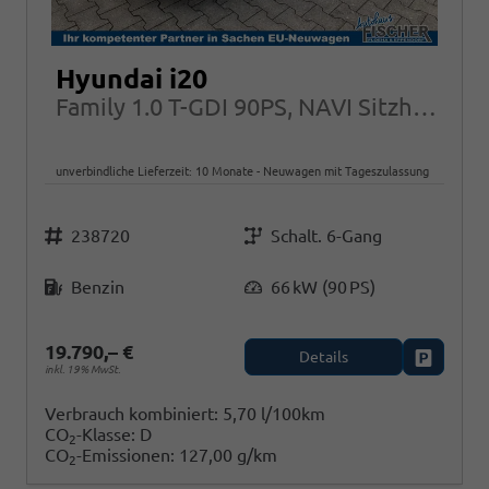
Hyundai i20
Family 1.0 T-GDI 90PS, NAVI Sitzheizung + Lenkradheizung ALU Klimaautomatik RFK
unverbindliche Lieferzeit:
10 Monate
Neuwagen mit Tageszulassung
Fahrzeugnr.
Getriebe
238720
Schalt. 6-Gang
Kraftstoff
Leistung
Benzin
66 kW (90 PS)
19.790,– €
Details
Fahrzeug
inkl. 19% MwSt.
Verbrauch kombiniert:
5,70 l/100km
CO
-Klasse:
D
2
CO
-Emissionen:
127,00 g/km
2