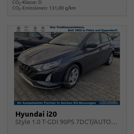
CO
-Klasse:
D
2
CO
-Emissionen:
131,00 g/km
2
Hyundai i20
Style 1.0 T-GDI 90PS 7DCT/AUTOMATIK, FULL-LED NAVI Sitzheizung ALU Klimaautomatik RFK