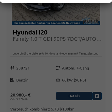
Hyundai i20
Family 1.0 T-GDI 90PS 7DCT/AUTOMATIK, NAVI Sitzheizung + Lenkradheizung ALU Klimaautomatik RFK
unverbindliche Lieferzeit:
10 Monate
Neuwagen mit Tageszulassung
Fahrzeugnr.
Getriebe
238721
Autom. 7-Gang
Kraftstoff
Leistung
Benzin
66 kW (90 PS)
20.980,– €
Details
Fahrzeug
inkl. 19% MwSt.
Verbrauch kombiniert:
5,70 l/100km