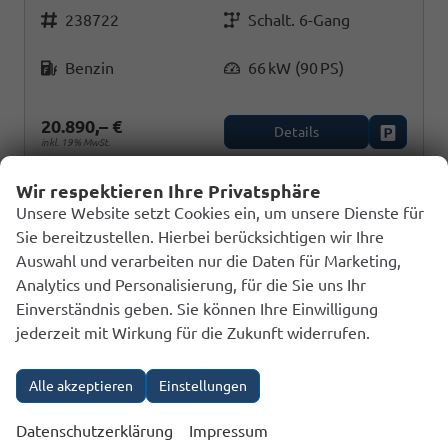
Fahrzeugnr.
Getriebe
238722
Schalt. 6-Gang
Kraftstoff
Leistung
Benzin
66 kW (90 PS)
20.890,– €
Details
Fahrzeug
inkl. 19% MwSt.
Verbrauch kombiniert:
5,70 l/100km
Wir respektieren Ihre Privatsphäre
CO
-Klasse:
D
2
Unsere Website setzt Cookies ein, um unsere Dienste für
CO
-Emissionen:
127,00 g/km
2
Sie bereitzustellen. Hierbei berücksichtigen wir Ihre
Auswahl und verarbeiten nur die Daten für Marketing,
Analytics und Personalisierung, für die Sie uns Ihr
Einverständnis geben. Sie können Ihre Einwilligung
jederzeit mit Wirkung für die Zukunft widerrufen.
Alle akzeptieren
Einstellungen
Datenschutzerklärung
Impressum