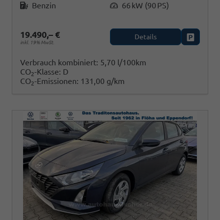
Benzin
66 kW (90 PS)
19.490,– €
Details
Fahrzeug
inkl. 19% MwSt.
Verbrauch kombiniert:
5,70 l/100km
CO
-Klasse:
D
2
CO
-Emissionen:
131,00 g/km
2