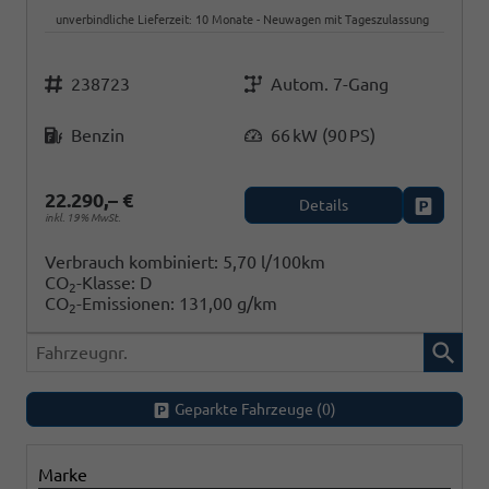
unverbindliche Lieferzeit:
10 Monate
Neuwagen mit Tageszulassung
Fahrzeugnr.
Getriebe
238723
Autom. 7-Gang
Kraftstoff
Leistung
Benzin
66 kW (90 PS)
22.290,– €
Details
Fahrzeug
inkl. 19% MwSt.
Verbrauch kombiniert:
5,70 l/100km
CO
-Klasse:
D
2
CO
-Emissionen:
131,00 g/km
2
Fahrzeugnr.
Geparkte Fahrzeuge (
0
)
Marke