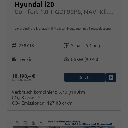
Hyundai i20
Comfort 1.0 T-GDI 90PS, NAVI Klima PDC Rückfahrkamera Tempomat Alarm
unverbindliche Lieferzeit:
8 Monate
Neuwagen mit Tageszulassung
Fahrzeugnr.
Getriebe
238718
Schalt. 6-Gang
Kraftstoff
Leistung
Benzin
66 kW (90 PS)
18.190,– €
Details
Fahrzeug
inkl. 19% MwSt.
Verbrauch kombiniert:
5,70 l/100km
CO
-Klasse:
D
2
CO
-Emissionen:
127,00 g/km
2