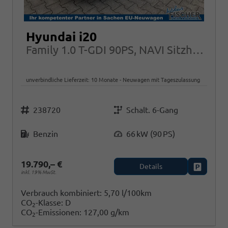
Hyundai i20
Family 1.0 T-GDI 90PS, NAVI Sitzheizung + Lenkradheizung ALU Klimaautomatik RFK
unverbindliche Lieferzeit:
10 Monate
Neuwagen mit Tageszulassung
Fahrzeugnr.
Getriebe
238720
Schalt. 6-Gang
Kraftstoff
Leistung
Benzin
66 kW (90 PS)
19.790,– €
Details
Fahrzeug
inkl. 19% MwSt.
Verbrauch kombiniert:
5,70 l/100km
CO
-Klasse:
D
2
CO
-Emissionen:
127,00 g/km
2