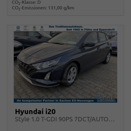
CO
-Klasse:
D
2
CO
-Emissionen:
131,00 g/km
2
Hyundai i20
Style 1.0 T-GDI 90PS 7DCT/AUTOMATIK, FULL-LED NAVI Sitzheizung ALU Klimaautomatik RFK