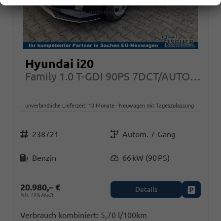
Hyundai i20
Family 1.0 T-GDI 90PS 7DCT/AUTOMATIK, NAVI Sitzheizung + Lenkradheizung ALU Klimaautomatik RFK
unverbindliche Lieferzeit:
10 Monate
Neuwagen mit Tageszulassung
Fahrzeugnr.
Getriebe
238721
Autom. 7-Gang
Kraftstoff
Leistung
Benzin
66 kW (90 PS)
20.980,– €
Details
Fahrzeug
inkl. 19% MwSt.
Verbrauch kombiniert:
5,70 l/100km