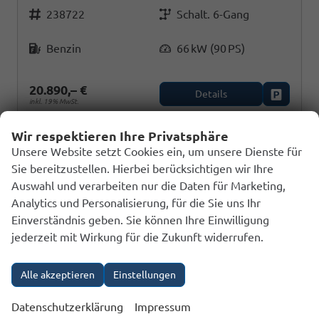
Fahrzeugnr.
Getriebe
238722
Schalt. 6-Gang
Kraftstoff
Leistung
Benzin
66 kW (90 PS)
20.890,– €
Details
Fahrzeug
inkl. 19% MwSt.
Verbrauch kombiniert:
5,70 l/100km
Wir respektieren Ihre Privatsphäre
CO
-Klasse:
D
2
Unsere Website setzt Cookies ein, um unsere Dienste für
CO
-Emissionen:
127,00 g/km
2
Sie bereitzustellen. Hierbei berücksichtigen wir Ihre
Auswahl und verarbeiten nur die Daten für Marketing,
Analytics und Personalisierung, für die Sie uns Ihr
Einverständnis geben. Sie können Ihre Einwilligung
jederzeit mit Wirkung für die Zukunft widerrufen.
Alle akzeptieren
Einstellungen
Datenschutzerklärung
Impressum