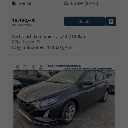
Benzin
66 kW (90 PS)
19.490,– €
Details
Fahrzeug
inkl. 19% MwSt.
Verbrauch kombiniert:
5,70 l/100km
CO
-Klasse:
D
2
CO
-Emissionen:
131,00 g/km
2