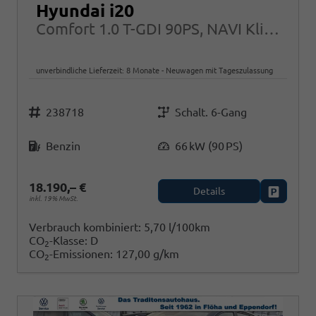
Hyundai i20
Comfort 1.0 T-GDI 90PS, NAVI Klima PDC Rückfahrkamera Tempomat Alarm
unverbindliche Lieferzeit:
8 Monate
Neuwagen mit Tageszulassung
Fahrzeugnr.
Getriebe
238718
Schalt. 6-Gang
Kraftstoff
Leistung
Benzin
66 kW (90 PS)
18.190,– €
Details
Fahrzeug
inkl. 19% MwSt.
Verbrauch kombiniert:
5,70 l/100km
CO
-Klasse:
D
2
CO
-Emissionen:
127,00 g/km
2