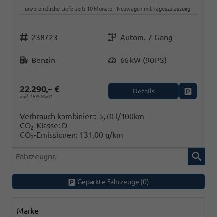
unverbindliche Lieferzeit:
10 Monate
Neuwagen mit Tageszulassung
Fahrzeugnr.
Getriebe
238723
Autom. 7-Gang
Kraftstoff
Leistung
Benzin
66 kW (90 PS)
22.290,– €
Details
Fahrzeug
inkl. 19% MwSt.
Verbrauch kombiniert:
5,70 l/100km
CO
-Klasse:
D
2
CO
-Emissionen:
131,00 g/km
2
Fahrzeugnr.
Geparkte Fahrzeuge (
0
)
Marke