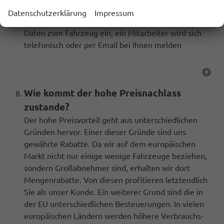
Zahlung, gehen Sie dazu bitte auf den unter Punkt
Datenschutzerklärung
Impressum
Fahrzeugankauf, hier geben Sie ihre Daten und die
Daten zum Fahrzeug ein, ein Mitarbeiter wird sich
telefonisch oder per Email bei Ihnen melden
Wie kommt der hohe Preisnachlass
zustande?
Der hohe Preisvorteil geht aus unterschiedlichen
Gründen hervor. Einer dieser Gründe sind uns
gewährte Rabatte. Da wir auf dem europäischen
Markt nicht nur einige wenige Fahrzeuge beziehen,
sondern Großabnehmer sind, erhalten wir dort
Mengenrabatte. Von diesen profitieren letztendlich
Sie als unser Kunde. Ein weiterer Grund sind die in
der EU unterschiedlichen Besteuerungen. In vielen
europäischen Ländern werden höhere Verbrauchs-