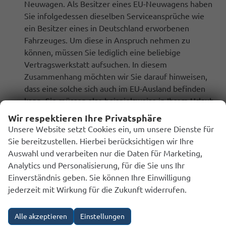
Neuwagen. Als Besitzer eines EU-Neuwagens haben
Sie infolgedessen dieselben Serviceansprüche wie
ein Besitzer eines in Deutschland erworbenen
Fahrzeuges. Um diese in Anspruch nehmen zu
können, müssen Sie lediglich eine beliebige
Vertragswerkstatt aufsuchen. In diesem
Zusammenhang möchten wir Sie darauf hinweisen,
dass eine solche sich auch im EU-Ausland befinden
kann. Sie müssen also beispielsweise in Ihrem Urlaub
innerhalb der EU nicht darauf warten, bis Sie wieder
Wir respektieren Ihre Privatsphäre
in Deutschland sind. Darüber hinaus haben Sie die
Unsere Website setzt Cookies ein, um unsere Dienste für
Möglichkeit, diese Garantie zusätzlich zu verlängern
Sie bereitzustellen. Hierbei berücksichtigen wir Ihre
Auswahl und verarbeiten nur die Daten für Marketing,
Analytics und Personalisierung, für die Sie uns Ihr
Einverständnis geben. Sie können Ihre Einwilligung
Wie werde ich meinen alten Wagen los?
jederzeit mit Wirkung für die Zukunft widerrufen.
Wenn Sie Ihr Altfahrzeug nicht behalten, sondern
verkaufen möchten, haben Sie unterschiedliche
Alle akzeptieren
Einstellungen
Möglichkeiten. Gerne nehmen wir altes Fahrzeug in