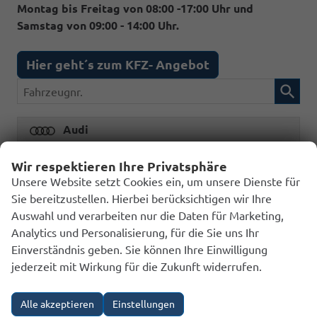
Montag bis Freitag von 08:00 -17:00 Uhr und
Samstag von 09:00 - 14:00 Uhr.
Hier geht´s zum KFZ- Angebot
Fahrzeugnr.
Audi
Ford
Wir respektieren Ihre Privatsphäre
Unsere Website setzt Cookies ein, um unsere Dienste für
Hyundai
Sie bereitzustellen. Hierbei berücksichtigen wir Ihre
Opel
Auswahl und verarbeiten nur die Daten für Marketing,
Analytics und Personalisierung, für die Sie uns Ihr
Seat
Einverständnis geben. Sie können Ihre Einwilligung
Skoda
jederzeit mit Wirkung für die Zukunft widerrufen.
Volkswagen
Alle akzeptieren
Einstellungen