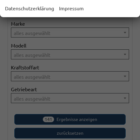
Geparkte Fahrzeuge (
0
)
Datenschutzerklärung
Impressum
Marke
alles ausgewählt
Modell
alles ausgewählt
Kraftstoffart
alles ausgewählt
Getriebeart
alles ausgewählt
141
Ergebnisse anzeigen
zurücksetzen