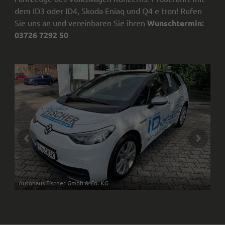
dem ID3 oder ID4, Skoda Eniaq und Q4 e tron! Rufen
Sie uns an und vereinbaren Sie ihren
Wunschtermin:
03726 7292 50
Autohaus Fischer Gmbh & Co. KG
Aut