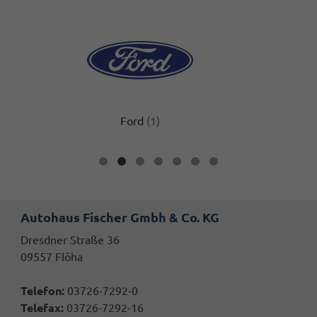
Ford
(1)
Alle
Fahrzeuge
von
Ford
anzeigen
Autohaus Fischer Gmbh & Co. KG
Dresdner Straße 36
09557 Flöha
Telefon:
03726-7292-0
Telefax:
03726-7292-16