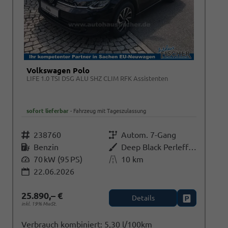
Volkswagen Polo
LIFE 1.0 TSI DSG ALU SHZ CLIM RFK Assistenten
sofort lieferbar
Fahrzeug mit Tageszulassung
Fahrzeugnr.
238760
Getriebe
Autom. 7-Gang
Kraftstoff
Benzin
Außenfarbe
Deep Black Perleffekt
Leistung
70 kW (95 PS)
Kilometerstand
10 km
22.06.2026
25.890,– €
Details
zeug parken
Fahrzeug par
inkl. 19% MwSt.
i
Verbrauch kombiniert:
5,30 l/100km