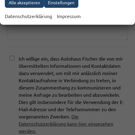
Alle akzeptieren
Einstellungen
Ich interessiere mich für
Datenschutzerklärung
Impressum
Ich willige ein, dass Autohaus Fischer die von mir
übermittelten Informationen und Kontaktdaten
dazu verwendet, um mit mir anlässlich meiner
Kontaktaufnahme in Verbindung zu treten, in
diesem Zusammenhang zu kommunizieren und
meine Anfrage zu bearbeiten und abzuwickeln.
Dies gilt insbesondere für die Verwendung der E-
Mail-Adresse und der Telefonnummer zu den
vorgenannten Zwecken.
Die
Datenschutzerklärung kann hier eingesehen
werden.