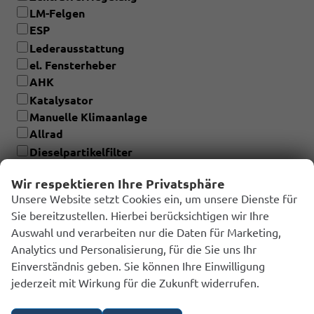
LM-Felgen
ESP
Lederausstattung
el. Fensterheber
AHK
Katalysator
Manuelle Klimaanlage
Allrad
Dieselpartikelfilter
Elektr. Klimaanlage
Wir respektieren Ihre Privatsphäre
Scheckheftgepflegt
Unsere Website setzt Cookies ein, um unsere Dienste für
Sie bereitzustellen. Hierbei berücksichtigen wir Ihre
Auswahl und verarbeiten nur die Daten für Marketing,
Weitere Beschreibungen:
Sonderausstattung,
Analytics und Personalisierung, für die Sie uns Ihr
Unfallschäden...
Einverständnis geben. Sie können Ihre Einwilligung
jederzeit mit Wirkung für die Zukunft widerrufen.