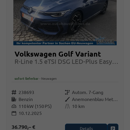
Volkswagen Golf Variant
R-Line 1.5 eTSI DSG LED-Plus Easy Open Kessy AHK
sofort lieferbar
Neuwagen
Fahrzeugnr.
238693
Getriebe
Autom. 7-Gang
Kraftstoff
Benzin
Außenfarbe
Anemonenblau Metallic
Leistung
110 kW (150 PS)
Kilometerstand
10 km
10.12.2025
36.790,– €
Details
Fahrzeug