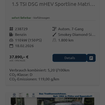
1.5 TSI DSG mHEV Sportline Matrix-LED beh.WSS AHK
sofort lieferbar
Vorführwagen
Fahrzeugnr.
238729
Getriebe
Autom. 7-Gang
Kraftstoff
Benzin
Außenfarbe
Smokey Diamond-Silber Metallic
Leistung
110 kW (150 PS)
Kilometerstand
1.800 km
18.02.2026
37.890,– €
Details
Fahrzeug
inkl. 19% MwSt.
Verbrauch kombiniert:
5,20 l/100km
CO
-Klasse:
D
2
CO
-Emissionen:
119,00 g/km
2