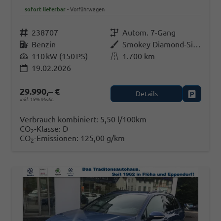
sofort lieferbar
Vorführwagen
Fahrzeugnr.
238707
Getriebe
Autom. 7-Gang
Kraftstoff
Benzin
Außenfarbe
Smokey Diamond-Silber Metallic
Leistung
110 kW (150 PS)
Kilometerstand
1.700 km
19.02.2026
29.990,– €
Details
Fahrzeug
inkl. 19% MwSt.
Verbrauch kombiniert:
5,50 l/100km
CO
-Klasse:
D
2
CO
-Emissionen:
125,00 g/km
2