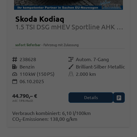
Skoda Kodiaq
1.5 TSI DSG mHEV Sportline AHK beh.WSS AG3/100
sofort lieferbar
Fahrzeug mit Zulassung
Fahrzeugnr.
238628
Getriebe
Autom. 7-Gang
Kraftstoff
Benzin
Außenfarbe
Brilliant-Silber Metallic
Leistung
110 kW (150 PS)
Kilometerstand
2.000 km
06.10.2025
44.790,– €
Details
Fahrzeug
inkl. 19% MwSt.
Verbrauch kombiniert:
6,10 l/100km
CO
-Emissionen:
138,00 g/km
2