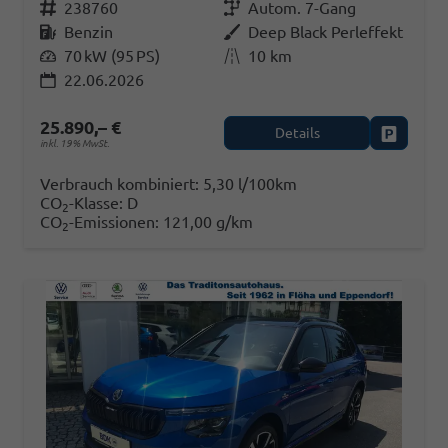
Fahrzeugnr.
238760
Getriebe
Autom. 7-Gang
Kraftstoff
Benzin
Außenfarbe
Deep Black Perleffekt
Leistung
70 kW (95 PS)
Kilometerstand
10 km
22.06.2026
25.890,– €
Details
Fahrzeug
inkl. 19% MwSt.
Verbrauch kombiniert:
5,30 l/100km
CO
-Klasse:
D
2
CO
-Emissionen:
121,00 g/km
2