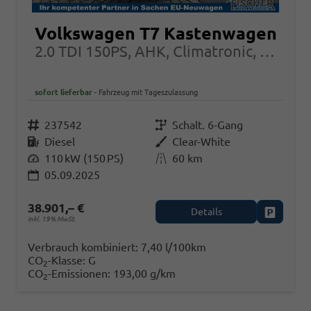
Volkswagen T7 Kastenwagen
2.0 TDI 150PS, AHK, Climatronic, Rückfahrkamera, Frontscheibe beheizbar
sofort lieferbar
Fahrzeug mit Tageszulassung
Fahrzeugnr.
237542
Getriebe
Schalt. 6-Gang
Kraftstoff
Diesel
Außenfarbe
Clear-White
Leistung
110 kW (150 PS)
Kilometerstand
60 km
05.09.2025
38.901,– €
Details
Fahrzeug
inkl. 19% MwSt.
Verbrauch kombiniert:
7,40 l/100km
CO
-Klasse:
G
2
CO
-Emissionen:
193,00 g/km
2