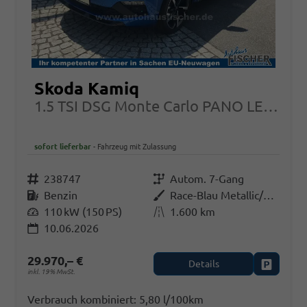
Skoda Kamiq
1.5 TSI DSG Monte Carlo PANO LED Garantie
sofort lieferbar
Fahrzeug mit Zulassung
Fahrzeugnr.
238747
Getriebe
Autom. 7-Gang
Kraftstoff
Benzin
Außenfarbe
Race-Blau Metallic/Black-Magic Perleffekt
Leistung
110 kW (150 PS)
Kilometerstand
1.600 km
10.06.2026
29.970,– €
Details
Fahrzeug
inkl. 19% MwSt.
Verbrauch kombiniert:
5,80 l/100km