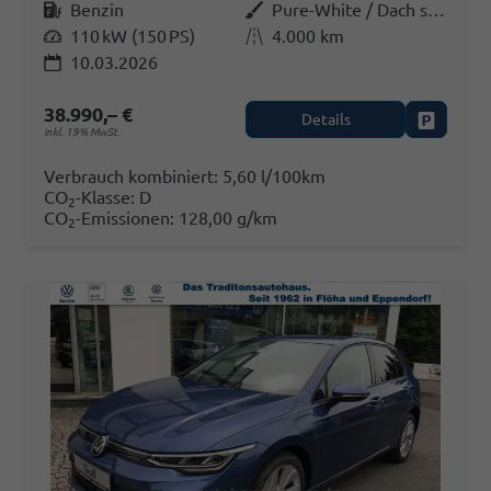
Kraftstoff
Benzin
Außenfarbe
Pure-White / Dach schwarz
Leistung
110 kW (150 PS)
Kilometerstand
4.000 km
10.03.2026
38.990,– €
Details
Fahrzeug
inkl. 19% MwSt.
Verbrauch kombiniert:
5,60 l/100km
CO
-Klasse:
D
2
CO
-Emissionen:
128,00 g/km
2