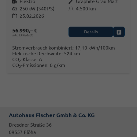
Kraftstoff
Elektro
Außenfarbe
Graphite Grau Matt
Leistung
250 kW (340 PS)
Kilometerstand
4.500 km
25.02.2026
56.990,– €
Details
Fahrzeug
inkl. 19% MwSt.
Stromverbrauch kombiniert:
17,10 kWh/100km
Elektrische Reichweite:
524 km
CO
-Klasse:
A
2
CO
-Emissionen:
0 g/km
2
Autohaus Fischer Gmbh & Co. KG
Dresdner Straße 36
09557 Flöha