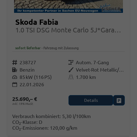
Skoda Fabia
1.0 TSI DSG Monte Carlo 5J*Garantie 17Zoll
sofort lieferbar
Fahrzeug mit Zulassung
Fahrzeugnr.
238727
Getriebe
Autom. 7-Gang
Kraftstoff
Benzin
Außenfarbe
Velvet-Rot Metallic/Schwarz-Magic Perleffekt
Leistung
85 kW (116 PS)
Kilometerstand
1.700 km
22.01.2026
25.690,– €
Details
Fahrzeug
inkl. 19% MwSt.
Verbrauch kombiniert:
5,30 l/100km
CO
-Klasse:
D
2
CO
-Emissionen:
120,00 g/km
2