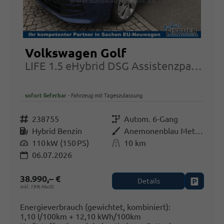
Volkswagen Golf
LIFE 1.5 eHybrid DSG Assistenzpaket ACC Kessy
sofort lieferbar
Fahrzeug mit Tageszulassung
Fahrzeugnr.
238755
Getriebe
Autom. 6-Gang
Kraftstoff
Hybrid Benzin
Außenfarbe
Anemonenblau Metallic
Leistung
110 kW (150 PS)
Kilometerstand
10 km
06.07.2026
38.990,– €
Details
Fahrzeug
inkl. 19% MwSt.
Energieverbrauch (gewichtet, kombiniert):
1,10 l/100km + 12,10 kWh/100km