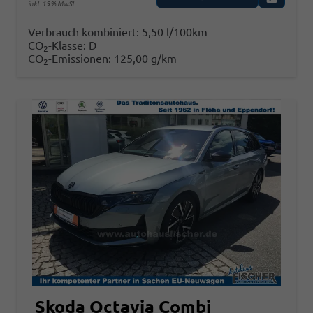
inkl. 19% MwSt.
Verbrauch kombiniert:
5,50 l/100km
CO
-Klasse:
D
2
CO
-Emissionen:
125,00 g/km
2
Skoda Octavia Combi