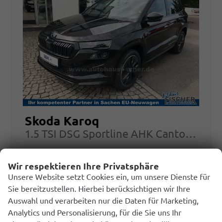
Skoda Karoq
1.5 TSI DSG Sportline AHK Canton AreaView Navi behWSS
sofort lieferbar
Vorführwagen
Wir respektieren Ihre Privatsphäre
Unsere Website setzt Cookies ein, um unsere Dienste für
Fahrzeugnr.
238775
Getriebe
Autom. 7-Gang
Sie bereitzustellen. Hierbei berücksichtigen wir Ihre
Kraftstoff
Benzin
Außenfarbe
Black-Magic Perleffekt
Auswahl und verarbeiten nur die Daten für Marketing,
Leistung
110 kW (150 PS)
Kilometerstand
1.700 km
Analytics und Personalisierung, für die Sie uns Ihr
13.07.2026