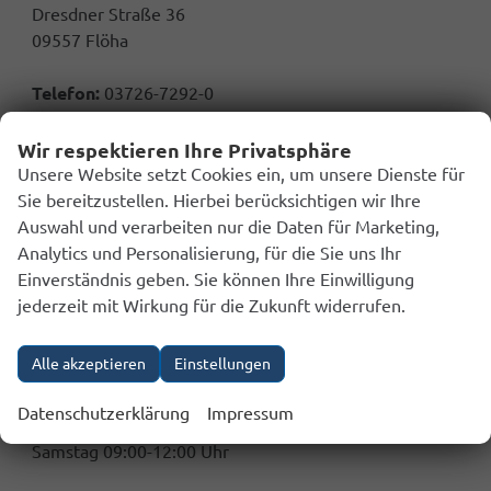
Dresdner Straße 36
09557 Flöha
Telefon:
03726-7292-0
Telefax:
03726-7292-16
E-Mail:
info@autohausfischer.de
Wir respektieren Ihre Privatsphäre
Unsere Website setzt Cookies ein, um unsere Dienste für
Sie bereitzustellen. Hierbei berücksichtigen wir Ihre
Auswahl und verarbeiten nur die Daten für Marketing,
Analytics und Personalisierung, für die Sie uns Ihr
Öffnungszeiten
Einverständnis geben. Sie können Ihre Einwilligung
jederzeit mit Wirkung für die Zukunft widerrufen.
Reparatur-Werkstatt:
Montag bis Freitag 07:00-17:00 Uhr
Alle akzeptieren
Einstellungen
Samstag 08:00-12:00 Uhr
Fahrzeugverkauf:
Datenschutzerklärung
Impressum
Montag bis Freitag 09:00-17:00 Uhr
Samstag 09:00-12:00 Uhr