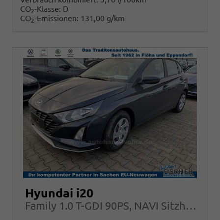
CO
-Klasse:
D
2
CO
-Emissionen:
131,00 g/km
2
Hyundai i20
Family 1.0 T-GDI 90PS, NAVI Sitzheizung + Lenkradheizung ALU Klimaautomatik RFK