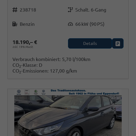
Fahrzeugnr.
Getriebe
238718
Schalt. 6-Gang
Kraftstoff
Leistung
Benzin
66 kW (90 PS)
18.190,– €
Details
Fahrzeug
inkl. 19% MwSt.
Verbrauch kombiniert:
5,70 l/100km
CO
-Klasse:
D
2
CO
-Emissionen:
127,00 g/km
2