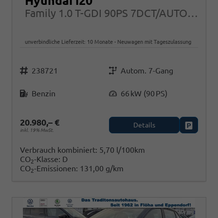
Hyundai i20
Family 1.0 T-GDI 90PS 7DCT/AUTOMATIK, NAVI Sitzheizung + Lenkradheizung ALU Klimaautomatik RFK
unverbindliche Lieferzeit:
10 Monate
Neuwagen mit Tageszulassung
Fahrzeugnr.
Getriebe
238721
Autom. 7-Gang
Kraftstoff
Leistung
Benzin
66 kW (90 PS)
20.980,– €
Details
Fahrzeug
inkl. 19% MwSt.
Verbrauch kombiniert:
5,70 l/100km
CO
-Klasse:
D
2
CO
-Emissionen:
131,00 g/km
2