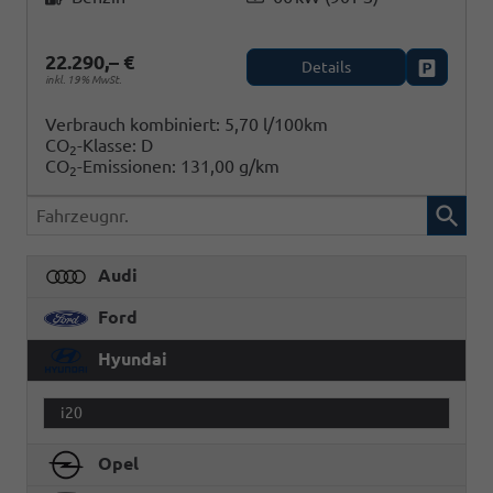
22.290,– €
Details
Fahrzeug
inkl. 19% MwSt.
Verbrauch kombiniert:
5,70 l/100km
CO
-Klasse:
D
2
CO
-Emissionen:
131,00 g/km
2
Fahrzeugnr.
Audi
Ford
Hyundai
i20
Opel