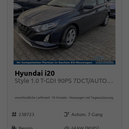
Hyundai i20
Style 1.0 T-GDI 90PS 7DCT/AUTOMATIK, FULL-LED NAVI Sitzheizung ALU Klimaautomatik RFK
unverbindliche Lieferzeit:
10 Monate
Neuwagen mit Tageszulassung
Fahrzeugnr.
Getriebe
238723
Autom. 7-Gang
Kraftstoff
Leistung
Benzin
66 kW (90 PS)