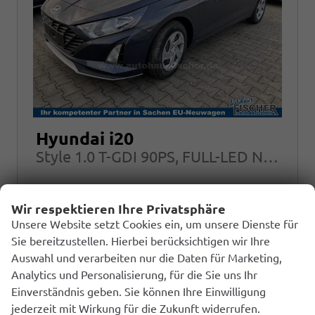
Hyundai i20
Style 1.0 T-GDI 90PS, FULL-LED NAVI Sitzheizung ALU Klimaautomatik RFK
unverbindliche Lieferzeit:
10 Monate
Neuwagen mit Tageszulassung
Wir respektieren Ihre Privatsphäre
Unsere Website setzt Cookies ein, um unsere Dienste für
Fahrzeugnr.
Getriebe
238722
Schalt. 6-Gang
Sie bereitzustellen. Hierbei berücksichtigen wir Ihre
Auswahl und verarbeiten nur die Daten für Marketing,
Kraftstoff
Leistung
Benzin
66 kW (90 PS)
Analytics und Personalisierung, für die Sie uns Ihr
Einverständnis geben. Sie können Ihre Einwilligung
jederzeit mit Wirkung für die Zukunft widerrufen.
20.890,– €