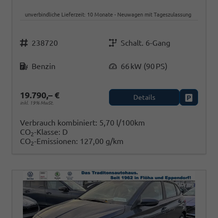
unverbindliche Lieferzeit:
10 Monate
Neuwagen mit Tageszulassung
Fahrzeugnr.
Getriebe
238720
Schalt. 6-Gang
Kraftstoff
Leistung
Benzin
66 kW (90 PS)
19.790,– €
Details
Fahrzeug
inkl. 19% MwSt.
Verbrauch kombiniert:
5,70 l/100km
CO
-Klasse:
D
2
CO
-Emissionen:
127,00 g/km
2