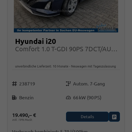
Hyundai i20
Comfort 1.0 T-GDI 90PS 7DCT/AUTOMATIK, NAVI Klima PDC RFK Tempomat Alarm
unverbindliche Lieferzeit:
10 Monate
Neuwagen mit Tageszulassung
Fahrzeugnr.
Getriebe
238719
Autom. 7-Gang
Kraftstoff
Leistung
Benzin
66 kW (90 PS)
19.490,– €
Details
Fahrzeug
inkl. 19% MwSt.
Verbrauch kombiniert:
5,70 l/100km