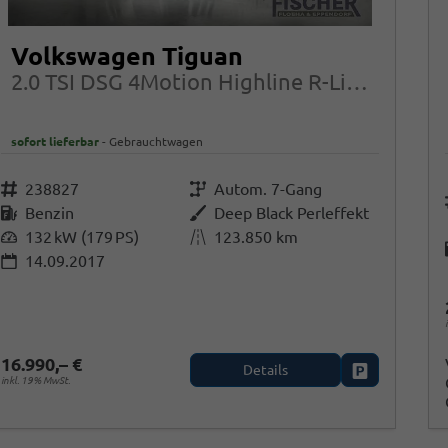
Volkswagen Tiguan
2.0 TSI DSG 4Motion Highline R-Line LED AHK
sofort lieferbar
Gebrauchtwagen
Fahrzeugnr.
238827
Getriebe
Autom. 7-Gang
Kraftstoff
Benzin
Außenfarbe
Deep Black Perleffekt
Leistung
132 kW (179 PS)
Kilometerstand
123.850 km
14.09.2017
16.990,– €
Details
Fahrzeug park
inkl. 19% MwSt.