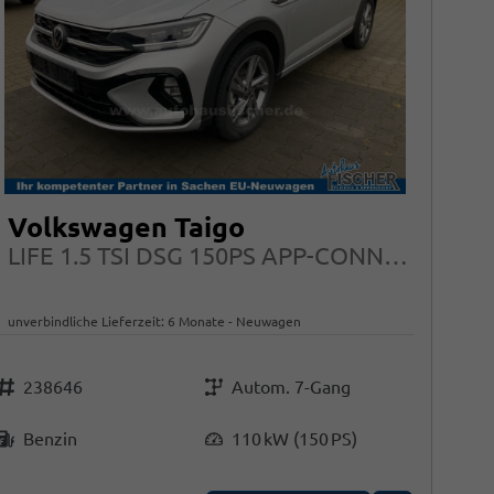
Volkswagen Taigo
LIFE 1.5 TSI DSG 150PS APP-CONNECT LED 16"ALU
unverbindliche Lieferzeit:
6 Monate
Neuwagen
Fahrzeugnr.
Getriebe
238646
Autom. 7-Gang
Kraftstoff
Leistung
Benzin
110 kW (150 PS)