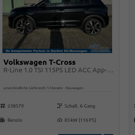
Volkswagen T-Cross
R-Line 1.0 TSI 115PS LED ACC App-Connect Side Assist
unverbindliche Lieferzeit:
5 Monate
Neuwagen
Fahrzeugnr.
Getriebe
238579
Schalt. 6-Gang
Kraftstoff
Leistung
Benzin
85 kW (116 PS)