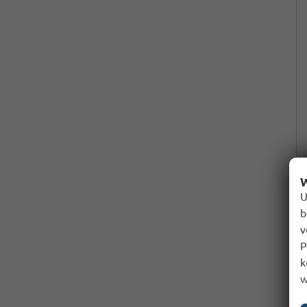
W
U
b
v
P
k
w