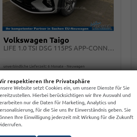
Volkswagen Taigo
LIFE 1.0 TSI DSG 115PS APP-CONNECT LED 16"ALU
unverbindliche Lieferzeit:
6 Monate
Neuwagen
ir respektieren Ihre Privatsphäre
Fahrzeugnr.
Getriebe
238645
Autom. 7-Gang
nsere Website setzt Cookies ein, um unsere Dienste für Sie
ereitzustellen. Hierbei berücksichtigen wir Ihre Auswahl und
Kraftstoff
Leistung
Benzin
85 kW (116 PS)
erarbeiten nur die Daten für Marketing, Analytics und
ersonalisierung, für die Sie uns Ihr Einverständnis geben. Sie
22.850,– €
önnen Ihre Einwilligung jederzeit mit Wirkung für die Zukunft
Details
Fahrzeug park
inkl. 19% MwSt.
iderrufen.
Verbrauch kombiniert:
5,90 l/100km