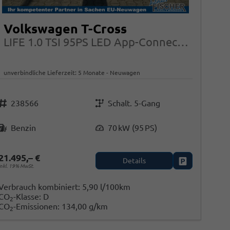
Volkswagen T-Cross
LIFE 1.0 TSI 95PS LED App-Connect Side Assist ACC Alu
unverbindliche Lieferzeit:
5 Monate
Neuwagen
Fahrzeugnr.
Getriebe
238566
Schalt. 5-Gang
Kraftstoff
Leistung
Benzin
70 kW (95 PS)
21.495,– €
Details
Fahrzeug park
inkl. 19% MwSt.
Verbrauch kombiniert:
5,90 l/100km
en
CO
-Klasse:
D
2
CO
-Emissionen:
134,00 g/km
2