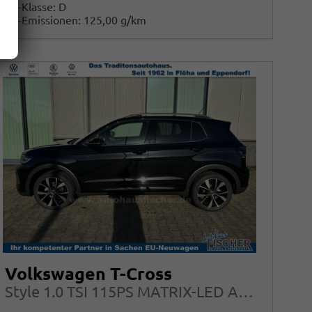
CO
-Klasse:
D
2
CO
-Emissionen:
125,00 g/km
2
Volkswagen T-Cross
Style 1.0 TSI 115PS MATRIX-LED ACC App-Connect Side Assist