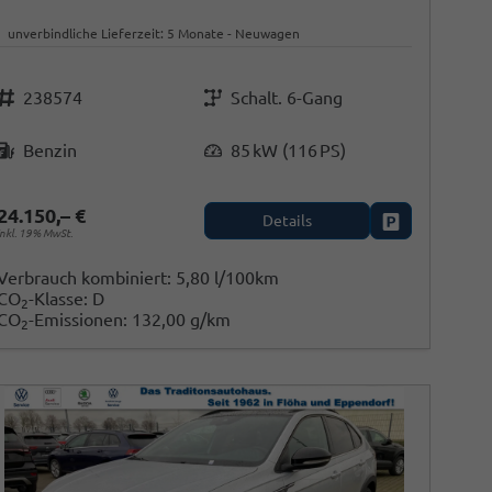
unverbindliche Lieferzeit:
5 Monate
Neuwagen
Fahrzeugnr.
Getriebe
238574
Schalt. 6-Gang
Kraftstoff
Leistung
Benzin
85 kW (116 PS)
24.150,– €
Details
en
Fahrzeug park
inkl. 19% MwSt.
Verbrauch kombiniert:
5,80 l/100km
CO
-Klasse:
D
2
CO
-Emissionen:
132,00 g/km
2