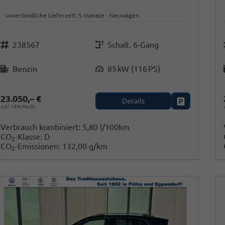
unverbindliche Lieferzeit:
5 Monate
Neuwagen
Fahrzeugnr.
Getriebe
238567
Schalt. 6-Gang
Kraftstoff
Leistung
Benzin
85 kW (116 PS)
23.050,– €
Details
Fahrzeug park
inkl. 19% MwSt.
Verbrauch kombiniert:
5,80 l/100km
CO
-Klasse:
D
2
CO
-Emissionen:
132,00 g/km
2