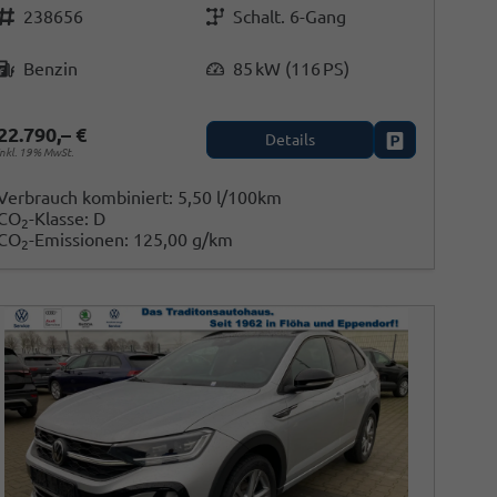
Fahrzeugnr.
Getriebe
238656
Schalt. 6-Gang
Kraftstoff
Leistung
Benzin
85 kW (116 PS)
22.790,– €
Details
en
Fahrzeug park
inkl. 19% MwSt.
Verbrauch kombiniert:
5,50 l/100km
CO
-Klasse:
D
2
CO
-Emissionen:
125,00 g/km
2