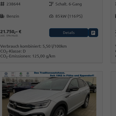
Fahrzeugnr.
Getriebe
238644
Schalt. 6-Gang
Kraftstoff
Leistung
Benzin
85 kW (116 PS)
21.750,– €
Details
Fahrzeug park
inkl. 19% MwSt.
Verbrauch kombiniert:
5,50 l/100km
CO
-Klasse:
D
2
CO
-Emissionen:
125,00 g/km
2