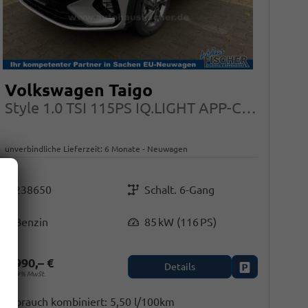
Volkswagen Taigo
Style 1.0 TSI 115PS IQ.LIGHT APP-CONNECT IQ.DRIVE 17"ALU
unverbindliche Lieferzeit:
6 Monate
Neuwagen
Fahrzeugnr.
Getriebe
238650
Schalt. 6-Gang
Kraftstoff
Leistung
Benzin
85 kW (116 PS)
22.990,– €
Details
en
Fahrzeug park
inkl. 19% MwSt.
Verbrauch kombiniert:
5,50 l/100km