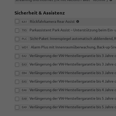
m
A
Sicherheit & Assistenz
P
"
(nur
Rückfahrkamera Rear Assist
KA1
i.V.
Parkassistent Park Assist – Unterstützung beim Ein-
mit
7X5
ZBB,
Sicht-Paket: Innenspiegel automatisch abblendend,
PLC
ZBD
oder
Alarm Plus mit Innenraumüberwachung, Back-up-Si
WD1
ZCB
und
Verlängerung der VW-Herstellergarantie bis 3 Jahre o
EA2
Sicht-
Verlängerung der VW-Herstellergarantie bis 3 Jahre o
EA3
Paket)
Verlängerung der VW-Herstellergarantie bis 3 Jahre o
EB4
Verlängerung der VW-Herstellergarantie bis 4 Jahre o
EA5
Verlängerung der VW-Herstellergarantie bis 4 Jahre o
EA6
Verlängerung der VW-Herstellergarantie bis 5 Jahre o
EA8
Verlängerung der VW-Herstellergarantie bis 5 Jahre o
EA9