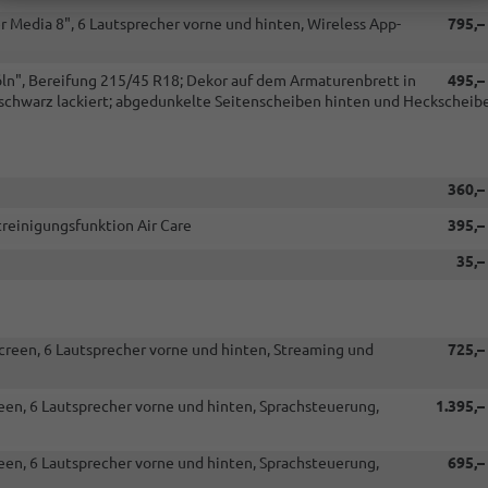
 Media 8", 6 Lautsprecher vorne und hinten, Wireless App-
795,–
öln", Bereifung 215/45 R18; Dekor auf dem Armaturenbrett in
495,–
schwarz lackiert; abgedunkelte Seitenscheiben hinten und Heckscheib
360,–
reinigungsfunktion Air Care
395,–
35,–
creen, 6 Lautsprecher vorne und hinten, Streaming und
725,–
een, 6 Lautsprecher vorne und hinten, Sprachsteuerung,
1.395,–
een, 6 Lautsprecher vorne und hinten, Sprachsteuerung,
695,–
.V.