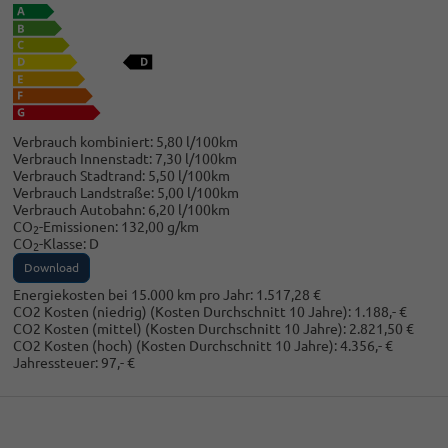
Verbrauch kombiniert:
5,80 l/100km
Verbrauch Innenstadt:
7,30 l/100km
Verbrauch Stadtrand:
5,50 l/100km
Verbrauch Landstraße:
5,00 l/100km
Verbrauch Autobahn:
6,20 l/100km
CO
-Emissionen:
132,00 g/km
2
CO
-Klasse:
D
2
Download
Energiekosten bei 15.000 km pro Jahr:
1.517,28 €
CO2 Kosten (niedrig)
(Kosten Durchschnitt 10 Jahre)
:
1.188,- €
CO2 Kosten (mittel)
(Kosten Durchschnitt 10 Jahre)
:
2.821,50 €
CO2 Kosten (hoch)
(Kosten Durchschnitt 10 Jahre)
:
4.356,- €
Jahressteuer:
97,- €