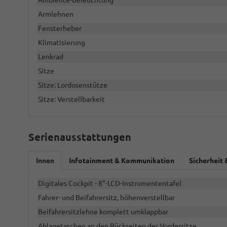
Ambiente-Beleuchtung
Armlehnen
Fensterheber
Klimatisierung
Lenkrad
Sitze
Sitze: Lordosenstütze
Sitze: Verstellbarkeit
Serienausstattungen
Innen
Infotainment & Kommunikation
Sicherheit 
Digitales Cockpit - 8"-LCD-Instrumententafel
Fahrer- und Beifahrersitz, höhenverstellbar
Beifahrersitzlehne komplett umklappbar
Ablagetaschen an den Rückseiten der Vordersitze