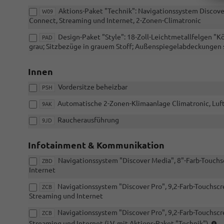
Aktions-Paket "Technik": Navigationssystem Discover
W09
Connect, Streaming und Internet, 2-Zonen-Climatronic
Design-Paket "Style": 18-Zoll-Leichtmetallfelgen "K
PAD
grau; Sitzbezüge in grauem Stoff; Außenspiegelabdeckungen 
Innen
Vordersitze beheizbar
PSH
Automatische 2-Zonen-Klimaanlage Climatronic, Luft
9AK
Raucherausführung
9JD
Infotainment & Kommunikation
Navigationssystem "Discover Media", 8"-Farb-Touchs
ZBD
Internet
Navigationssystem "Discover Pro", 9,2-Farb-Touchscr
ZCB
Streaming und Internet
Navigationssystem "Discover Pro", 9,2-Farb-Touchscr
ZCB
(i
Streaming und Internet (i.V. mit Aktions-Paket "Technik")