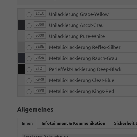
1C1C
Unilackierung Grape-Yellow
6U6U
Unilackierung Ascot-Grau
0Q0Q
Unilackierung Pure-White
8E8E
Metallic-Lackierung Reflex-Silber
5W5W
Metallic-Lackierung Rauch-Grau
2T2T
Perleffekt-Lackierung Deep-Black
R9R9
Metallic-Lackierung Clear-Blue
P8P8
Metallic-Lackierung Kings-Red
Allgemeines
Innen
Infotainment & Kommunikation
Sicherheit 