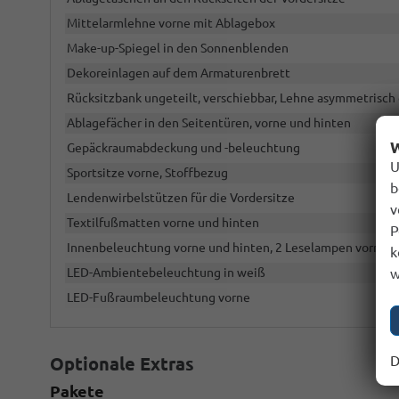
Mittelarmlehne vorne mit Ablagebox
Make-up-Spiegel in den Sonnenblenden
Dekoreinlagen auf dem Armaturenbrett
Rücksitzbank ungeteilt, verschiebbar, Lehne asymmetrisch
Ablagefächer in den Seitentüren, vorne und hinten
W
Gepäckraumabdeckung und -beleuchtung
U
Sportsitze vorne, Stoffbezug
b
Lendenwirbelstützen für die Vordersitze
v
Textilfußmatten vorne und hinten
P
Innenbeleuchtung vorne und hinten, 2 Leselampen vorne u
k
w
LED-Ambientebeleuchtung in weiß
LED-Fußraumbeleuchtung vorne
D
Optionale Extras
Pakete