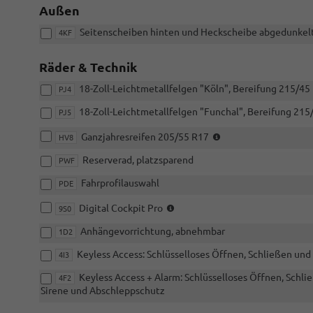
Außen
Seitenscheiben hinten und Heckscheibe abgedunkelt
4KF
Räder & Technik
18-Zoll-Leichtmetallfelgen "Köln", Bereifung 215/45
PJ4
18-Zoll-Leichtmetallfelgen "Funchal", Bereifung 215
PJ5
(nur
Ganzjahresreifen 205/55 R17
HV8
i.V.
Reserverad, platzsparend
mit
PWF
17"-
Fahrprofilauswahl
PDE
Räder)
(nur
Digital Cockpit Pro
9S0
i.V.
Anhängevorrichtung, abnehmbar
mit
1D2
ZBB,
Keyless Access: Schlüsselloses Öffnen, Schließen und
4I3
ZBD
oder
Keyless Access + Alarm: Schlüsselloses Öffnen, Schl
4F2
ZCB)
Sirene und Abschleppschutz