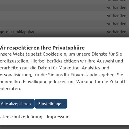
vorhanden
vorhanden
vorhanden
 geteilt umklappbar
vorhanden
vorhanden
ir respektieren Ihre Privatsphäre
vorhanden
nsere Website setzt Cookies ein, um unsere Dienste für Sie
vorhanden
ereitzustellen. Hierbei berücksichtigen wir Ihre Auswahl und
vorhanden
erarbeiten nur die Daten für Marketing, Analytics und
vorhanden
ersonalisierung, für die Sie uns Ihr Einverständnis geben. Sie
nd 2 Lampen hinten in LED-Technik
vorhanden
önnen Ihre Einwilligung jederzeit mit Wirkung für die Zukunft
iderrufen.
vorhanden
vorhanden
Alle akzeptieren
Einstellungen
atenschutzerklärung
Impressum