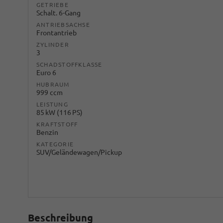
GETRIEBE
Schalt. 6-Gang
ANTRIEBSACHSE
Frontantrieb
ZYLINDER
3
SCHADSTOFFKLASSE
Euro 6
HUBRAUM
999 ccm
LEISTUNG
85 kW (116 PS)
KRAFTSTOFF
Benzin
KATEGORIE
SUV/Geländewagen/Pickup
Beschreibung