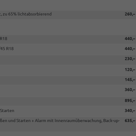
, zu 65% lichtabsorbierend
260,–
 R18
440,–
/45 R18
440,–
230,–
120,–
145,–
360,–
895,–
 Starten
340,–
ießen und Starten + Alarm mit Innenraumüberwachung, Back-up-
635,–