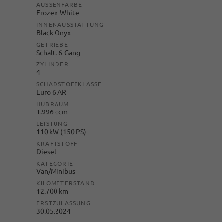
AUSSENFARBE
Frozen-White
INNENAUSSTATTUNG
Black Onyx
GETRIEBE
Schalt. 6-Gang
ZYLINDER
4
SCHADSTOFFKLASSE
Euro 6 AR
HUBRAUM
1.996 ccm
LEISTUNG
110 kW (150 PS)
KRAFTSTOFF
Diesel
KATEGORIE
Van/Minibus
KILOMETERSTAND
12.700 km
ERSTZULASSUNG
30.05.2024