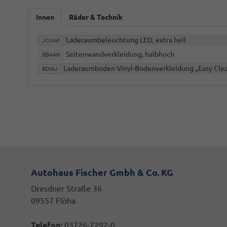
Innen
Räder & Technik
Laderaumbeleuchtung LED, extra hell
JCMAF
Seitenwandverkleidung, halbhoch
BBAAH
Laderaumboden Vinyl-Bodenverkleidung „Easy Cle
BDIAJ
Autohaus Fischer Gmbh & Co. KG
Dresdner Straße 36
09557 Flöha
Telefon:
03726-7292-0