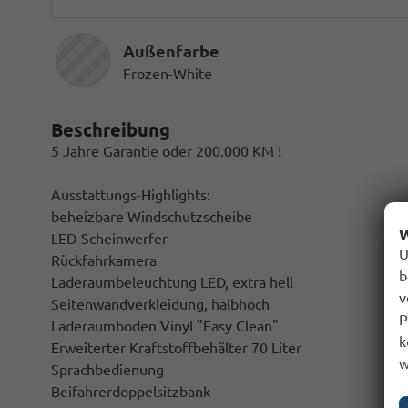
Außenfarbe
Frozen-White
Beschreibung
5 Jahre Garantie oder 200.000 KM !
Ausstattungs-Highlights:
beheizbare Windschutzscheibe
W
LED-Scheinwerfer
U
Rückfahrkamera
b
Laderaumbeleuchtung LED, extra hell
v
Seitenwandverkleidung, halbhoch
P
Laderaumboden Vinyl "Easy Clean"
k
Erweiterter Kraftstoffbehälter 70 Liter
w
Sprachbedienung
Beifahrerdoppelsitzbank