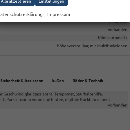
Alle akzeptieren
Einstellungen
& Assistenz
Außen
Räder & Technik
Sonstiges
atenschutzerklärung
Impressum
elektrisch
vorhanden
Klimaautomatik
höhenverstellbar, mit Multifunktionen
Sicherheit & Assistenz
Außen
Räder & Technik
nter Geschwindigkeitsassistent, Tempomat, Spurhaltehilfe,
t, Parksensoren vorne und hinten, digitale Rückfahrkamera
vorhanden