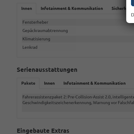
Innen
Infotainment & Kommunikation
Sicherheit 
D
Fensterheber
Gepäckraumabtrennung
Klimatisierung
Lenkrad
Serienausstattungen
Pakete
Innen
Infotainment & Kommunikation
Fahrerassistenzpaket 2: Pre-Collision-Assist 2.0, intellige
Geschwindigkeitszeichenerkennung, Warnung vor Falschfahr
Eingebaute Extras