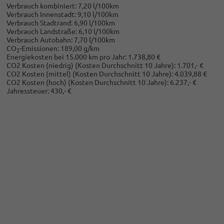
Verbrauch kombiniert:
7,20 l/100km
Verbrauch Innenstadt:
9,10 l/100km
Verbrauch Stadtrand:
6,90 l/100km
Verbrauch Landstraße:
6,10 l/100km
Verbrauch Autobahn:
7,70 l/100km
CO
-Emissionen:
189,00 g/km
2
Energiekosten bei 15.000 km pro Jahr:
1.738,80 €
CO2 Kosten (niedrig)
(Kosten Durchschnitt 10 Jahre)
:
1.701,- €
CO2 Kosten (mittel)
(Kosten Durchschnitt 10 Jahre)
:
4.039,88 €
CO2 Kosten (hoch)
(Kosten Durchschnitt 10 Jahre)
:
6.237,- €
Jahressteuer:
430,- €