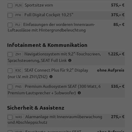
Sportsitze vorn
575,– €
PLN
Full Digital Cockpit 10,25"
375,– €
PFK
Einfassungen der vorderen Innenraum-
85,– €
PLI
Luftauslässe mit Hintergrundbeleuchtung
Infotainment & Kommunikation
Navigationssystem mit 9,2"-Touchscreen,
1.225,– €
ZN1
(nur
Sprachsteuerung, SEAT Full Link
i.V.
SEAT Connect Plus für 9,2" Display
ohne Aufpreis
mit
R3C
(nur
PTM/PTP/PTS/PNS)
(nur i.V. mit ZN1/ZN2)
i.V.
Premium Audiosystem SEAT (300 Watt, 6
535,– €
mit
PNS
(nur
ZN1/ZN2)
Premium-Lautsprecher + Subwoofer)
i.V.
mit
Sicherheit & Assistenz
ZN1
und
Alarmanlage mit Innenraumüberwachung
275,– €
WAS
PG6)
und Abschleppschutz
Erweiterte, europaweite SEAT-
ohne Aufpreis