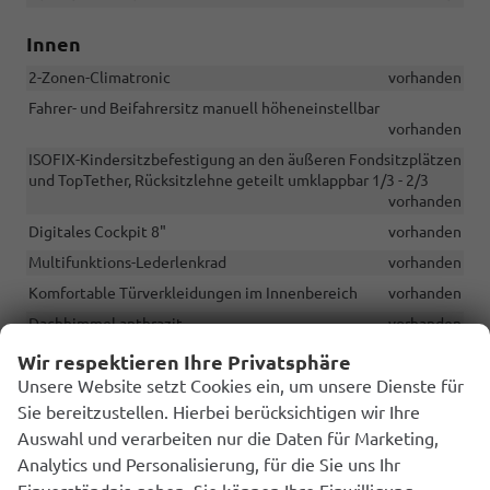
Innen
2-Zonen-Climatronic
vorhanden
Fahrer- und Beifahrersitz manuell höheneinstellbar
vorhanden
ISOFIX-Kindersitzbefestigung an den äußeren Fondsitzplätzen
und TopTether, Rücksitzlehne geteilt umklappbar 1/3 - 2/3
vorhanden
Digitales Cockpit 8"
vorhanden
Multifunktions-Lederlenkrad
vorhanden
Komfortable Türverkleidungen im Innenbereich
vorhanden
Dachhimmel anthrazit
vorhanden
Ambientebeleuchtung im Innenraum, in den Türen, der
Wir respektieren Ihre Privatsphäre
Mittelkonsole und im Fußraum
vorhanden
Unsere Website setzt Cookies ein, um unsere Dienste für
Abgedunkelte Seitenscheiben hinten und Heckscheibe
Sie bereitzustellen. Hierbei berücksichtigen wir Ihre
vorhanden
Auswahl und verarbeiten nur die Daten für Marketing,
Sitzheizung vorne
vorhanden
Analytics und Personalisierung, für die Sie uns Ihr
Mittelarmlehne vorne
vorhanden