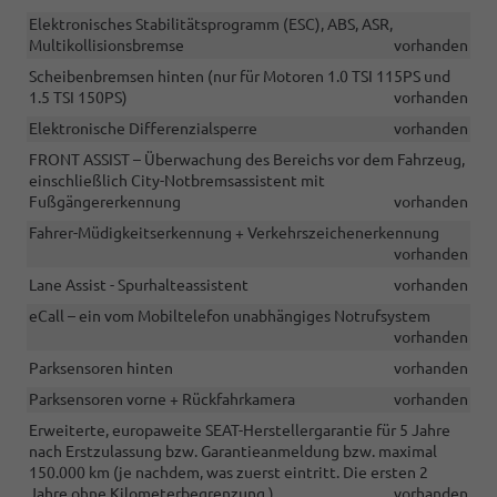
Elektronisches Stabilitätsprogramm (ESC), ABS, ASR,
Multikollisionsbremse
vorhanden
Scheibenbremsen hinten (nur für Motoren 1.0 TSI 115PS und
1.5 TSI 150PS)
vorhanden
Elektronische Differenzialsperre
vorhanden
FRONT ASSIST – Überwachung des Bereichs vor dem Fahrzeug,
einschließlich City-Notbremsassistent mit
Fußgängererkennung
vorhanden
Fahrer-Müdigkeitserkennung + Verkehrszeichenerkennung
vorhanden
Lane Assist - Spurhalteassistent
vorhanden
eCall – ein vom Mobiltelefon unabhängiges Notrufsystem
vorhanden
Parksensoren hinten
vorhanden
Parksensoren vorne + Rückfahrkamera
vorhanden
Erweiterte, europaweite SEAT-Herstellergarantie für 5 Jahre
nach Erstzulassung bzw. Garantieanmeldung bzw. maximal
150.000 km (je nachdem, was zuerst eintritt. Die ersten 2
Jahre ohne Kilometerbegrenzung.)
vorhanden