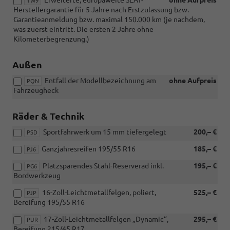
YW9
Herstellergarantie für 5 Jahre nach Erstzulassung bzw.
Garantieanmeldung bzw. maximal 150.000 km (je nachdem,
was zuerst eintritt. Die ersten 2 Jahre ohne
Kilometerbegrenzung.)
Außen
Entfall der Modellbezeichnung am
ohne Aufpreis
PQN
Fahrzeugheck
Räder & Technik
Sportfahrwerk um 15 mm tiefergelegt
200,– €
PSD
Ganzjahresreifen 195/55 R16
185,– €
PJ6
Platzsparendes Stahl-Reserverad inkl.
195,– €
PG6
Bordwerkzeug
16-Zoll-Leichtmetallfelgen, poliert,
525,– €
PJP
Bereifung 195/55 R16
17-Zoll-Leichtmetallfelgen „Dynamic“,
295,– €
PUR
Bereifung 215/45 R17