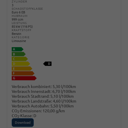
ZYLINDER
3
SCHADSTOFFKLASSE
Euro 6 EB
HUBRAUM
999 ccm
LEISTUNG
85 kW (116 PS)
KRAFTSTOFF
Benzin
KATEGORIE
Limousine
Verbrauch kombiniert:
5,30 l/100km
Verbrauch Innenstadt:
6,70 l/100km
Verbrauch Stadtrand:
5,10 l/100km
Verbrauch Landstraße:
4,60 l/100km
Verbrauch Autobahn:
5,50 l/100km
CO
-Emissionen:
120,00 g/km
2
CO
-Klasse:
D
2
Download