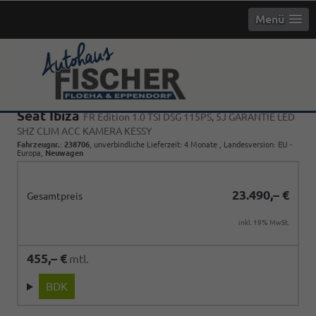
Menü
Seat Ibiza
FR Edition 1.0 TSI DSG 115PS, 5J GARANTIE LED
SHZ CLIM ACC KAMERA KESSY
Fahrzeugnr.
:
238706
, unverbindliche Lieferzeit:
4 Monate
, Landesversion: EU -
Europa,
Neuwagen
23.490,– €
Gesamtpreis
inkl. 19% MwSt.
455,– €
mtl.
BDK