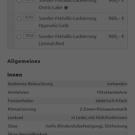
Oniric-Lake
R1R1
Sonder-Metallic-Lackierung
960,– €
Hypnotic-Gelb
S6S6
Sonder-Metallic-Lackierung
960,– €
Liminal-Red
Allgemeines
Innen
Ambiente-Beleuchtung
vorhanden
Armlehnen
Mittelarmlehne
Fensterheber
elektrisch 4-fach
Klimatisierung
2-Zonen-Klimaautomatik
Lenkrad
in Leder, mit Multifunktionen
Sitze
Isofix (Kindersitzbefestigung), Sitzheizung
Sitze: Verstellbarkeit