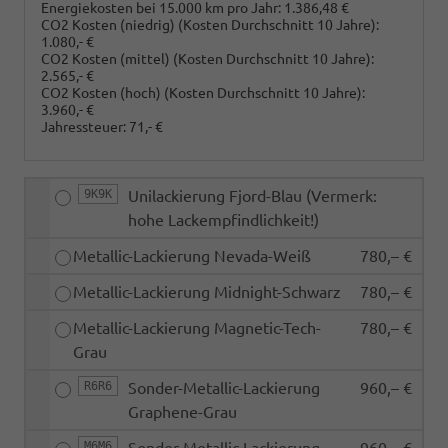
Energiekosten bei 15.000 km pro Jahr:
1.386,48 €
CO2 Kosten (niedrig)
(Kosten Durchschnitt 10 Jahre)
:
1.080,- €
CO2 Kosten (mittel)
(Kosten Durchschnitt 10 Jahre)
:
2.565,- €
CO2 Kosten (hoch)
(Kosten Durchschnitt 10 Jahre)
:
3.960,- €
Jahressteuer:
71,- €
9K9K
Unilackierung Fjord-Blau (Vermerk:
hohe Lackempfindlichkeit!)
Metallic-Lackierung Nevada-Weiß
780,– €
Metallic-Lackierung Midnight-Schwarz
780,– €
Metallic-Lackierung Magnetic-Tech-
780,– €
Grau
R6R6
Sonder-Metallic-Lackierung
960,– €
Graphene-Grau
M6M6
Sonder-Metallic-Lackierung
960,– €