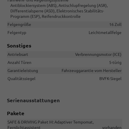
Antiblockiersystem (ABS), Antischlupfregelung (ASR),
Differentialsperre (ASD), Elektronisches Stabilitäts-
Programm (ESP), Reifendruckkontrolle
Felgengröße
16 Zoll
Felgentyp
Leichtmetallfelge
Sonstiges
Antriebsart
Verbrennungsmotor (ICE)
Anzahl Türen
5-türig
Garantieleistung
Fahrzeuggarantie vom Hersteller
Qualitätssiegel
BVFK-Siegel
Serienausstattungen
Pakete
SAFE & DRIVING Paket M: Adaptiver Tempomat,
Fernlichtassistent
vorhanden