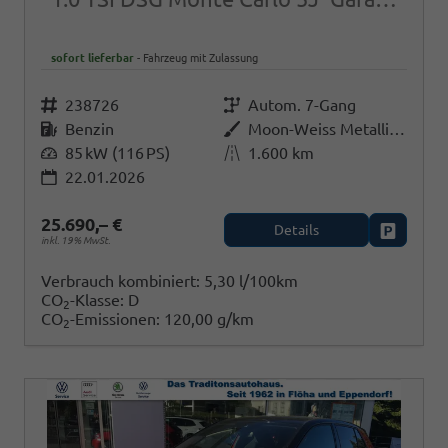
sofort lieferbar
Fahrzeug mit Zulassung
Fahrzeugnr.
238726
Getriebe
Autom. 7-Gang
Kraftstoff
Benzin
Außenfarbe
Moon-Weiss Metallic/Schwarz-Magic Perleffekt
Leistung
85 kW (116 PS)
Kilometerstand
1.600 km
22.01.2026
25.690,– €
Details
Fahrzeug
inkl. 19% MwSt.
Verbrauch kombiniert:
5,30 l/100km
CO
-Klasse:
D
2
CO
-Emissionen:
120,00 g/km
2