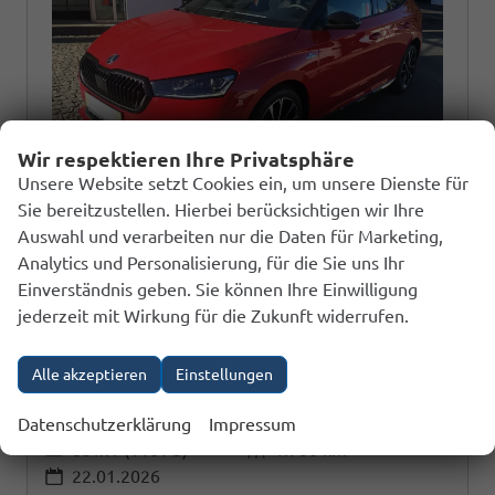
Wir respektieren Ihre Privatsphäre
Unsere Website setzt Cookies ein, um unsere Dienste für
Sie bereitzustellen. Hierbei berücksichtigen wir Ihre
Auswahl und verarbeiten nur die Daten für Marketing,
Skoda Fabia
Analytics und Personalisierung, für die Sie uns Ihr
1.0 TSI DSG Monte Carlo 5J*Garantie 17Zoll
Einverständnis geben. Sie können Ihre Einwilligung
jederzeit mit Wirkung für die Zukunft widerrufen.
sofort lieferbar
Fahrzeug mit Zulassung
Alle akzeptieren
Einstellungen
Fahrzeugnr.
238727
Getriebe
Autom. 7-Gang
Kraftstoff
Benzin
Außenfarbe
Velvet-Rot Metallic/Schwarz-Magic Perleffekt
Datenschutzerklärung
Impressum
Leistung
85 kW (116 PS)
Kilometerstand
1.700 km
22.01.2026