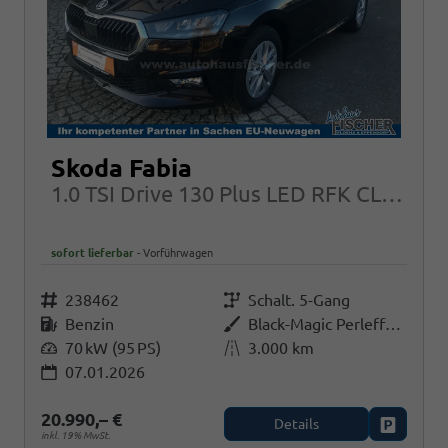
Skoda Fabia
1.0 TSI Drive 130 Plus LED RFK CLIM SHZ
sofort lieferbar
Vorführwagen
Fahrzeugnr.
238462
Getriebe
Schalt. 5-Gang
Kraftstoff
Benzin
Außenfarbe
Black-Magic Perleffekt
Leistung
70 kW (95 PS)
Kilometerstand
3.000 km
07.01.2026
20.990,– €
Details
Fahrzeug
inkl. 19% MwSt.