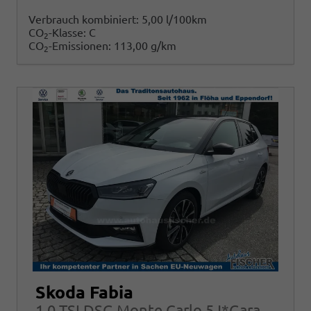
Verbrauch kombiniert:
5,00 l/100km
CO
-Klasse:
C
2
CO
-Emissionen:
113,00 g/km
2
Skoda Fabia
1.0 TSI DSG Monte Carlo 5J*Garantie 17Zoll