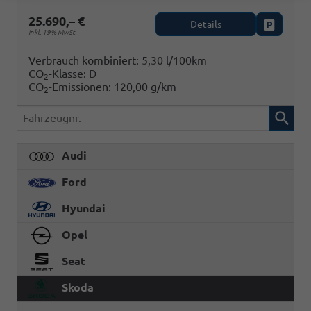
25.690,– €
Details
Fahrzeug
inkl. 19% MwSt.
Verbrauch kombiniert:
5,30 l/100km
CO
-Klasse:
D
2
CO
-Emissionen:
120,00 g/km
2
Fahrzeugnr.
Audi
Ford
Hyundai
Opel
Seat
Skoda