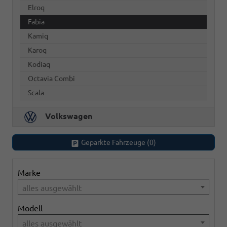
Elroq
Fabia
Kamiq
Karoq
Kodiaq
Octavia Combi
Scala
Volkswagen
Geparkte Fahrzeuge (
0
)
Marke
alles ausgewählt
Modell
alles ausgewählt