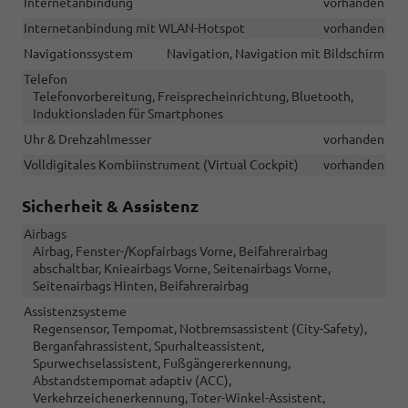
Internetanbindung
vorhanden
Internetanbindung mit WLAN-Hotspot
vorhanden
Navigationssystem
Navigation, Navigation mit Bildschirm
Telefon
Telefonvorbereitung, Freisprecheinrichtung, Bluetooth,
Induktionsladen für Smartphones
Uhr & Drehzahlmesser
vorhanden
Volldigitales Kombiinstrument (Virtual Cockpit)
vorhanden
Sicherheit & Assistenz
Airbags
Airbag, Fenster-/Kopfairbags Vorne, Beifahrerairbag
abschaltbar, Knieairbags Vorne, Seitenairbags Vorne,
Seitenairbags Hinten, Beifahrerairbag
Assistenzsysteme
Regensensor, Tempomat, Notbremsassistent (City-Safety),
Berganfahrassistent, Spurhalteassistent,
Spurwechselassistent, Fußgängererkennung,
Abstandstempomat adaptiv (ACC),
Verkehrzeichenerkennung, Toter-Winkel-Assistent,