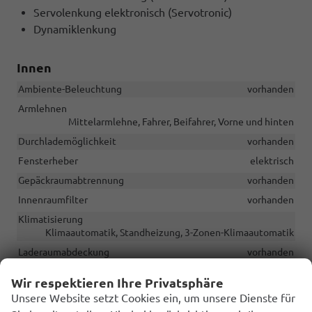
Servolenkung elektronisch (Servotronic)
Dynamiklenkung
Innen
Ambiente-Beleuchtung
vorhanden
Armlehnen
Mittelarmlehne, Fahrer, Beifahrer, Vorne und hinten
Durchlademöglichkeit
vorhanden
Fensterheber
elektrisch
Gepäckraumabtrennung
vorhanden
Innenraumfilter
vorhanden
Klimatisierung
Klimaautomatik, Standheizung, 3-Zonen-Klimaautomatik
Laderaumabdeckung
vorhanden
Lenkrad
Wir respektieren Ihre Privatsphäre
in Leder, höhenverstellbar, mit Multifunktionen, in
Unsere Website setzt Cookies ein, um unsere Dienste für
Sportausführung, mit Lenkradheizung, mit Schaltwippen