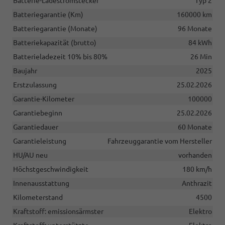
Batterie-Ladestromstecker
Typ 2
Batteriegarantie (Km)
160000 km
Batteriegarantie (Monate)
96 Monate
Batteriekapazität (brutto)
84 kWh
Batterieladezeit 10% bis 80%
26 Min
Baujahr
2025
Erstzulassung
25.02.2026
Garantie-Kilometer
100000
Garantiebeginn
25.02.2026
Garantiedauer
60 Monate
Garantieleistung
Fahrzeuggarantie vom Hersteller
HU/AU neu
vorhanden
Höchstgeschwindigkeit
180 km/h
Innenausstattung
Anthrazit
Kilometerstand
4500
Kraftstoff: emissionsärmster
Elektro