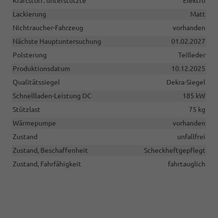
Kraftstoff: unterstützte
Elektro
Lackierung
Matt
Nichtraucher-Fahrzeug
vorhanden
Nächste Hauptuntersuchung
01.02.2027
Polsterung
Teilleder
Produktionsdatum
10.12.2025
Qualitätssiegel
Dekra-Siegel
Schnellladen-Leistung DC
185 kW
Stützlast
75 kg
Wärmepumpe
vorhanden
Zustand
unfallfrei
Zustand, Beschaffenheit
Scheckheftgepflegt
Zustand, Fahrfähigkeit
fahrtauglich