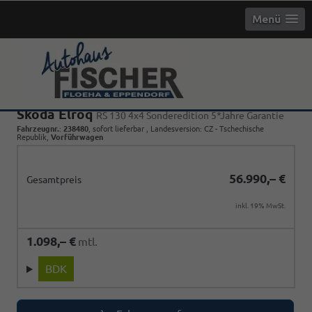
Menü
Skoda Elroq
RS 130 4x4 Sonderedition 5*Jahre Garantie
Fahrzeugnr.
:
238480
,
sofort lieferbar
, Landesversion: CZ - Tschechische
Republik,
Vorführwagen
56.990,– €
Gesamtpreis
inkl. 19% MwSt.
1.098,– €
mtl.
BDK