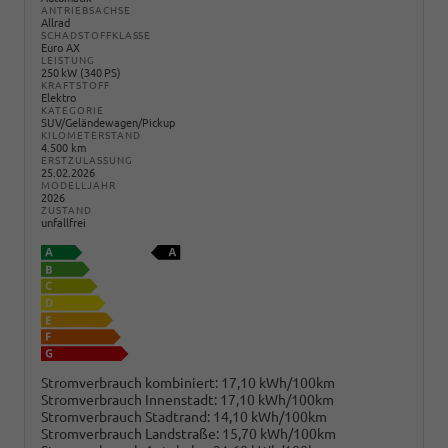
ANTRIEBSACHSE
Allrad
SCHADSTOFFKLASSE
Euro AX
LEISTUNG
250 kW (340 PS)
KRAFTSTOFF
Elektro
KATEGORIE
SUV/Geländewagen/Pickup
KILOMETERSTAND
4.500 km
ERSTZULASSUNG
25.02.2026
MODELLJAHR
2026
ZUSTAND
unfallfrei
Stromverbrauch kombiniert:
17,10 kWh/100km
Stromverbrauch Innenstadt:
17,10 kWh/100km
Stromverbrauch Stadtrand:
14,10 kWh/100km
Stromverbrauch Landstraße:
15,70 kWh/100km