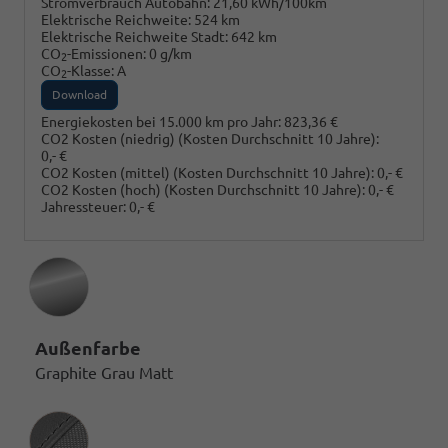
Stromverbrauch Autobahn:
21,60 kWh/100km
Elektrische Reichweite:
524 km
Elektrische Reichweite Stadt:
642 km
CO
-Emissionen:
0 g/km
2
CO
-Klasse:
A
2
Download
Energiekosten bei 15.000 km pro Jahr:
823,36 €
CO2 Kosten (niedrig)
(Kosten Durchschnitt 10 Jahre)
:
0,- €
CO2 Kosten (mittel)
(Kosten Durchschnitt 10 Jahre)
:
0,- €
CO2 Kosten (hoch)
(Kosten Durchschnitt 10 Jahre)
:
0,- €
Jahressteuer:
0,- €
Außenfarbe
Graphite Grau Matt
Innenausstattung