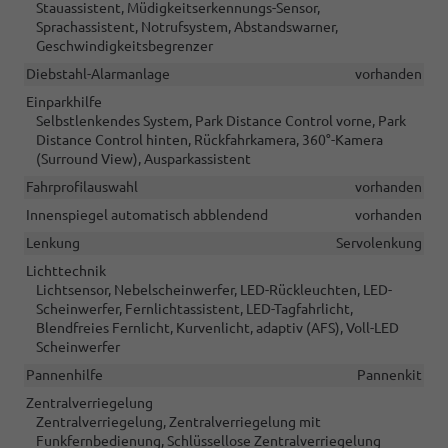
Stauassistent, Müdigkeitserkennungs-Sensor,
Sprachassistent, Notrufsystem, Abstandswarner,
Geschwindigkeitsbegrenzer
Diebstahl-Alarmanlage
vorhanden
Einparkhilfe
Selbstlenkendes System, Park Distance Control vorne, Park
Distance Control hinten, Rückfahrkamera, 360°-Kamera
(Surround View), Ausparkassistent
Fahrprofilauswahl
vorhanden
Innenspiegel automatisch abblendend
vorhanden
Lenkung
Servolenkung
Lichttechnik
Lichtsensor, Nebelscheinwerfer, LED-Rückleuchten, LED-
Scheinwerfer, Fernlichtassistent, LED-Tagfahrlicht,
Blendfreies Fernlicht, Kurvenlicht, adaptiv (AFS), Voll-LED
Scheinwerfer
Pannenhilfe
Pannenkit
Zentralverriegelung
Zentralverriegelung, Zentralverriegelung mit
Funkfernbedienung, Schlüssellose Zentralverriegelung