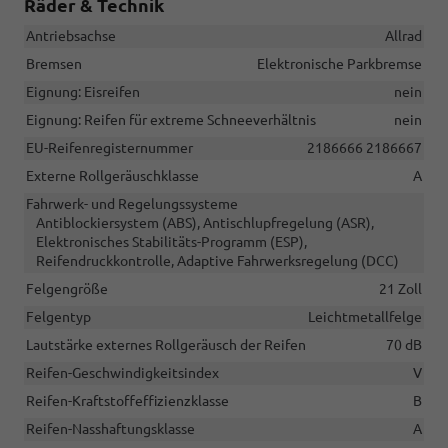
Räder & Technik
Antriebsachse
Allrad
Bremsen
Elektronische Parkbremse
Eignung: Eisreifen
nein
Eignung: Reifen für extreme Schneeverhältnis
nein
EU-Reifenregisternummer
2186666 2186667
Externe Rollgeräuschklasse
A
Fahrwerk- und Regelungssysteme
Antiblockiersystem (ABS), Antischlupfregelung (ASR),
Elektronisches Stabilitäts-Programm (ESP),
Reifendruckkontrolle, Adaptive Fahrwerksregelung (DCC)
Felgengröße
21 Zoll
Felgentyp
Leichtmetallfelge
Lautstärke externes Rollgeräusch der Reifen
70 dB
Reifen-Geschwindigkeitsindex
V
Reifen-Kraftstoffeffizienzklasse
B
Reifen-Nasshaftungsklasse
A