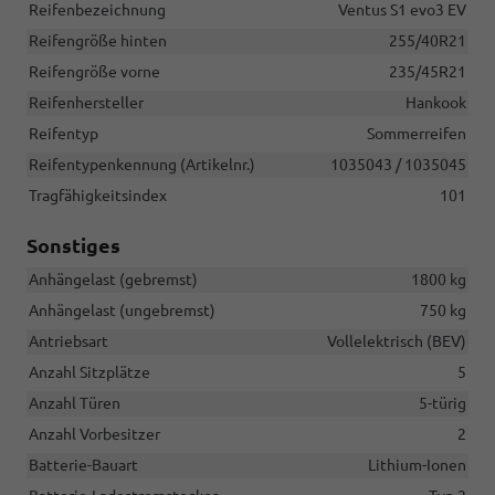
Reifenbezeichnung
Ventus S1 evo3 EV
Reifengröße hinten
255/40R21
Reifengröße vorne
235/45R21
Reifenhersteller
Hankook
Reifentyp
Sommerreifen
Reifentypenkennung (Artikelnr.)
1035043 / 1035045
Tragfähigkeitsindex
101
Sonstiges
Anhängelast (gebremst)
1800 kg
Anhängelast (ungebremst)
750 kg
Antriebsart
Vollelektrisch (BEV)
Anzahl Sitzplätze
5
Anzahl Türen
5-türig
Anzahl Vorbesitzer
2
Batterie-Bauart
Lithium-Ionen