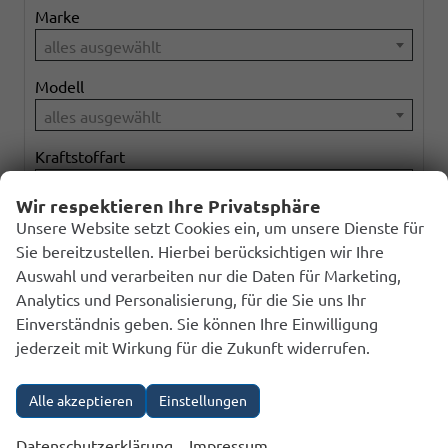
Marke
alles ausgewählt
Modell
alles ausgewählt
Kraftstoffart
alles ausgewählt
Wir respektieren Ihre Privatsphäre
Getriebeart
Unsere Website setzt Cookies ein, um unsere Dienste für
Sie bereitzustellen. Hierbei berücksichtigen wir Ihre
alles ausgewählt
Auswahl und verarbeiten nur die Daten für Marketing,
Analytics und Personalisierung, für die Sie uns Ihr
Einverständnis geben. Sie können Ihre Einwilligung
141
Ergebnisse anzeigen
jederzeit mit Wirkung für die Zukunft widerrufen.
zurücksetzen
Alle akzeptieren
Einstellungen
Anmelden
Datenschutzerklärung
Impressum