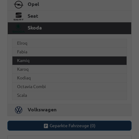
Opel
Seat
Skoda
Elroq
Fabia
Kamiq
Karoq
Kodiaq
Octavia Combi
Scala
Volkswagen
Geparkte Fahrzeuge (
0
)