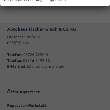
Autohaus Fischer Gmbh & Co. KG
Dresdner Straße 36
09557 Flöha
Telefon:
03726-7292-0
Telefax:
03726-7292-16
E-Mail:
info@autohausfischer.de
Öffnungszeiten
Reparatur-Werkstatt: