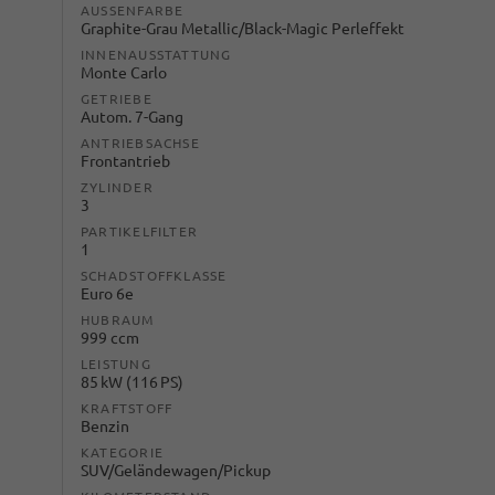
AUSSENFARBE
Graphite-Grau Metallic/Black-Magic Perleffekt
INNENAUSSTATTUNG
Monte Carlo
GETRIEBE
Autom. 7-Gang
ANTRIEBSACHSE
Frontantrieb
ZYLINDER
3
PARTIKELFILTER
1
SCHADSTOFFKLASSE
Euro 6e
HUBRAUM
999 ccm
LEISTUNG
85 kW (116 PS)
KRAFTSTOFF
Benzin
KATEGORIE
SUV/Geländewagen/Pickup