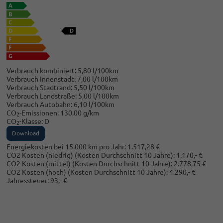
Verbrauch kombiniert:
5,80 l/100km
Verbrauch Innenstadt:
7,00 l/100km
Verbrauch Stadtrand:
5,50 l/100km
Verbrauch Landstraße:
5,00 l/100km
Verbrauch Autobahn:
6,10 l/100km
CO
-Emissionen:
130,00 g/km
2
CO
-Klasse:
D
2
Download
Energiekosten bei 15.000 km pro Jahr:
1.517,28 €
CO2 Kosten (niedrig)
(Kosten Durchschnitt 10 Jahre)
:
1.170,- €
CO2 Kosten (mittel)
(Kosten Durchschnitt 10 Jahre)
:
2.778,75 €
CO2 Kosten (hoch)
(Kosten Durchschnitt 10 Jahre)
:
4.290,- €
Jahressteuer:
93,- €