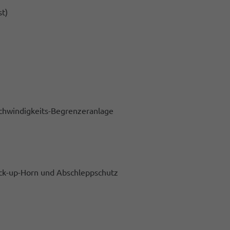
st)
chwindigkeits-Begrenzeranlage
ck-up-Horn und Abschleppschutz