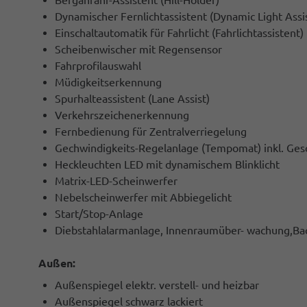
Berganfahr-Assistent (Hill-Holder)
Dynamischer Fernlichtassistent (Dynamic Light Assi
Einschaltautomatik für Fahrlicht (Fahrlichtassistent)
Scheibenwischer mit Regensensor
Fahrprofilauswahl
Müdigkeitserkennung
Spurhalteassistent (Lane Assist)
Verkehrszeichenerkennung
Fernbedienung für Zentralverriegelung
Gechwindigkeits-Regelanlage (Tempomat) inkl. Ges
Heckleuchten LED mit dynamischem Blinklicht
Matrix-LED-Scheinwerfer
Nebelscheinwerfer mit Abbiegelicht
Start/Stop-Anlage
Diebstahlalarmanlage, Innenraumüber- wachung,Ba
Außen:
Außenspiegel elektr. verstell- und heizbar
Außenspiegel schwarz lackiert