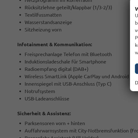
Netzprogramm im Kofferraum
Rücksitzlehne geteilt/klappbar (1/3-2/3)
W
Textilfussmatten
U
Wasserstandsanzeige
b
Sitzheizung vorn
v
P
Infotainment & Kommunikation:
k
w
Freisprechanlage Telefon mit Bluetooth
Induktionsladeschale für Smartphone
Radioempfang digital (DAB+)
Wireless SmartLink (Apple CarPlay und Android Aut
D
Innenspiegel mit USB-Anschluss (Typ C)
Notrufsystem
USB-Ladeanschlüsse
Sicherheit & Assistenz:
Parksensoren vorn + hinten
Auffahrwarnsystem mit City-Notbremsfunktion (Fro