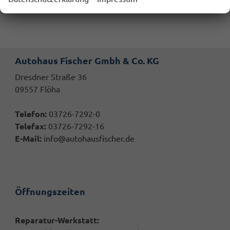
Autohaus Fischer Gmbh & Co. KG
Dresdner Straße 36
09557 Flöha
Telefon:
03726-7292-0
Telefax:
03726-7292-16
E-Mail:
info@autohausfischer.de
Öffnungszeiten
Reparatur-Werkstatt: