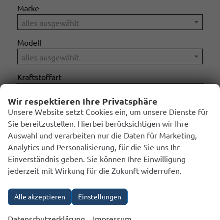
Marke
alles ausgewählt
Modell
alles ausgewählt
Kraftstoffart
alles ausgewählt
Wir respektieren Ihre Privatsphäre
Getriebeart
Unsere Website setzt Cookies ein, um unsere Dienste für
Sie bereitzustellen. Hierbei berücksichtigen wir Ihre
alles ausgewählt
Auswahl und verarbeiten nur die Daten für Marketing,
Analytics und Personalisierung, für die Sie uns Ihr
Einverständnis geben. Sie können Ihre Einwilligung
141
Ergebnisse anzeigen
jederzeit mit Wirkung für die Zukunft widerrufen.
zurücksetzen
Alle akzeptieren
Einstellungen
Anmelden
Datenschutzerklärung
Impressum