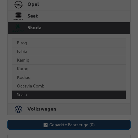
Opel
Seat
Skoda
Elroq
Fabia
Kamiq
Karoq
Kodiaq
Octavia Combi
Scala
Volkswagen
Geparkte Fahrzeuge (
0
)