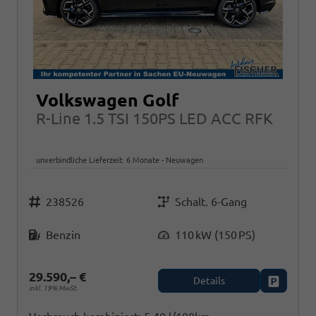
Volkswagen Golf
R-Line 1.5 TSI 150PS LED ACC RFK
unverbindliche Lieferzeit:
6 Monate
Neuwagen
Fahrzeugnr.
Getriebe
238526
Schalt. 6-Gang
Kraftstoff
Leistung
Benzin
110 kW (150 PS)
29.590,– €
Details
Fahrzeug
inkl. 19% MwSt.