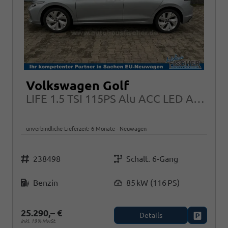
Volkswagen Golf
LIFE 1.5 TSI 115PS Alu ACC LED App-Connect Climatronic
unverbindliche Lieferzeit:
6 Monate
Neuwagen
Fahrzeugnr.
Getriebe
238498
Schalt. 6-Gang
Kraftstoff
Leistung
Benzin
85 kW (116 PS)
25.290,– €
Details
Fahrzeug
inkl. 19% MwSt.