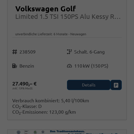
Volkswagen Golf
Limited 1.5 TSI 150PS Alu Kessy RFK Alarm ACC LED App-Connect
unverbindliche Lieferzeit:
6 Monate
Neuwagen
Fahrzeugnr.
Getriebe
238509
Schalt. 6-Gang
Kraftstoff
Leistung
Benzin
110 kW (150 PS)
27.490,– €
Details
Fahrzeug
inkl. 19% MwSt.
Verbrauch kombiniert:
5,40 l/100km
CO
-Klasse:
D
2
CO
-Emissionen:
123,00 g/km
2