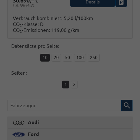
30.690,– €
Details
Fahrzeug
inkl. 19% MwSt.
Verbrauch kombiniert:
5,20 l/100km
CO
-Klasse:
D
2
CO
-Emissionen:
119,00 g/km
2
Datensätze pro Seite:
10
20
50
100
250
Seiten:
1
2
Fahrzeugnr.
Audi
Ford