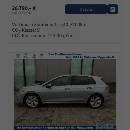
26.790,– €
Details
Fahrzeug
inkl. 19% MwSt.
Verbrauch kombiniert:
5,40 l/100km
CO
-Klasse:
D
2
CO
-Emissionen:
123,00 g/km
2