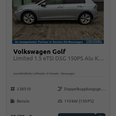
Volkswagen Golf
Limited 1.5 eTSI DSG 150PS Alu Kessy RFK Alarm ACC LED App-Connect
unverbindliche Lieferzeit:
6 Monate
Neuwagen
Fahrzeugnr.
Getriebe
238510
Doppelkupplungsgetriebe (DSG)
Kraftstoff
Leistung
Benzin
110 kW (150 PS)