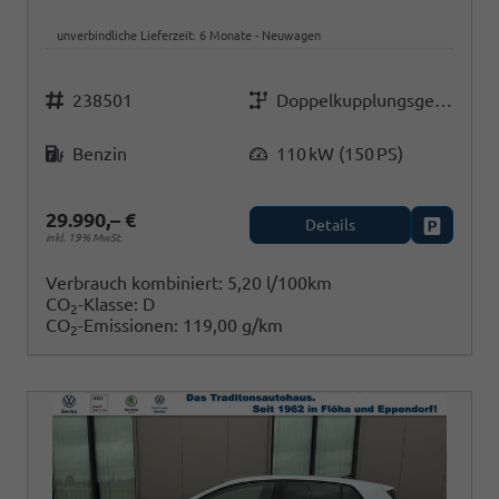
unverbindliche Lieferzeit:
6 Monate
Neuwagen
Fahrzeugnr.
Getriebe
238501
Doppelkupplungsgetriebe (DSG)
Kraftstoff
Leistung
Benzin
110 kW (150 PS)
29.990,– €
Details
Fahrzeug
inkl. 19% MwSt.
Verbrauch kombiniert:
5,20 l/100km
CO
-Klasse:
D
2
CO
-Emissionen:
119,00 g/km
2