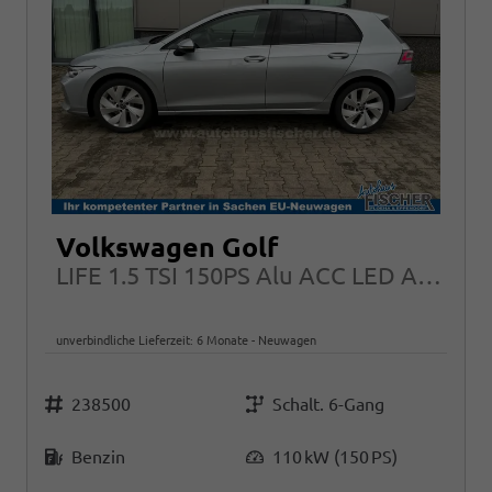
Volkswagen Golf
LIFE 1.5 TSI 150PS Alu ACC LED App-Connect Climatronic
unverbindliche Lieferzeit:
6 Monate
Neuwagen
Fahrzeugnr.
Getriebe
238500
Schalt. 6-Gang
Kraftstoff
Leistung
Benzin
110 kW (150 PS)