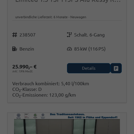
unverbindliche Lieferzeit:
6 Monate
Neuwagen
Fahrzeugnr.
Getriebe
238507
Schalt. 6-Gang
Kraftstoff
Leistung
Benzin
85 kW (116 PS)
25.990,– €
Details
Fahrzeug
inkl. 19% MwSt.
Verbrauch kombiniert:
5,40 l/100km
CO
-Klasse:
D
2
CO
-Emissionen:
123,00 g/km
2