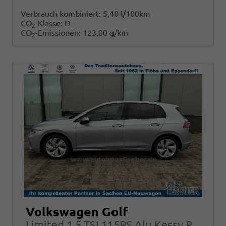
Verbrauch kombiniert:
5,40 l/100km
CO
-Klasse:
D
2
CO
-Emissionen:
123,00 g/km
2
Volkswagen Golf
Limited 1.5 TSI 115PS Alu Kessy RFK Alarm ACC LED App-Connect