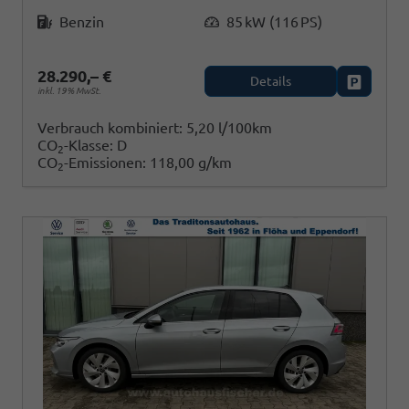
Kraftstoff
Leistung
Benzin
85 kW (116 PS)
28.290,– €
Details
Fahrzeug
inkl. 19% MwSt.
Verbrauch kombiniert:
5,20 l/100km
CO
-Klasse:
D
2
CO
-Emissionen:
118,00 g/km
2