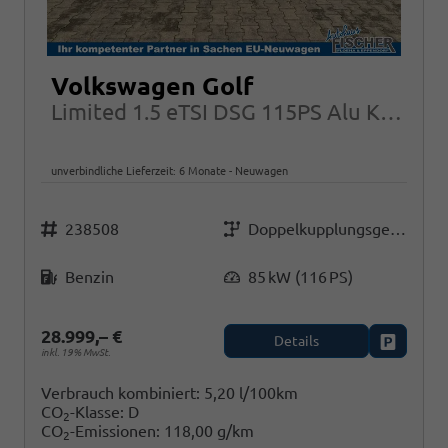
Volkswagen Golf
Limited 1.5 eTSI DSG 115PS Alu Kessy RFK Alarm ACC LED App-Connect
unverbindliche Lieferzeit:
6 Monate
Neuwagen
Fahrzeugnr.
Getriebe
238508
Doppelkupplungsgetriebe (DSG)
Kraftstoff
Leistung
Benzin
85 kW (116 PS)
28.999,– €
Details
Fahrzeug
inkl. 19% MwSt.
Verbrauch kombiniert:
5,20 l/100km
CO
-Klasse:
D
2
CO
-Emissionen:
118,00 g/km
2