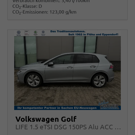
Verbrauch kombiniert:
5,40 l/100km
CO
-Klasse:
D
2
CO
-Emissionen:
123,00 g/km
2
Volkswagen Golf
LIFE 1.5 eTSI DSG 150PS Alu ACC LED App-Connect Climatronic