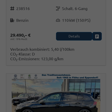
Fahrzeugnr.
Getriebe
238516
Schalt. 6-Gang
Kraftstoff
Leistung
Benzin
110 kW (150 PS)
29.490,– €
Details
Fahrzeug
inkl. 19% MwSt.
Verbrauch kombiniert:
5,40 l/100km
CO
-Klasse:
D
2
CO
-Emissionen:
123,00 g/km
2