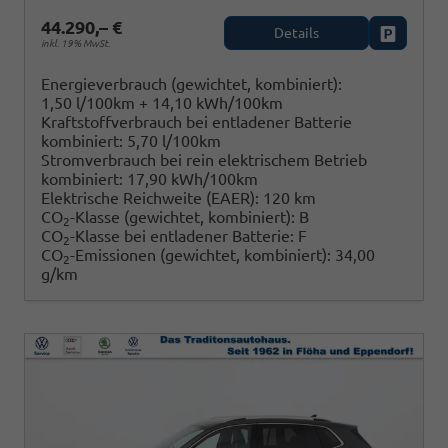
44.290,– €
Details
Fahrzeug
inkl. 19% MwSt.
Energieverbrauch (gewichtet, kombiniert):
1,50 l/100km + 14,10 kWh/100km
Kraftstoffverbrauch bei entladener Batterie
kombiniert:
5,70 l/100km
Stromverbrauch bei rein elektrischem Betrieb
kombiniert:
17,90 kWh/100km
Elektrische Reichweite (EAER):
120 km
CO
-Klasse (gewichtet, kombiniert):
B
2
CO
-Klasse bei entladener Batterie:
F
2
CO
-Emissionen (gewichtet, kombiniert):
34,00
2
g/km