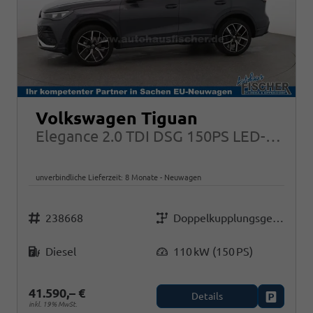
Volkswagen Tiguan
Elegance 2.0 TDI DSG 150PS LED-Plus 18" Elektr. Heckklappe Alarm ACC
unverbindliche Lieferzeit:
8 Monate
Neuwagen
Fahrzeugnr.
Getriebe
238668
Doppelkupplungsgetriebe (DSG)
Kraftstoff
Leistung
Diesel
110 kW (150 PS)
41.590,– €
Details
Fahrzeug
inkl. 19% MwSt.