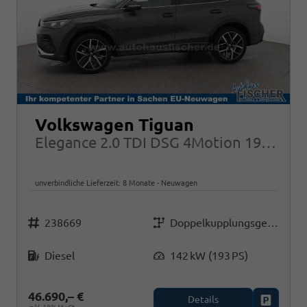
Volkswagen Tiguan
Elegance 2.0 TDI DSG 4Motion 193PS LED-Plus 18" Elektr. Heckklappe Alarm ACC
unverbindliche Lieferzeit:
8 Monate
Neuwagen
Fahrzeugnr.
Getriebe
238669
Doppelkupplungsgetriebe (DSG)
Kraftstoff
Leistung
Diesel
142 kW (193 PS)
46.690,– €
Details
Fahrzeug