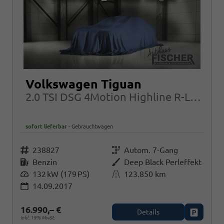
Volkswagen Tiguan
2.0 TSI DSG 4Motion Highline R-Line LED AHK
sofort lieferbar
Gebrauchtwagen
Fahrzeugnr.
238827
Getriebe
Autom. 7-Gang
Kraftstoff
Benzin
Außenfarbe
Deep Black Perleffekt
Leistung
132 kW (179 PS)
Kilometerstand
123.850 km
14.09.2017
16.990,– €
Details
Fahrzeug
inkl. 19% MwSt.