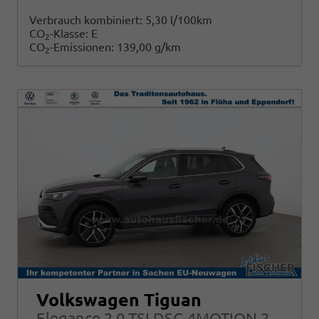
Verbrauch kombiniert:
5,30 l/100km
CO
-Klasse:
E
2
CO
-Emissionen:
139,00 g/km
2
Volkswagen Tiguan
Elegance 2.0 TSI DSG 4MOTION 204PS LED-Plus 18" Elektr. Heckklappe Alarm ACC