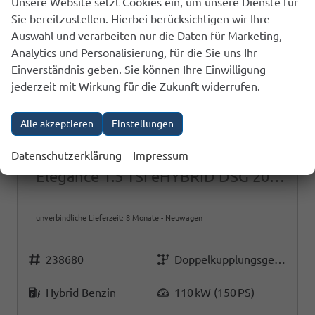
Unsere Website setzt Cookies ein, um unsere Dienste für
Sie bereitzustellen. Hierbei berücksichtigen wir Ihre
Auswahl und verarbeiten nur die Daten für Marketing,
Analytics und Personalisierung, für die Sie uns Ihr
Einverständnis geben. Sie können Ihre Einwilligung
jederzeit mit Wirkung für die Zukunft widerrufen.
Alle akzeptieren
Einstellungen
Volkswagen Tiguan
Datenschutzerklärung
Impressum
Elegance 1.5 TSI eHYBRID DSG 204PS LED-Plus 18" Elektr. Heckklappe Alarm ACC
unverbindliche Lieferzeit:
8 Monate
Neuwagen
Fahrzeugnr.
Getriebe
238680
Doppelkupplungsgetriebe (DSG)
Kraftstoff
Leistung
Hybrid Benzin
110 kW (150 PS)