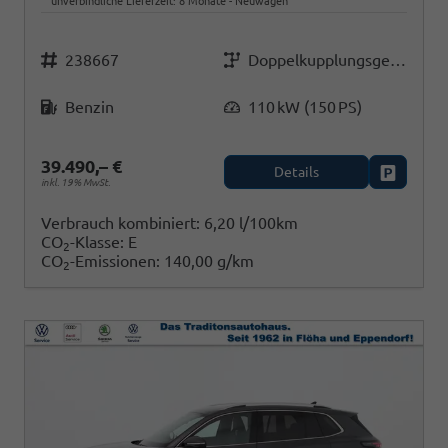
unverbindliche Lieferzeit:
8 Monate
Neuwagen
Fahrzeugnr.
Getriebe
238667
Doppelkupplungsgetriebe (DSG)
Kraftstoff
Leistung
Benzin
110 kW (150 PS)
39.490,– €
Details
Fahrzeug
inkl. 19% MwSt.
Verbrauch kombiniert:
6,20 l/100km
CO
-Klasse:
E
2
CO
-Emissionen:
140,00 g/km
2