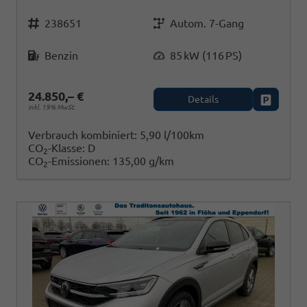
Fahrzeugnr.
Getriebe
238651
Autom. 7-Gang
Kraftstoff
Leistung
Benzin
85 kW (116 PS)
24.850,– €
Details
Fahrzeug
inkl. 19% MwSt.
Verbrauch kombiniert:
5,90 l/100km
CO
-Klasse:
D
2
CO
-Emissionen:
135,00 g/km
2