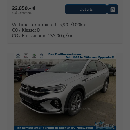
22.850,– €
Details
Fahrzeug
inkl. 19% MwSt.
Verbrauch kombiniert:
5,90 l/100km
CO
-Klasse:
D
2
CO
-Emissionen:
135,00 g/km
2