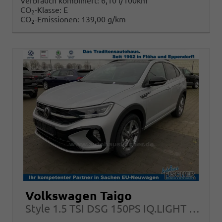
Verbrauch kombiniert:
6,10 l/100km
CO
-Klasse:
E
2
CO
-Emissionen:
139,00 g/km
2
Volkswagen Taigo
Style 1.5 TSI DSG 150PS IQ.LIGHT APP-CONNECT IQ.DRIVE 17"ALU