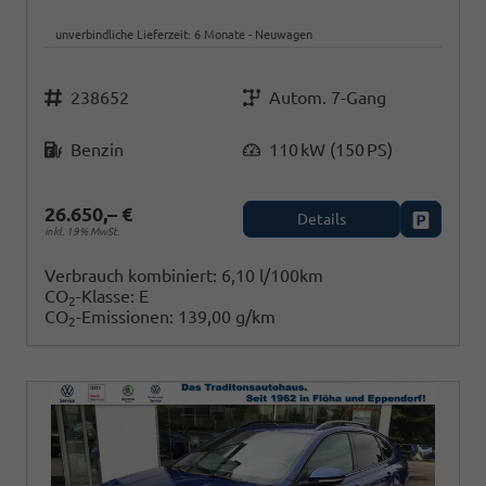
unverbindliche Lieferzeit:
6 Monate
Neuwagen
Fahrzeugnr.
Getriebe
238652
Autom. 7-Gang
Kraftstoff
Leistung
Benzin
110 kW (150 PS)
26.650,– €
Details
Fahrzeug
inkl. 19% MwSt.
Verbrauch kombiniert:
6,10 l/100km
CO
-Klasse:
E
2
CO
-Emissionen:
139,00 g/km
2