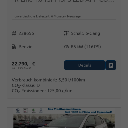
unverbindliche Lieferzeit:
6 Monate
Neuwagen
Fahrzeugnr.
Getriebe
238656
Schalt. 6-Gang
Kraftstoff
Leistung
Benzin
85 kW (116 PS)
22.790,– €
Details
Fahrzeug
inkl. 19% MwSt.
Verbrauch kombiniert:
5,50 l/100km
CO
-Klasse:
D
2
CO
-Emissionen:
125,00 g/km
2