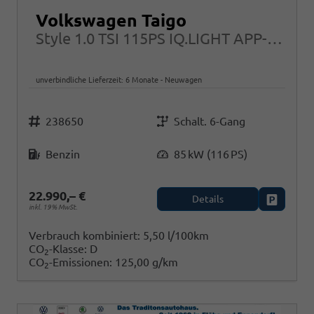
Volkswagen Taigo
Style 1.0 TSI 115PS IQ.LIGHT APP-CONNECT IQ.DRIVE 17"ALU
unverbindliche Lieferzeit:
6 Monate
Neuwagen
Fahrzeugnr.
Getriebe
238650
Schalt. 6-Gang
Kraftstoff
Leistung
Benzin
85 kW (116 PS)
22.990,– €
Details
Fahrzeug
inkl. 19% MwSt.
Verbrauch kombiniert:
5,50 l/100km
CO
-Klasse:
D
2
CO
-Emissionen:
125,00 g/km
2