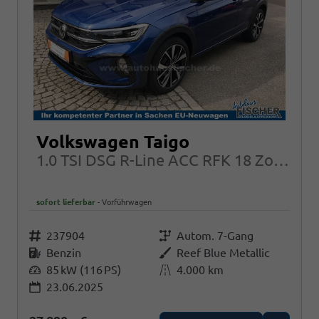
Volkswagen Taigo
1.0 TSI DSG R-Line ACC RFK 18 Zoll Kessy
sofort lieferbar
Vorführwagen
Fahrzeugnr.
237904
Getriebe
Autom. 7-Gang
Kraftstoff
Benzin
Außenfarbe
Reef Blue Metallic
Leistung
85 kW (116 PS)
Kilometerstand
4.000 km
23.06.2025