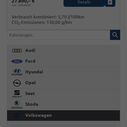
27.890,– €
Details
Fahrzeug
inkl. 19% MwSt.
Verbrauch kombiniert:
5,70 l/100km
CO
-Emissionen:
130,00 g/km
2
Fahrzeugnr.
Audi
Ford
Hyundai
Opel
Seat
Skoda
Volkswagen