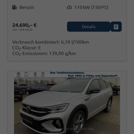
Kraftstoff
Leistung
Benzin
110 kW (150 PS)
24.690,– €
Details
Fahrzeug
inkl. 19% MwSt.
Verbrauch kombiniert:
6,10 l/100km
CO
-Klasse:
E
2
CO
-Emissionen:
139,00 g/km
2