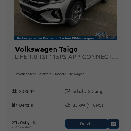
Volkswagen Taigo
LIFE 1.0 TSI 115PS APP-CONNECT LED 16"ALU
unverbindliche Lieferzeit:
6 Monate
Neuwagen
Fahrzeugnr.
Getriebe
238644
Schalt. 6-Gang
Kraftstoff
Leistung
Benzin
85 kW (116 PS)
21.750,– €
Details
Fahrzeug
inkl. 19% MwSt.