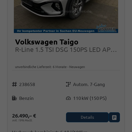
Volkswagen Taigo
R-Line 1.5 TSI DSG 150PS LED APP-CONNECT IQ.DRIVE 17"ALU
unverbindliche Lieferzeit:
6 Monate
Neuwagen
Fahrzeugnr.
Getriebe
238658
Autom. 7-Gang
Kraftstoff
Leistung
Benzin
110 kW (150 PS)
26.490,– €
Details
Fahrzeug
inkl. 19% MwSt.