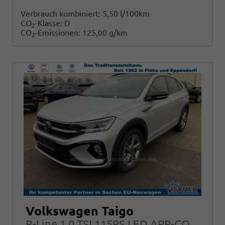
Verbrauch kombiniert:
5,50 l/100km
CO
-Klasse:
D
2
CO
-Emissionen:
125,00 g/km
2
Volkswagen Taigo
R-Line 1.0 TSI 115PS LED APP-CONNECT IQ.DRIVE 17"ALU