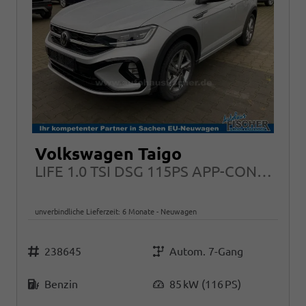
Volkswagen Taigo
LIFE 1.0 TSI DSG 115PS APP-CONNECT LED 16"ALU
unverbindliche Lieferzeit:
6 Monate
Neuwagen
Fahrzeugnr.
Getriebe
238645
Autom. 7-Gang
Kraftstoff
Leistung
Benzin
85 kW (116 PS)