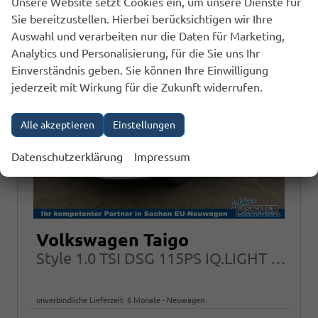
Unsere Website setzt Cookies ein, um unsere Dienste für
Sie bereitzustellen. Hierbei berücksichtigen wir Ihre
Auswahl und verarbeiten nur die Daten für Marketing,
Analytics und Personalisierung, für die Sie uns Ihr
Einverständnis geben. Sie können Ihre Einwilligung
jederzeit mit Wirkung für die Zukunft widerrufen.
Alle akzeptieren
Einstellungen
Datenschutzerklärung
Impressum
Volkswagen Taigo
Style 1.0 TSI DSG 115PS IQ.LIGHT APP-CONNECT IQ.DRIVE 17"ALU
unverbindliche Lieferzeit:
6 Monate
Neuwagen