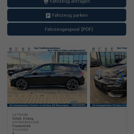
Fahrzeug anfragen
Fahrzeug parken
Fahrzeugexposé (PDF)
GETRIEBE
Schalt. 6-Gang
ANTRIEBSACHSE
Frontantrieb
ZYLINDER
4