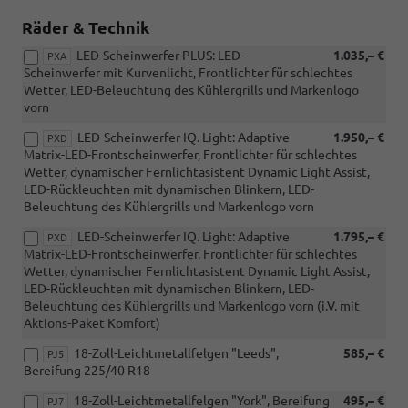
Räder & Technik
LED-Scheinwerfer PLUS: LED-
1.035,– €
PXA
Scheinwerfer mit Kurvenlicht, Frontlichter für schlechtes
Wetter, LED-Beleuchtung des Kühlergrills und Markenlogo
vorn
LED-Scheinwerfer IQ. Light: Adaptive
1.950,– €
PXD
Matrix-LED-Frontscheinwerfer, Frontlichter für schlechtes
Wetter, dynamischer Fernlichtasistent Dynamic Light Assist,
LED-Rückleuchten mit dynamischen Blinkern, LED-
Beleuchtung des Kühlergrills und Markenlogo vorn
LED-Scheinwerfer IQ. Light: Adaptive
1.795,– €
PXD
Matrix-LED-Frontscheinwerfer, Frontlichter für schlechtes
Wetter, dynamischer Fernlichtasistent Dynamic Light Assist,
LED-Rückleuchten mit dynamischen Blinkern, LED-
Beleuchtung des Kühlergrills und Markenlogo vorn (i.V. mit
Aktions-Paket Komfort)
18-Zoll-Leichtmetallfelgen "Leeds",
585,– €
PJ5
Bereifung 225/40 R18
18-Zoll-Leichtmetallfelgen "York", Bereifung
495,– €
PJ7