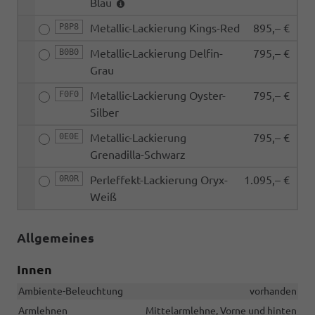
Blau
P8P8
Metallic-Lackierung Kings-Red
895,– €
B0B0
Metallic-Lackierung Delfin-
795,– €
Grau
F0F0
Metallic-Lackierung Oyster-
795,– €
Silber
0E0E
Metallic-Lackierung
795,– €
Grenadilla-Schwarz
0R0R
Perleffekt-Lackierung Oryx-
1.095,– €
Weiß
Allgemeines
Innen
Ambiente-Beleuchtung
vorhanden
Armlehnen
Mittelarmlehne, Vorne und hinten