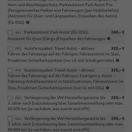
Horn und Abschleppschutz; Parkassistent Park Assist Pro
(ferngesteuertes Parken von Fahrzeugen (per Mobiltelefon)
(Assistent für Quer- und Längsparken, Einparken des Autos)
(nur
(für DSG)
i.V.
Parkassistent Park Assist (für DSG):
240,– €
mit
8A2
(nur
DSG)
Assistent für Quer-/Längs-/Einparken des Fahrzeuges
i.V.
Assistenzpaket: Travel Assist – aktives
325,– €
mit
PF5
Fahren des Fahrzeugs auf der Fahrspur, Fahrassistent im Stau,
DSG)
(i.V.
Proaktives Sicherheitssystem (nur i.V. mit Schaltgetriebe)
mit
Assistenzpaket: Travel Assist – aktives
325,– €
Schalt
PF6
Fahren des Fahrzeugs auf der Fahrspur, Emergency Assist –
Fahrzeug-Anhalteassistent in Notsituationen, Fahrassistent im
(i.V.
Stau, Proaktives Sicherheitssystem (nur i.V. mit DSG)
mit
Verlängerung der VW-Herstellergarantie bis
250,– €
DSG)
EA2
3 Jahre nach Erstzulassung bzw. Garantieanmeldung oder max.
60.000 km (je nachdem, was zuerst eintrifft)
Verlängerung der VW-Herstellergarantie bis
295,– €
EA3
3 Jahre nach Erstzulassung bzw. Garantieanmeldung oder max.
90.000 km (je nachdem, was zuerst eintrifft)