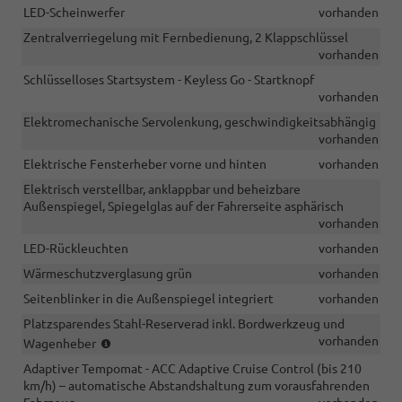
LED-Scheinwerfer
vorhanden
Zentralverriegelung mit Fernbedienung, 2 Klappschlüssel
vorhanden
Schlüsselloses Startsystem - Keyless Go - Startknopf
vorhanden
Elektromechanische Servolenkung, geschwindigkeitsabhängig
vorhanden
Elektrische Fensterheber vorne und hinten
vorhanden
Elektrisch verstellbar, anklappbar und beheizbare
Außenspiegel, Spiegelglas auf der Fahrerseite asphärisch
vorhanden
LED-Rückleuchten
vorhanden
Wärmeschutzverglasung grün
vorhanden
Seitenblinker in die Außenspiegel integriert
vorhanden
Platzsparendes Stahl-Reserverad inkl. Bordwerkzeug und
(nicht
vorhanden
Wagenheber
i.V.
Adaptiver Tempomat - ACC Adaptive Cruise Control (bis 210
mit
km/h) – automatische Abstandshaltung zum vorausfahrenden
eHybrid)