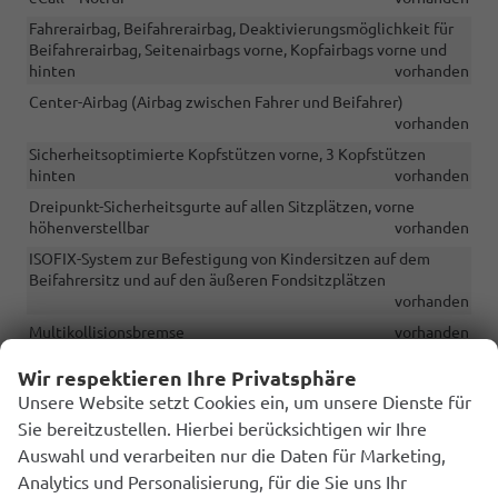
Fahrerairbag, Beifahrerairbag, Deaktivierungsmöglichkeit für
Beifahrerairbag, Seitenairbags vorne, Kopfairbags vorne und
hinten
vorhanden
Center-Airbag (Airbag zwischen Fahrer und Beifahrer)
vorhanden
Sicherheitsoptimierte Kopfstützen vorne, 3 Kopfstützen
hinten
vorhanden
Dreipunkt-Sicherheitsgurte auf allen Sitzplätzen, vorne
höhenverstellbar
vorhanden
ISOFIX-System zur Befestigung von Kindersitzen auf dem
Beifahrersitz und auf den äußeren Fondsitzplätzen
vorhanden
Multikollisionsbremse
vorhanden
Elektronische Differenzialsperre XDS
vorhanden
Wir respektieren Ihre Privatsphäre
Wegfahrsperre
vorhanden
Unsere Website setzt Cookies ein, um unsere Dienste für
Verkehrszeichenerkennung
vorhanden
Sie bereitzustellen. Hierbei berücksichtigen wir Ihre
Auswahl und verarbeiten nur die Daten für Marketing,
Digitaler Radioempfang DAB+
vorhanden
Analytics und Personalisierung, für die Sie uns Ihr
Parksensoren vorne und hinten mit optischer und akustische