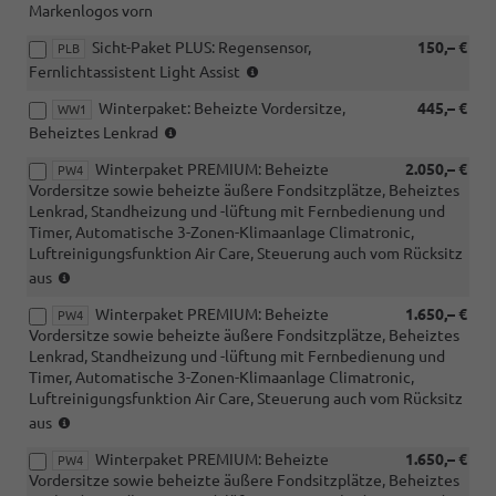
Markenlogos vorn
Sicht-Paket PLUS: Regensensor,
150,– €
PLB
(nicht
Fernlichtassistent Light Assist
i.V.
Winterpaket: Beheizte Vordersitze,
445,– €
mit
WW1
(nicht
PXD)
Beheiztes Lenkrad
für
Winterpaket PREMIUM: Beheizte
2.050,– €
1.5
PW4
Vordersitze sowie beheizte äußere Fondsitzplätze, Beheiztes
eTSI
Lenkrad, Standheizung und -lüftung mit Fernbedienung und
DSG)
Timer, Automatische 3-Zonen-Klimaanlage Climatronic,
Luftreinigungsfunktion Air Care, Steuerung auch vom Rücksitz
(nicht
aus
i.V.
Winterpaket PREMIUM: Beheizte
1.650,– €
mit
PW4
Vordersitze sowie beheizte äußere Fondsitzplätze, Beheiztes
eHybrid)
Lenkrad, Standheizung und -lüftung mit Fernbedienung und
Timer, Automatische 3-Zonen-Klimaanlage Climatronic,
Luftreinigungsfunktion Air Care, Steuerung auch vom Rücksitz
(nicht
aus
i.V.
Winterpaket PREMIUM: Beheizte
1.650,– €
mit
PW4
Vordersitze sowie beheizte äußere Fondsitzplätze, Beheiztes
eHybrid)