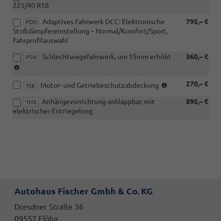
225/40 R18
Adaptives Fahrwerk DCC: Elektronische
795,– €
PDD
Stoßdämpfereinstellung – Normal/Komfort/Sport,
Fahrprofilauswahl
Schlechtwegefahrwerk, um 15mm erhöht
360,– €
PSW
(nicht
i.V.
(nicht
270,– €
mit
Motor- und Getriebeschutzabdeckung
1SK
i.V.
eHybrid)
Anhängevorrichtung anklappbar, mit
895,– €
mit
1M6
elektrischer Entriegelung
eHybrid)
Autohaus Fischer Gmbh & Co. KG
Dresdner Straße 36
09557 Flöha