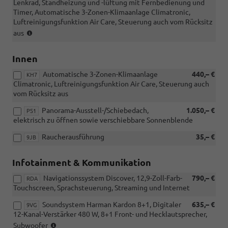
Lenkrad, Standheizung und -lüftung mit Fernbedienung und
(nur
Timer, Automatische 3-Zonen-Klimaanlage Climatronic,
i.V.
Luftreinigungsfunktion Air Care, Steuerung auch vom Rücksitz
mit
(nur
Lederpolsterung
aus
für
Vienna
eTSI
oder
Innen
DSG)
Aktionspaket
Komfort)
Automatische 3-Zonen-Klimaanlage
440,– €
KH7
Climatronic, Luftreinigungsfunktion Air Care, Steuerung auch
vom Rücksitz aus
Panorama-Ausstell-/Schiebedach,
1.050,– €
PS1
elektrisch zu öffnen sowie verschiebbare Sonnenblende
Raucherausführung
35,– €
9JB
Infotainment & Kommunikation
Navigationssystem Discover, 12,9-Zoll-Farb-
790,– €
RDA
Touchscreen, Sprachsteuerung, Streaming und Internet
Soundsystem Harman Kardon 8+1, Digitaler
635,– €
9VG
12-Kanal-Verstärker 480 W, 8+1 Front- und Hecklautsprecher,
(nur
Subwoofer