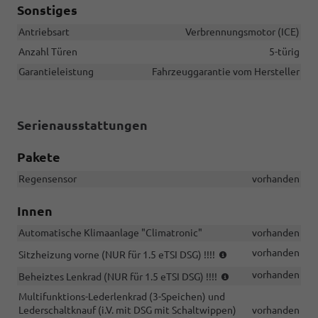
Sonstiges
Antriebsart
Verbrennungsmotor (ICE)
Anzahl Türen
5-türig
Garantieleistung
Fahrzeuggarantie vom Hersteller
Serienausstattungen
Pakete
Regensensor
vorhanden
Innen
Automatische Klimaanlage "Climatronic"
vorhanden
(NUR
vorhanden
Sitzheizung vorne (NUR für 1.5 eTSI DSG) !!!!
für
(NUR
vorhanden
Beheiztes Lenkrad (NUR für 1.5 eTSI DSG) !!!!
1.5
für
eTSI
Multifunktions-Lederlenkrad (3-Speichen) und
1.5
DSG)
Lederschaltknauf (i.V. mit DSG mit Schaltwippen)
vorhanden
eTSI