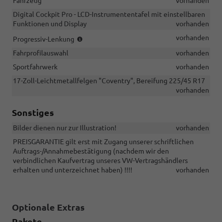
Fahrzeug
vorhanden
Digital Cockpit Pro - LCD-Instrumententafel mit einstellbaren
Funktionen und Display
vorhanden
Die
vorhanden
Progressiv-Lenkung
Progressiv-
Fahrprofilauswahl
vorhanden
Lenkung
entlastet
Sportfahrwerk
vorhanden
den
17-Zoll-Leichtmetallfelgen "Coventry", Bereifung 225/45 R17
Fahrer
vorhanden
vom
Fahren.
Sonstiges
Im
Vergleich
Bilder dienen nur zur Illustration!
vorhanden
zur
herkömmlichen
PREISGARANTIE gilt erst mit Zugang unserer schriftlichen
Lenkung
Auftrags-/Annahmebestätigung (nachdem wir den
sind
verbindlichen Kaufvertrag unseres VW-Vertragshändlers
weniger
erhalten und unterzeichnet haben) !!!!
vorhanden
Lenkradumdrehungen
erforderlich!
Optionale Extras
Pakete