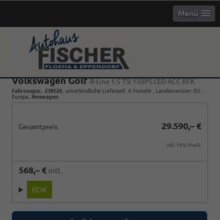
Menü
Volkswagen Golf
R-Line 1.5 TSI 150PS LED ACC RFK
Fahrzeugnr.
:
238526
, unverbindliche Lieferzeit:
6 Monate
, Landesversion: EU -
Europa,
Neuwagen
29.590,– €
Gesamtpreis
inkl. 19% MwSt.
568,– €
mtl.
BDK