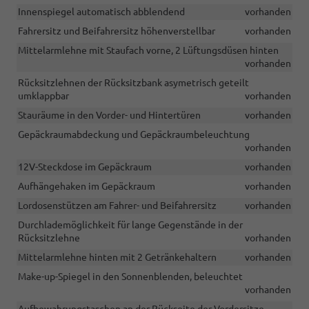
!!!!
DSG)
Innenspiegel automatisch abblendend
vorhanden
!!!!
Fahrersitz und Beifahrersitz höhenverstellbar
vorhanden
Mittelarmlehne mit Staufach vorne, 2 Lüftungsdüsen hinten
vorhanden
Rücksitzlehnen der Rücksitzbank asymetrisch geteilt
umklappbar
vorhanden
Stauräume in den Vorder- und Hintertüren
vorhanden
Gepäckraumabdeckung und Gepäckraumbeleuchtung
vorhanden
12V-Steckdose im Gepäckraum
vorhanden
Aufhängehaken im Gepäckraum
vorhanden
Lordosenstützen am Fahrer- und Beifahrersitz
vorhanden
Durchlademöglichkeit für lange Gegenstände in der
Rücksitzlehne
vorhanden
Mittelarmlehne hinten mit 2 Getränkehaltern
vorhanden
Make-up-Spiegel in den Sonnenblenden, beleuchtet
vorhanden
Aufbewahrungstaschen an der Rückseite der Vordersitze