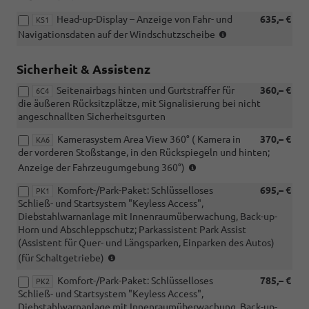
i.V.
Head-up-Display – Anzeige von Fahr- und
635,– €
mit
KS1
(nur
RBB
Navigationsdaten auf der Windschutzscheibe
i.V.
oder
mit
RDA)
Sicherheit & Assistenz
RBB
oder
Seitenairbags hinten und Gurtstraffer für
360,– €
6C4
RDA)
die äußeren Rücksitzplätze, mit Signalisierung bei nicht
angeschnallten Sicherheitsgurten
Kamerasystem Area View 360° ( Kamera in
370,– €
KA6
der vorderen Stoßstange, in den Rückspiegeln und hinten;
(nur
Anzeige der Fahrzeugumgebung 360°)
i.V.
Komfort-/Park-Paket: Schlüsselloses
695,– €
mit
PK1
Schließ- und Startsystem "Keyless Access",
RBB
Diebstahlwarnanlage mit Innenraumüberwachung, Back-up-
oder
Horn und Abschleppschutz; Parkassistent Park Assist
RDA)
(Assistent für Quer- und Längsparken, Einparken des Autos)
(nur
(für Schaltgetriebe)
i.V.
Komfort-/Park-Paket: Schlüsselloses
785,– €
mit
PK2
Schließ- und Startsystem "Keyless Access",
Schaltgetriebe)
Diebstahlwarnanlage mit Innenraumüberwachung, Back-up-