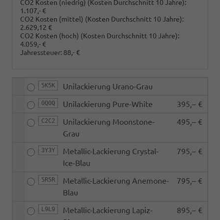
CO2 Kosten (niedrig)
(Kosten Durchschnitt 10 Jahre)
:
1.107,- €
CO2 Kosten (mittel)
(Kosten Durchschnitt 10 Jahre)
:
2.629,12 €
CO2 Kosten (hoch)
(Kosten Durchschnitt 10 Jahre)
:
4.059,- €
Jahressteuer:
88,- €
5K5K
Unilackierung Urano-Grau
0Q0Q
Unilackierung Pure-White
395,– €
C2C2
Unilackierung Moonstone-
495,– €
Grau
3Y3Y
Metallic-Lackierung Crystal-
795,– €
Ice-Blau
5R5R
Metallic-Lackierung Anemone-
795,– €
Blau
L9L9
Metallic-Lackierung Lapiz-
895,– €