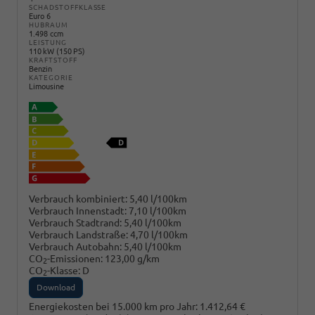
SCHADSTOFFKLASSE
Euro 6
HUBRAUM
1.498 ccm
LEISTUNG
110 kW (150 PS)
KRAFTSTOFF
Benzin
KATEGORIE
Limousine
Verbrauch kombiniert:
5,40 l/100km
Verbrauch Innenstadt:
7,10 l/100km
Verbrauch Stadtrand:
5,40 l/100km
Verbrauch Landstraße:
4,70 l/100km
Verbrauch Autobahn:
5,40 l/100km
CO
-Emissionen:
123,00 g/km
2
CO
-Klasse:
D
2
Download
Energiekosten bei 15.000 km pro Jahr:
1.412,64 €