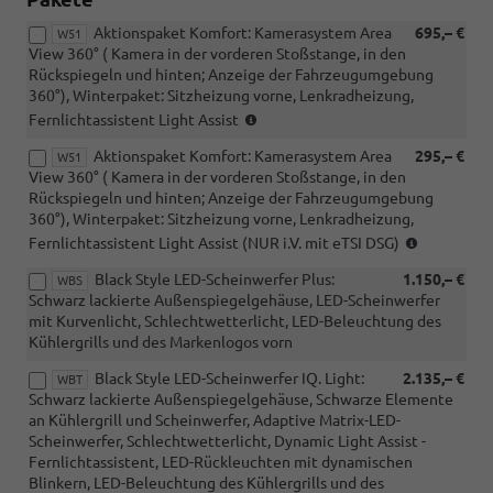
Aktionspaket Komfort: Kamerasystem Area
695,– €
W51
View 360° ( Kamera in der vorderen Stoßstange, in den
Rückspiegeln und hinten; Anzeige der Fahrzeugumgebung
360°), Winterpaket: Sitzheizung vorne, Lenkradheizung,
(nicht
Fernlichtassistent Light Assist
i.V.
Aktionspaket Komfort: Kamerasystem Area
295,– €
mit
W51
View 360° ( Kamera in der vorderen Stoßstange, in den
1.5
Rückspiegeln und hinten; Anzeige der Fahrzeugumgebung
eTSI
360°), Winterpaket: Sitzheizung vorne, Lenkradheizung,
DSG)
(NUR
Fernlichtassistent Light Assist (NUR i.V. mit eTSI DSG)
i.V.
Black Style LED-Scheinwerfer Plus:
1.150,– €
mit
WBS
Schwarz lackierte Außenspiegelgehäuse, LED-Scheinwerfer
1.5
mit Kurvenlicht, Schlechtwetterlicht, LED-Beleuchtung des
eTSI
Kühlergrills und des Markenlogos vorn
DSG)
Black Style LED-Scheinwerfer IQ. Light:
2.135,– €
WBT
Schwarz lackierte Außenspiegelgehäuse, Schwarze Elemente
an Kühlergrill und Scheinwerfer, Adaptive Matrix-LED-
Scheinwerfer, Schlechtwetterlicht, Dynamic Light Assist -
Fernlichtassistent, LED-Rückleuchten mit dynamischen
Blinkern, LED-Beleuchtung des Kühlergrills und des