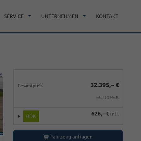
SERVICE
UNTERNEHMEN
KONTAKT
32.395,– €
Gesamtpreis
inkl. 19% MwSt.
626,– €
mtl.
BDK
Fahrzeug anfragen