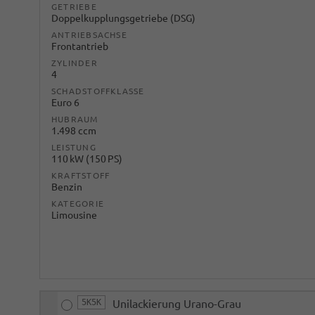
GETRIEBE
Doppelkupplungsgetriebe (DSG)
ANTRIEBSACHSE
Frontantrieb
ZYLINDER
4
SCHADSTOFFKLASSE
Euro 6
HUBRAUM
1.498 ccm
LEISTUNG
110 kW (150 PS)
KRAFTSTOFF
Benzin
KATEGORIE
Limousine
5K5K
Unilackierung Urano-Grau