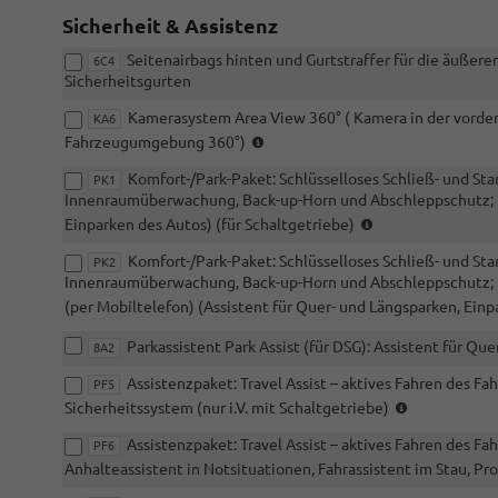
oder
Sicherheit & Assistenz
RDA)
Seitenairbags hinten und Gurtstraffer für die äußere
6C4
Sicherheitsgurten
Kamerasystem Area View 360° ( Kamera in der vorder
KA6
(nur
Fahrzeugumgebung 360°)
i.V.
Komfort-/Park-Paket: Schlüsselloses Schließ- und St
mit
PK1
Innenraumüberwachung, Back-up-Horn und Abschleppschutz; Par
RBB
(nur
oder
Einparken des Autos) (für Schaltgetriebe)
i.V.
RDA)
Komfort-/Park-Paket: Schlüsselloses Schließ- und St
mit
PK2
Innenraumüberwachung, Back-up-Horn und Abschleppschutz; Pa
Schaltgetriebe)
(per Mobiltelefon) (Assistent für Quer- und Längsparken, Einp
Parkassistent Park Assist (für DSG): Assistent für Qu
8A2
Assistenzpaket: Travel Assist – aktives Fahren des Fah
PF5
(i.V.
Sicherheitssystem (nur i.V. mit Schaltgetriebe)
mit
Assistenzpaket: Travel Assist – aktives Fahren des Fa
Schaltgetri
PF6
Anhalteassistent in Notsituationen, Fahrassistent im Stau, Pro