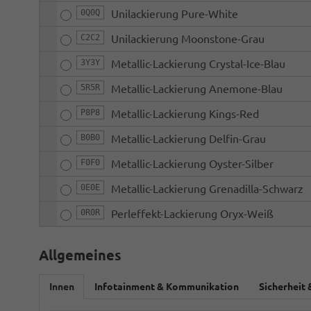
0Q0Q
Unilackierung Pure-White
C2C2
Unilackierung Moonstone-Grau
3Y3Y
Metallic-Lackierung Crystal-Ice-Blau
5R5R
Metallic-Lackierung Anemone-Blau
P8P8
Metallic-Lackierung Kings-Red
B0B0
Metallic-Lackierung Delfin-Grau
F0F0
Metallic-Lackierung Oyster-Silber
0E0E
Metallic-Lackierung Grenadilla-Schwarz
0R0R
Perleffekt-Lackierung Oryx-Weiß
Allgemeines
Innen
Infotainment & Kommunikation
Sicherheit 