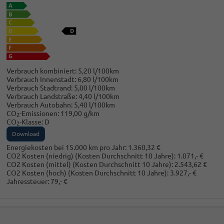
Verbrauch kombiniert:
5,20 l/100km
Verbrauch Innenstadt:
6,80 l/100km
Verbrauch Stadtrand:
5,00 l/100km
Verbrauch Landstraße:
4,40 l/100km
Verbrauch Autobahn:
5,40 l/100km
CO
-Emissionen:
119,00 g/km
2
CO
-Klasse:
D
2
Download
Energiekosten bei 15.000 km pro Jahr:
1.360,32 €
CO2 Kosten (niedrig)
(Kosten Durchschnitt 10 Jahre)
:
1.071,- €
CO2 Kosten (mittel)
(Kosten Durchschnitt 10 Jahre)
:
2.543,62 €
CO2 Kosten (hoch)
(Kosten Durchschnitt 10 Jahre)
:
3.927,- €
Jahressteuer:
79,- €