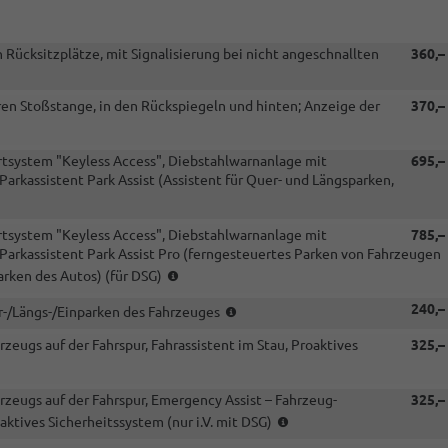
mit
RBB
oder
n Rücksitzplätze, mit Signalisierung bei nicht angeschnallten
360,–
RDA)
en Stoßstange, in den Rückspiegeln und hinten; Anzeige der
370,–
artsystem "Keyless Access", Diebstahlwarnanlage mit
695,–
kassistent Park Assist (Assistent für Quer- und Längsparken,
artsystem "Keyless Access", Diebstahlwarnanlage mit
785,–
rkassistent Park Assist Pro (ferngesteuertes Parken von Fahrzeugen
(nur
arken des Autos) (für DSG)
i.V.
(nur
240,–
mit
er-/Längs-/Einparken des Fahrzeuges
i.V.
DSG)
rzeugs auf der Fahrspur, Fahrassistent im Stau, Proaktives
325,–
mit
DSG)
hrzeugs auf der Fahrspur, Emergency Assist – Fahrzeug-
325,–
ebe)
(i.V.
aktives Sicherheitssystem (nur i.V. mit DSG)
mit