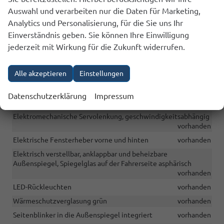
OPF - Partikelfilter (für TSI)
vorhanden
Auswahl und verarbeiten nur die Daten für Marketing,
SCR – Selektive katalytische Reduzierung von NOx-Emissionen
Analytics und Personalisierung, für die Sie uns Ihr
mithilfe von AdBlue-Flüssigkeit (für TDI)
vorhanden
Einverständnis geben. Sie können Ihre Einwilligung
Reifendruckkontrolle
vorhanden
jederzeit mit Wirkung für die Zukunft widerrufen.
LED-Scheinwerfer
vorhanden
Zentralverriegelung mit Fernbedienung, 2 Klappschlüssel
Alle akzeptieren
Einstellungen
vorhanden
Schlüsselloses Startsystem - Keyless Go - Startknopf
Datenschutzerklärung
Impressum
vorhanden
Elektromechanische Servolenkung, geschwindigkeitsabhängig
vorhanden
Elektrische Fensterheber vorne und hinten
vorhanden
Elektrisch verstellbar, anklappbar und beheizbare
Außenspiegel, Spiegelglas auf der Fahrerseite asphärisch
vorhanden
LED-Rückleuchten
vorhanden
Wärmeschutzverglasung grün
vorhanden
Seitenblinker in die Außenspiegel integriert
vorhanden