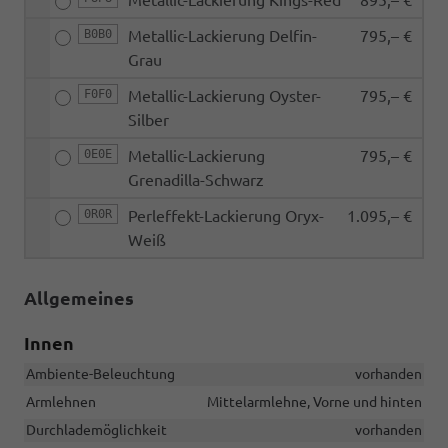
B0B0
Metallic-Lackierung Delfin-
795,– €
Grau
F0F0
Metallic-Lackierung Oyster-
795,– €
Silber
0E0E
Metallic-Lackierung
795,– €
Grenadilla-Schwarz
0R0R
Perleffekt-Lackierung Oryx-
1.095,– €
Weiß
Allgemeines
Innen
Ambiente-Beleuchtung
vorhanden
Armlehnen
Mittelarmlehne, Vorne und hinten
Durchlademöglichkeit
vorhanden