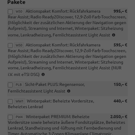
Pakete
Aktionspaket Komfort: Rückfahrkamera
995,– €
W50
Rear Assist; Radio Ready2Discover, 12,9-Zoll-Farb-Touchscreen,
(Möglichkeit der zusätzlichen Aktierung der Navigation gegen
Aufpreis!), Streaming und Internet, Winterpaket: Sitzheizung
(nicht
vorne, Lenkradheizung, Fernlichtassistent Light Assist
i.V.
Aktionspaket Komfort: Rückfahrkamera
595,– €
mit
W50
Rear Assist; Radio Ready2Discover, 12,9-Zoll-Farb-Touchscreen,
1.5
(Möglichkeit der zusätzlichen Aktierung der Navigation gegen
eTSI
Aufpreis!), Streaming und Internet, Winterpaket: Sitzheizung
DSG)
vorne, Lenkradheizung, Fernlichtassistent Light Assist (NUR
(NUR
i.V. mit eTSI DSG)
i.V.
Sicht-Paket PLUS: Regensensor,
150,– €
mit
PLB
(nicht
1.5
Fernlichtassistent Light Assist
i.V.
eTSI
Winterpaket: Beheizte Vordersitze,
440,– €
mit
WW1
DSG)
Beheiztes Lenkrad
PXD)
Winterpaket PREMIUM: Beheizte
2.050,– €
PW4
Vordersitze sowie beheizte äußere Fondsitzplätze, Beheiztes
Lenkrad, Standheizung und -lüftung mit Fernbedienung und
Timer, Automatische 3-Zonen-Klimaanlage Climatronic,