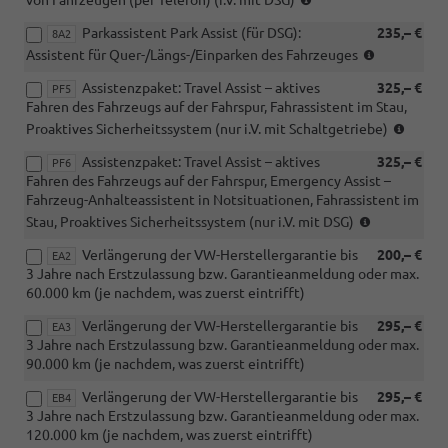
mit
Parkassistent Park Assist (für DSG):
235,– €
DSG)
8A2
(nur
Assistent für Quer-/Längs-/Einparken des Fahrzeuges
für
Assistenzpaket: Travel Assist – aktives
325,– €
DSG)
PF5
Fahren des Fahrzeugs auf der Fahrspur, Fahrassistent im Stau,
(i.V.
Proaktives Sicherheitssystem (nur i.V. mit Schaltgetriebe)
mit
Assistenzpaket: Travel Assist – aktives
325,– €
Schalt
PF6
Fahren des Fahrzeugs auf der Fahrspur, Emergency Assist –
Fahrzeug-Anhalteassistent in Notsituationen, Fahrassistent im
(i.V.
Stau, Proaktives Sicherheitssystem (nur i.V. mit DSG)
mit
Verlängerung der VW-Herstellergarantie bis
200,– €
DSG)
EA2
3 Jahre nach Erstzulassung bzw. Garantieanmeldung oder max.
60.000 km (je nachdem, was zuerst eintrifft)
Verlängerung der VW-Herstellergarantie bis
295,– €
EA3
3 Jahre nach Erstzulassung bzw. Garantieanmeldung oder max.
90.000 km (je nachdem, was zuerst eintrifft)
Verlängerung der VW-Herstellergarantie bis
295,– €
EB4
3 Jahre nach Erstzulassung bzw. Garantieanmeldung oder max.
120.000 km (je nachdem, was zuerst eintrifft)