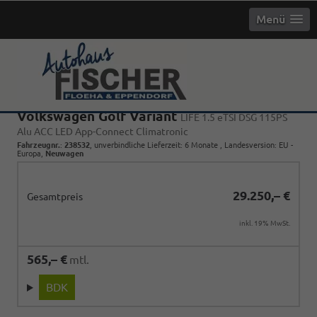
Menü
Volkswagen Golf Variant
LIFE 1.5 eTSI DSG 115PS
Alu ACC LED App-Connect Climatronic
Fahrzeugnr.
:
238532
, unverbindliche Lieferzeit:
6 Monate
, Landesversion: EU -
Europa,
Neuwagen
29.250,– €
Gesamtpreis
inkl. 19% MwSt.
565,– €
mtl.
BDK