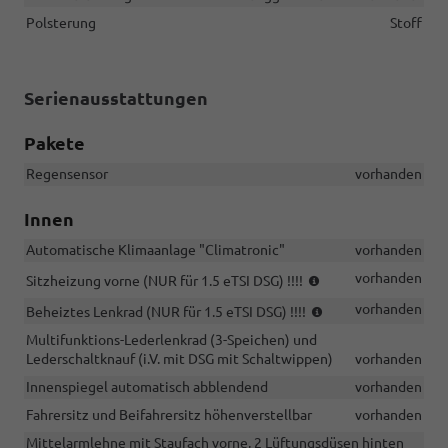
Polsterung
Stoff
Serienausstattungen
Pakete
Regensensor
vorhanden
Innen
Automatische Klimaanlage "Climatronic"
vorhanden
(NUR
vorhanden
Sitzheizung vorne (NUR für 1.5 eTSI DSG) !!!!
für
(NUR
vorhanden
Beheiztes Lenkrad (NUR für 1.5 eTSI DSG) !!!!
1.5
für
eTSI
Multifunktions-Lederlenkrad (3-Speichen) und
1.5
DSG)
Lederschaltknauf (i.V. mit DSG mit Schaltwippen)
vorhanden
eTSI
!!!!
DSG)
Innenspiegel automatisch abblendend
vorhanden
!!!!
Fahrersitz und Beifahrersitz höhenverstellbar
vorhanden
Mittelarmlehne mit Staufach vorne, 2 Lüftungsdüsen hinten