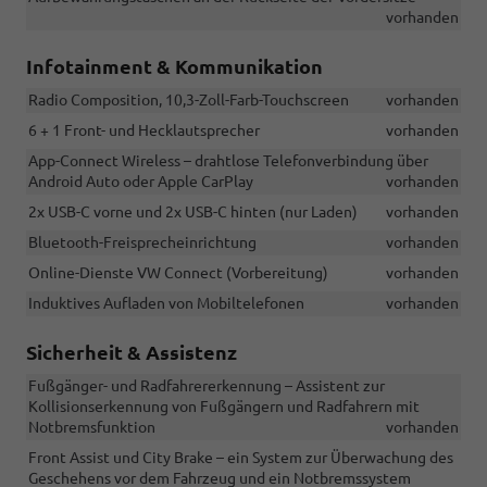
vorhanden
Infotainment & Kommunikation
Radio Composition, 10,3-Zoll-Farb-Touchscreen
vorhanden
6 + 1 Front- und Hecklautsprecher
vorhanden
App-Connect Wireless – drahtlose Telefonverbindung über
Android Auto oder Apple CarPlay
vorhanden
2x USB-C vorne und 2x USB-C hinten (nur Laden)
vorhanden
Bluetooth-Freisprecheinrichtung
vorhanden
Online-Dienste VW Connect (Vorbereitung)
vorhanden
Induktives Aufladen von Mobiltelefonen
vorhanden
Sicherheit & Assistenz
Fußgänger- und Radfahrererkennung – Assistent zur
Kollisionserkennung von Fußgängern und Radfahrern mit
Notbremsfunktion
vorhanden
Front Assist und City Brake – ein System zur Überwachung des
Geschehens vor dem Fahrzeug und ein Notbremssystem