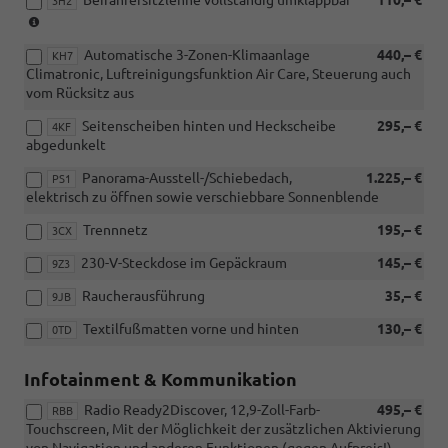
3H2
(nicht
i.V.
Automatische 3-Zonen-Klimaanlage
440,– €
mit
KH7
Climatronic, Luftreinigungsfunktion Air Care, Steuerung auch
PB2
vom Rücksitz aus
und
WL1)
Seitenscheiben hinten und Heckscheibe
295,– €
4KF
abgedunkelt
Panorama-Ausstell-/Schiebedach,
1.225,– €
PS1
elektrisch zu öffnen sowie verschiebbare Sonnenblende
Trennnetz
195,– €
3CX
230-V-Steckdose im Gepäckraum
145,– €
9Z3
Raucherausführung
35,– €
9JB
Textilfußmatten vorne und hinten
130,– €
0TD
Infotainment & Kommunikation
Radio Ready2Discover, 12,9-Zoll-Farb-
495,– €
RBB
Touchscreen, Mit der Möglichkeit der zusätzlichen Aktivierung
von Navigation und anderen Funktionen (gegen Aufpreis!),