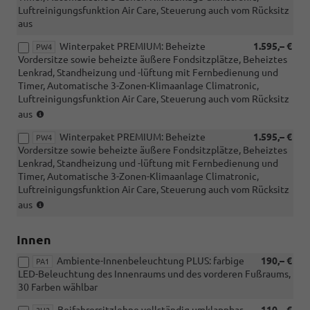
Luftreinigungsfunktion Air Care, Steuerung auch vom Rücksitz
aus
Winterpaket PREMIUM: Beheizte
1.595,– €
PW4
Vordersitze sowie beheizte äußere Fondsitzplätze, Beheiztes
Lenkrad, Standheizung und -lüftung mit Fernbedienung und
Timer, Automatische 3-Zonen-Klimaanlage Climatronic,
Luftreinigungsfunktion Air Care, Steuerung auch vom Rücksitz
(nur
aus
i.V.
Winterpaket PREMIUM: Beheizte
1.595,– €
mit
PW4
Vordersitze sowie beheizte äußere Fondsitzplätze, Beheiztes
Lederpolsterung
Lenkrad, Standheizung und -lüftung mit Fernbedienung und
Vienna
Timer, Automatische 3-Zonen-Klimaanlage Climatronic,
oder
Luftreinigungsfunktion Air Care, Steuerung auch vom Rücksitz
Aktionspaket
(NUR
Komfort)
aus
i.V.
mit
Innen
1.5
eTSI
Ambiente-Innenbeleuchtung PLUS: farbige
190,– €
PA1
DSG)
LED-Beleuchtung des Innenraums und des vorderen Fußraums,
30 Farben wählbar
Beifahrersitzlehne vollständig umklappbar
110,– €