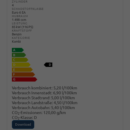
ZYLINDER
4
SCHADSTOFFKLASSE
Euro 6 EA
HUBRAUM
1.498 ccm
LEISTUNG
85 kW (116 PS)
KRAFTSTOFF
Benzin
KATEGORIE
Kombi
Verbrauch kombiniert:
5,20 l/100km
Verbrauch Innenstadt:
6,90 l/100km
Verbrauch Stadtrand:
5,00 l/100km
Verbrauch Landstraße:
4,50 l/100km
Verbrauch Autobahn:
5,40 l/100km
CO
-Emissionen:
120,00 g/km
2
CO
-Klasse:
D
2
Download