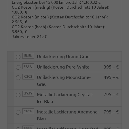
Energiekosten bei 15.000 km pro Jahr:
1.360,32 €
CO2 Kosten (niedrig)
(Kosten Durchschnitt 10 Jahre)
:
1.080,- €
CO2 Kosten (mittel)
(Kosten Durchschnitt 10 Jahre)
:
2.565,- €
CO2 Kosten (hoch)
(Kosten Durchschnitt 10 Jahre)
:
3.960,- €
Jahressteuer:
81,- €
5K5K
Unilackierung Urano-Grau
0Q0Q
Unilackierung Pure-White
395,– €
C2C2
Unilackierung Moonstone-
495,– €
Grau
3Y3Y
Metallic-Lackierung Crystal-
795,– €
Ice-Blau
5R5R
Metallic-Lackierung Anemone-
795,– €
Blau
P8P8
Metallic-Lackierung Kings-Red
895,– €