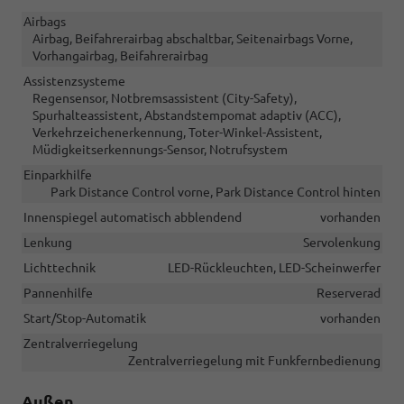
Airbags
Airbag, Beifahrerairbag abschaltbar, Seitenairbags Vorne,
Vorhangairbag, Beifahrerairbag
Assistenzsysteme
Regensensor, Notbremsassistent (City-Safety),
Spurhalteassistent, Abstandstempomat adaptiv (ACC),
Verkehrzeichenerkennung, Toter-Winkel-Assistent,
Müdigkeitserkennungs-Sensor, Notrufsystem
Einparkhilfe
Park Distance Control vorne, Park Distance Control hinten
Innenspiegel automatisch abblendend
vorhanden
Lenkung
Servolenkung
Lichttechnik
LED-Rückleuchten, LED-Scheinwerfer
Pannenhilfe
Reserverad
Start/Stop-Automatik
vorhanden
Zentralverriegelung
Zentralverriegelung mit Funkfernbedienung
Außen