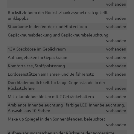
vorhanden
Rücksitzlehnen der Rücksitzbank asymetrisch geteilt
umklappbar
vorhanden
Stauräume in den Vorder- und Hintertüren
vorhanden
Gepäckraumabdeckung und Gepäckraumbeleuchtung
vorhanden
12V-Steckdose im Gepäckraum
vorhanden
Aufhängehaken im Gepäckraum
vorhanden
Komfortsitze, Stoffpolsterung
vorhanden
Lordosenstützen am Fahrer- und Beifahrersitz
vorhanden
Durchlademöglichkeit für lange Gegenstände in der
Rücksitzlehne
vorhanden
Mittelarmlehne hinten mit 2 Getränkehaltern
vorhanden
Ambiente-Innenbeleuchtung - farbige LED-Innenbeleuchtung,
Auswahl aus 10 Farben
vorhanden
Make-up-Spiegel in den Sonnenblenden, beleuchtet
vorhanden
Aufbewahrungstaschen an der Rückseite der Vordersitze