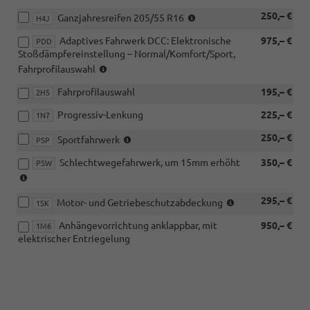
(nur
250,– €
Ganzjahresreifen 205/55 R16
H4J
i.V.
Adaptives Fahrwerk DCC: Elektronische
975,– €
mit
PDD
Stoßdämpfereinstellung – Normal/Komfort/Sport,
16-
(nur
Zoll-
Fahrprofilauswahl
i.V.
Leichtmetallräder
Fahrprofilauswahl
195,– €
mit
2H5
bestellbar)
110KW)
Progressiv-Lenkung
225,– €
1N7
(nicht
250,– €
Sportfahrwerk
PSP
i.V.
Schlechtwegefahrwerk, um 15mm erhöht
350,– €
mit
PSW
(nicht
2.0
i.V.
TDI
(nicht
295,– €
mit
Motor- und Getriebeschutzabdeckung
85
1SK
i.V.
2.0
kW)
Anhängevorrichtung anklappbar, mit
950,– €
mit
1M6
TSI)
(nicht
elektrischer Entriegelung
Sportfahrwerk,
i.V.
PSP)
mit
Motor-
und
Getriebeschutzabdeckung,
1SK)