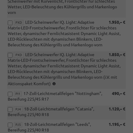
Scheinwerfer mit Kurvenlicht, Frontlichter für schlechtes
Wetter, LED-Beleuchtung des Kühlergrills und Markenlogo
vorn
LED-Scheinwerfer IQ. Light: Adaptive
1.950,– €
PXD
Matrix-LED-Frontscheinwerfer, Frontlichter für schlechtes
Wetter, dynamischer Fernlichtasistent Dynamic Light Assist,
LED-Rückleuchten mit dynamischen Blinkern, LED-
Beleuchtung des Kühlergrills und Markenlogo vorn
LED-Scheinwerfer IQ. Light: Adaptive
1.850,– €
PXD
Matrix-LED-Frontscheinwerfer, Frontlichter für schlechtes
Wetter, dynamischer Fernlichtasistent Dynamic Light Assist,
LED-Rückleuchten mit dynamischen Blinkern, LED-
Beleuchtung des Kühlergrills und Markenlogo vorn (i.V. mit
(nur
Aktionspaket Komfort)
i.V.
17-Zoll-Leichtmetallfelgen "Nottingham",
490,– €
mit
PI1
Bereifung 225/45 R17
Aktionspaket
Komfort)
18-Zoll-Leichtmetallfelgen "Catania",
1.120,– €
PJ4
Bereifung 225/40 R18
18-Zoll-Leichtmetallfelgen "Leeds",
1.195,– €
PJ5
Bereifung 225/40 R18