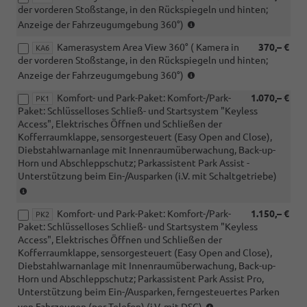
der vorderen Stoßstange, in den Rückspiegeln und hinten;
(nur
Anzeige der Fahrzeugumgebung 360°)
i.V.
Kamerasystem Area View 360° ( Kamera in
370,– €
mit
KA6
der vorderen Stoßstange, in den Rückspiegeln und hinten;
RBB
(nur
oder
Anzeige der Fahrzeugumgebung 360°)
i.V.
RDA)
Komfort- und Park-Paket: Komfort-/Park-
1.070,– €
mit
PK1
Paket: Schlüsselloses Schließ- und Startsystem "Keyless
RBB
Access", Elektrisches Öffnen und Schließen der
oder
Kofferraumklappe, sensorgesteuert (Easy Open and Close),
RDA)
Diebstahlwarnanlage mit Innenraumüberwachung, Back-up-
(nur
Horn und Abschleppschutz; Parkassistent Park Assist -
i.V.
Unterstützung beim Ein-/Ausparken (i.V. mit Schaltgetriebe)
mit
(i.V.
Aktionspaket
mit
Komfort)
Komfort- und Park-Paket: Komfort-/Park-
1.150,– €
Schaltgetriebe)
PK2
Paket: Schlüsselloses Schließ- und Startsystem "Keyless
Access", Elektrisches Öffnen und Schließen der
Kofferraumklappe, sensorgesteuert (Easy Open and Close),
Diebstahlwarnanlage mit Innenraumüberwachung, Back-up-
Horn und Abschleppschutz; Parkassistent Park Assist Pro,
Unterstützung beim Ein-/Ausparken, ferngesteuertes Parken
(i.V.
von Fahrzeugen (per Telefon) (i.V. mit DSG)