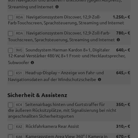
(nur
Streaming und Internet
i.V.
Navigationssystem Discover, 12,9-Zoll-
1.250,– €
mit
RDA
Farb-Touchscreen, Sprachsteuerung, Streaming und Internet
7J2)
Navigationssystem Discover, 12,9-Zoll-Farb-
780,– €
RDA
(nur
Touchscreen, Sprachsteuerung, Streaming und Internet
i.V.
Soundsystem Harman Kardon 8+1, Digitaler
640,– €
mit
9VG
12-Kanal-Verstärker 480 W, 8+1 Front- und Hecklautsprecher,
Aktionsp
(nur
Komfort
Subwoofer
i.V.
Head-up-Display – Anzeige von Fahr- und
645,– €
mit
KS1
(nur
RBB
Navigationsdaten auf der Windschutzscheibe
i.V.
oder
mit
RDA)
Sicherheit & Assistenz
RBB
oder
Seitenairbags hinten und Gurtstraffer für
350,– €
6C4
RDA)
die äußeren Rücksitzplätze, mit Signalisierung bei nicht
angeschnallten Sicherheitsgurten
Rückfahrkamera Rear Assist
310,– €
KA2
Kamerasystem Area View 360° ( Kamera in
670,– €
KA6