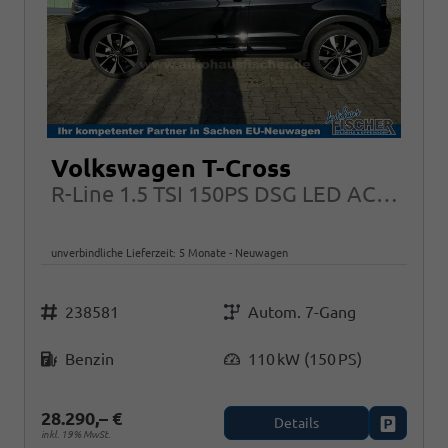
Volkswagen T-Cross
R-Line 1.5 TSI 150PS DSG LED ACC App-Connect Side Assist
unverbindliche Lieferzeit:
5 Monate
Neuwagen
Fahrzeugnr.
Getriebe
238581
Autom. 7-Gang
Kraftstoff
Leistung
Benzin
110 kW (150 PS)
28.290,– €
Details
Fahrzeug
inkl. 19% MwSt.