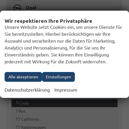
Opel
Seat
Wir respektieren Ihre Privatsphäre
Unsere Website setzt Cookies ein, um unsere Dienste für
Skoda
Sie bereitzustellen. Hierbei berücksichtigen wir Ihre
Volkswagen
Auswahl und verarbeiten nur die Daten für Marketing,
Analytics und Personalisierung, für die Sie uns Ihr
Einverständnis geben. Sie können Ihre Einwilligung
Caddy Maxi
jederzeit mit Wirkung für die Zukunft widerrufen.
Golf
Golf Variant
Alle akzeptieren
Einstellungen
ID. BUZZ
Passat Variant
Datenschutzerklärung
Impressum
Polo
T-Cross
T-Roc
T7 California
T7 Kastenwagen