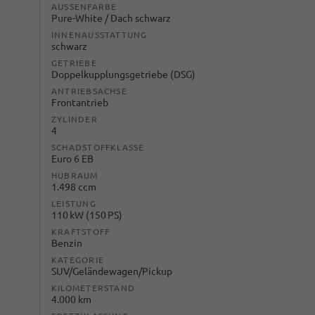
AUSSENFARBE
Pure-White / Dach schwarz
INNENAUSSTATTUNG
schwarz
GETRIEBE
Doppelkupplungsgetriebe (DSG)
ANTRIEBSACHSE
Frontantrieb
ZYLINDER
4
SCHADSTOFFKLASSE
Euro 6 EB
HUBRAUM
1.498 ccm
LEISTUNG
110 kW (150 PS)
KRAFTSTOFF
Benzin
KATEGORIE
SUV/Geländewagen/Pickup
KILOMETERSTAND
4.000 km