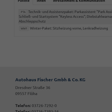
Pakete
Innen
Infotainment & Kommunikation
Technik- und Assistenzpaket: Parkassistent "Park Assi
PTA
Schließ- und Startsystem "Keyless Access"; Diebstahlwar
Abschleppschutz
Winter-Paket: Sitzheizung vorne, Lenkradheizung
WW1
Autohaus Fischer Gmbh & Co. KG
Dresdner Straße 36
09557 Flöha
Telefon:
03726-7292-0
Telefax:
03726-7292-16