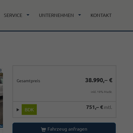
SERVICE
UNTERNEHMEN
KONTAKT
38.990,– €
Gesamtpreis
inkl. 19% MwSt.
751,– €
mtl.
BDK
Fahrzeug anfragen