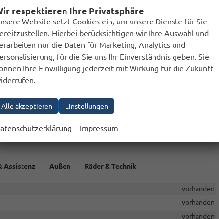
elektrisch 4-fach
ir respektieren Ihre Privatsphäre
Klimaautomatik
nsere Website setzt Cookies ein, um unsere Dienste für Sie
ereitzustellen. Hierbei berücksichtigen wir Ihre Auswahl und
vorhanden
erarbeiten nur die Daten für Marketing, Analytics und
erstellbar, mit Multifunktionen, mit Lenkradheizung, mit Schaltwippen
ersonalisierung, für die Sie uns Ihr Einverständnis geben. Sie
önnen Ihre Einwilligung jederzeit mit Wirkung für die Zukunft
 hinten geteilt, Sitzheizung, Isofix Beifahrersitz, Umklappbarer
iderrufen.
Fahrer und Beifahrer
Alle akzeptieren
Einstellungen
Höhenverstellbarer Fahrer- und Beifahrersitz
atenschutzerklärung
Impressum
& Assistenz
Außen
Räder & Technik
vorhanden
vorhanden
vorhanden