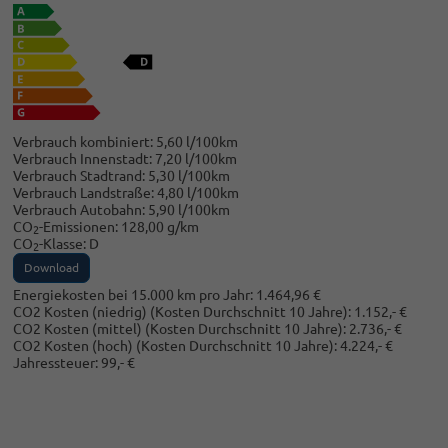
Verbrauch kombiniert:
5,60 l/100km
Verbrauch Innenstadt:
7,20 l/100km
Verbrauch Stadtrand:
5,30 l/100km
Verbrauch Landstraße:
4,80 l/100km
Verbrauch Autobahn:
5,90 l/100km
CO
-Emissionen:
128,00 g/km
2
CO
-Klasse:
D
2
Download
Energiekosten bei 15.000 km pro Jahr:
1.464,96 €
CO2 Kosten (niedrig)
(Kosten Durchschnitt 10 Jahre)
:
1.152,- €
CO2 Kosten (mittel)
(Kosten Durchschnitt 10 Jahre)
:
2.736,- €
CO2 Kosten (hoch)
(Kosten Durchschnitt 10 Jahre)
:
4.224,- €
Jahressteuer:
99,- €