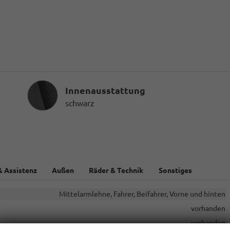
Innenausstattung
Innenausstattung
schwarz
& Assistenz
Außen
Räder & Technik
Sonstiges
Mittelarmlehne, Fahrer, Beifahrer, Vorne und hinten
vorhanden
vorhanden