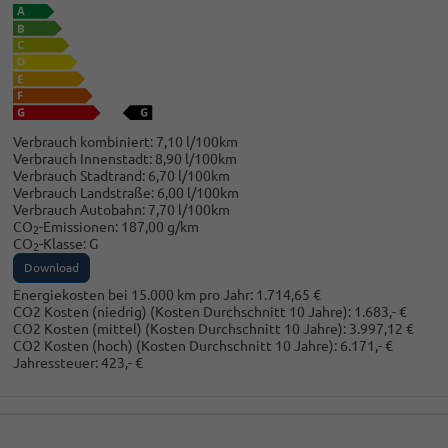
Verbrauch kombiniert:
7,10 l/100km
Verbrauch Innenstadt:
8,90 l/100km
Verbrauch Stadtrand:
6,70 l/100km
Verbrauch Landstraße:
6,00 l/100km
Verbrauch Autobahn:
7,70 l/100km
CO
-Emissionen:
187,00 g/km
2
CO
-Klasse:
G
2
Download
Energiekosten bei 15.000 km pro Jahr:
1.714,65 €
CO2 Kosten (niedrig)
(Kosten Durchschnitt 10 Jahre)
:
1.683,- €
CO2 Kosten (mittel)
(Kosten Durchschnitt 10 Jahre)
:
3.997,12 €
CO2 Kosten (hoch)
(Kosten Durchschnitt 10 Jahre)
:
6.171,- €
Jahressteuer:
423,- €