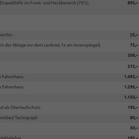
inparkhilfe im Front- und Heckbereich (7X1);
895,–
rechts
25,–
 in der Ablage vor dem Lenkrad, 1x am Innenspiegel)
75,–
200,–
375,–
m Fahrerhaus
1.495,–
m Fahrerhaus
1.295,–
1.150,–
d als Überlaufschutz
195,–
hreiber/ Tachograph
80,–
30,–
obiltelefon
195,–