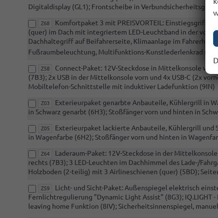
k
Digitaldisplay (GL1); Frontscheibe in Verbundsicherheitsgla
w
Komfortpaket 3 mit PREISVORTEIL: Einstiegsgriff auf 
Z68
(quer) im Dach mit integriertem LED-Leuchtband in der vorders
Dachhaltegriff auf Beifahrerseite, Klimaanlage im Fahrerhau
Fußraumbeleuchtung, Multifunktions-Kunstlederlenkrad (1M
D
Connect-Paket: 12V-Steckdose in Mittelkonsole vorn
Z58
(7B3); 2x USB in der Mittelkonsole vorn und 4x USB-C (2x vor
Mobiltelefon-Schnittstelle mit induktiver Ladefunktion (9IN)
Exterieurpaket genarbte Anbauteile, Kühlergrill in 
Z03
in Schwarz genarbt (6H3); Stoßfänger vorn und hinten in Schw
Exterieurpaket lackierte Anbauteile, Kühlergrill un
Z05
in Wagenfarbe (6H2); Stoßfänger vorn und hinten in Wagenfar
Laderaum-Paket: 12V-Steckdose in der Mittelkonsole
Z64
rechts (7B3); 3 LED-Leuchten im Dachhimmel des Lade-/Fahrg
Holzboden (2-teilig) mit 3 Airlineschienen (quer) (5BD); Sei
Licht- und Sicht-Paket: Außenspiegel elektrisch einst
Z59
Fernlichtregulierung "Dynamic Light Assist" (8G3); IQ.LIGHT
leaving home Funktion (8IV); Sicherheitsinnenspiegel, manuel