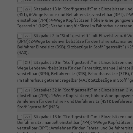
Sitzpaket 13 in "Stoff gestreift" mit Einzelsitzen un
Z27
(4S1); 6-Wege Fahrer- und Beifahrersitz, verstellbar (3PT); 2
einstellbar (7P4); 4-Wege Kopfstützen, höhen- & neigungsverste
"gestreift" (N2S); Sitzheizung für Sitze im Fahrerhaus getrenn
Sitzpaket 2 in "Stoff gestreift" mit Einzelsitzen: 6-We
Z22
(3PM); 2-Wege Lendenwirbelstütze für den Fahrersitz, manuell
Beifahrer-Einzelsitz (3SB); Sitzbezüge in Stoff "gestreift" (
(4A0);
Sitzpaket 30 in "Stoff gestreift" mit Einzelsitzen un
Z18
Wege Lendenwirbelstütze für den Fahrersitz, manuell einstellb
verstellbar (3PN); Beifahrersitz (3SB); Fahrerhaussitze (3TB)
im Fahrerhaus getrennt regelbar (4A3); Sitzbezüge in Stoff "ge
Sitzpaket 32 in "Stoff gestreift" mit Einzelsitzen: 2
Z32
einstellbar (7P5); 4-Wege Kopfstützen, höhen- & neigungsverst
Armlehnen für den Fahrer- und Beifahrersitz (4S1); Beifahrers
Stoff "gestreift" (N2S)
Sitzpaket 13 in "Stoff gestreift" mit Einzelsitzen u
Z27
Beifahrersitz, manuell einstellbar (7P4); 4-Wege Kopfstützen,
verstellbar (3PT); Armlehnen für den Fahrer- und Beifahrersitz 