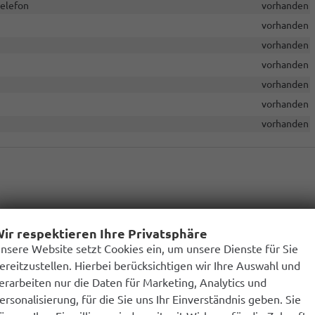
telefon
vorhanden
vorhanden
)
vorhanden
vorhanden
vorhanden
vorhanden
vorhanden
der Beifahrerseite an der A-Säule (7C3), Elektrische
1.595,–
ir respektieren Ihre Privatsphäre
 Dach mit integriertem LED-Leuchtband in der vordersten Leiste (9E2),
f auf Beifahrerseite, Klimaanlage im Fahrerhaus (2-Zonen mit
nsere Website setzt Cookies ein, um unsere Dienste für Sie
ltifunktions-Kunstlederlenkrad, Schalthebelknauf in Kunstleder
ereitzustellen. Hierbei berücksichtigen wir Ihre Auswahl und
erarbeiten nur die Daten für Marketing, Analytics und
ng mit schlüssellosem Schließ- und Startsystem "Keyless
1.695,–
ersonalisierung, für die Sie uns Ihr Einverständnis geben. Sie
rseite mit elektrischer Zuziehhilfe (GZ4); Sicherheitsinnenspiegel mit