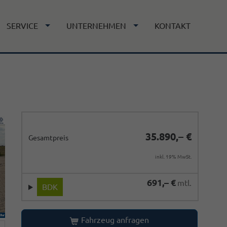
SERVICE
UNTERNEHMEN
KONTAKT
35.890,– €
Gesamtpreis
inkl. 19% MwSt.
691,– €
mtl.
BDK
Fahrzeug anfragen