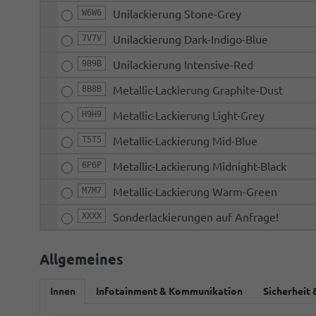
W6W6
Unilackierung Stone-Grey
7V7V
Unilackierung Dark-Indigo-Blue
9B9B
Unilackierung Intensive-Red
8B8B
Metallic-Lackierung Graphite-Dust
H9H9
Metallic-Lackierung Light-Grey
T5T5
Metallic-Lackierung Mid-Blue
6P6P
Metallic-Lackierung Midnight-Black
M7M7
Metallic-Lackierung Warm-Green
XXXX
Sonderlackierungen auf Anfrage!
Allgemeines
Innen
Infotainment & Kommunikation
Sicherheit 