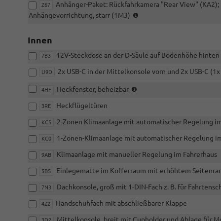
Anhänger-Paket: Rückfahrkamera "Rear View" (KA2); E
Z67
(nur
Anhängevorrichtung, starr (1M3)
i.V.
mit
Innen
P12)
12V-Steckdose an der D-Säule auf Bodenhöhe hinten 
7B3
2x USB-C in der Mittelkonsole vorn und 2x USB-C (1x
U9D
(nur
Heckfenster, beheizbar
4HF
i.V.
Heckflügeltüren
mit
3RE
8N1
2-Zonen Klimaanlage mit automatischer Regelung i
KC5
und
4L1
1-Zonen-Klimaanlage mit automatischer Regelung i
KC0
oder
GL1)
Klimaanlage mit manueller Regelung im Fahrerhaus
9AB
Einlegematte im Kofferraum mit erhöhtem Seitenran
5BS
Dachkonsole, groß mit 1-DIN-Fach z. B. für Fahrtensc
7N3
Handschuhfach mit abschließbarer Klappe
4Z2
Mittelkonsole, breit mit Cupholder und Ablage für M
3D2