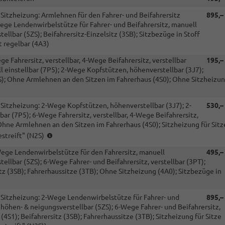
d Sitzheizung: Armlehnen für den Fahrer- und Beifahrersitz
895,–
-Wege Lendenwirbelstütze für Fahrer- und Beifahrersitz, manuell
llbar (5ZS); Beifahrersitz-Einzelsitz (3SB); Sitzbezüge in Stoff
t regelbar (4A3)
ge Fahrersitz, verstellbar, 4-Wege Beifahrersitz, verstellbar
195,–
 einstellbar (7P5); 2-Wege Kopfstützen, höhenverstellbar (3J7);
N2S); Ohne Armlehnen an den Sitzen im Fahrerhaus (4S0); Ohne Sitzheizu
d Sitzheizung: 2-Wege Kopfstützen, höhenverstellbar (3J7); 2-
530,–
ar (7P5); 6-Wege Fahrersitz, verstellbar, 4-Wege Beifahrersitz,
; Ohne Armlehnen an den Sitzen im Fahrerhaus (4S0); Sitzheizung für Sitz
(nur
streift" (N2S)
i.V.
-Wege Lendenwirbelstütze für den Fahrersitz, manuell
495,–
mit
ellbar (5ZS); 6-Wege Fahrer- und Beifahrersitz, verstellbar (3PT);
4X1
itz (3SB); Fahrerhaussitze (3TB); Ohne Sitzheizung (4A0); Sitzbezüge in
und
4RB)
nd Sitzheizung: 2-Wege Lendenwirbelstütze für Fahrer- und
895,–
 höhen- & neigungsverstellbar (5ZS); 6-Wege Fahrer- und Beifahrersitz,
(4S1); Beifahrersitz (3SB); Fahrerhaussitze (3TB); Sitzheizung für Sitze