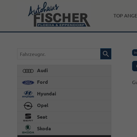
TOP ANG
Fahrzeugnr.
i
Audi
Ford
Gu
Hyundai
Opel
Seat
Skoda