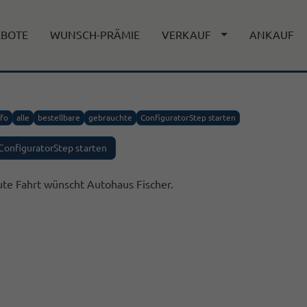
EBOTE
WUNSCH-PRÄMIE
VERKAUF
ANKAUF
nfo
alle
bestellbare
gebrauchte
ConfiguratorStep starten
ConfiguratorStep starten
te Fahrt wünscht Autohaus Fischer.