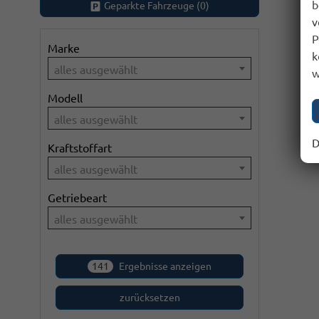
b
Geparkte Fahrzeuge (
0
)
v
P
Marke
k
alles ausgewählt
w
Modell
alles ausgewählt
D
Kraftstoffart
alles ausgewählt
Getriebeart
alles ausgewählt
141
Ergebnisse anzeigen
zurücksetzen