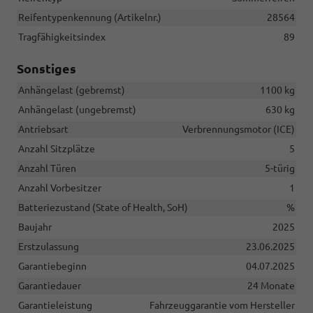
Reifentypenkennung (Artikelnr.)
28564
Tragfähigkeitsindex
89
Sonstiges
Anhängelast (gebremst)
1100 kg
Anhängelast (ungebremst)
630 kg
Antriebsart
Verbrennungsmotor (ICE)
Anzahl Sitzplätze
5
Anzahl Türen
5-türig
Anzahl Vorbesitzer
1
Batteriezustand (State of Health, SoH)
%
Baujahr
2025
Erstzulassung
23.06.2025
Garantiebeginn
04.07.2025
Garantiedauer
24 Monate
Garantieleistung
Fahrzeuggarantie vom Hersteller