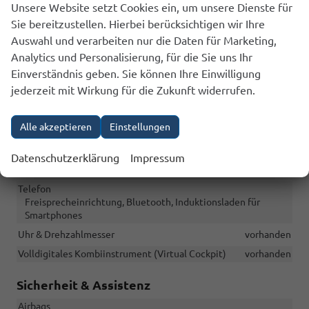
Unsere Website setzt Cookies ein, um unsere Dienste für
Sitze: Verstellbarkeit
Höhenverstellbarer Fahrer- und Beifahrersitz
Sie bereitzustellen. Hierbei berücksichtigen wir Ihre
Auswahl und verarbeiten nur die Daten für Marketing,
Infotainment & Kommunikation
Analytics und Personalisierung, für die Sie uns Ihr
Audioanlage
Einverständnis geben. Sie können Ihre Einwilligung
Radio/MP3-Player, Radio, Schnittstelle MP3, Schnittstelle
jederzeit mit Wirkung für die Zukunft widerrufen.
USB, Digitalradio DAB, Farbdisplay, Android Auto, Apple
CarPlay, Musikstreaming integriert, Touchscreen
Alle akzeptieren
Einstellungen
Außentemperaturanzeige
vorhanden
Bordcomputer
vorhanden
Datenschutzerklärung
Impressum
Navigationssystem
Navigationsvorbereitung
Telefon
Freisprecheinrichtung, Bluetooth, Induktionsladen für
Smartphones
Uhr & Drehzahlmesser
vorhanden
Volldigitales Kombiinstrument (Virtual Cockpit)
vorhanden
Sicherheit & Assistenz
Airbags