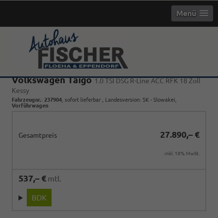
Menü
Volkswagen Taigo
1.0 TSI DSG R-Line ACC RFK 18 Zoll
Kessy
Fahrzeugnr.
:
237904
,
sofort lieferbar
, Landesversion: SK - Slowakei,
Vorführwagen
27.890,– €
Gesamtpreis
inkl. 19% MwSt.
537,– €
mtl.
BDK