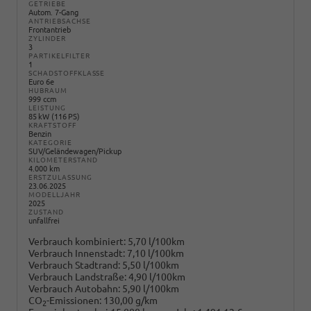
GETRIEBE
Autom. 7-Gang
ANTRIEBSACHSE
Frontantrieb
ZYLINDER
3
PARTIKELFILTER
1
SCHADSTOFFKLASSE
Euro 6e
HUBRAUM
999 ccm
LEISTUNG
85 kW (116 PS)
KRAFTSTOFF
Benzin
KATEGORIE
SUV/Geländewagen/Pickup
KILOMETERSTAND
4.000 km
ERSTZULASSUNG
23.06.2025
MODELLJAHR
2025
ZUSTAND
unfallfrei
Verbrauch kombiniert:
5,70 l/100km
Verbrauch Innenstadt:
7,10 l/100km
Verbrauch Stadtrand:
5,50 l/100km
Verbrauch Landstraße:
4,90 l/100km
Verbrauch Autobahn:
5,90 l/100km
CO
-Emissionen:
130,00 g/km
2