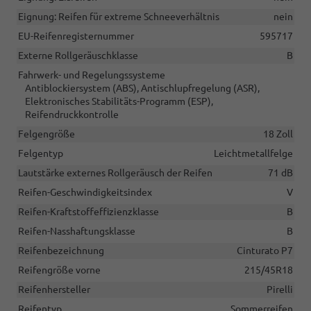
Eignung: Reifen für extreme Schneeverhältnis
nein
EU-Reifenregisternummer
595717
Externe Rollgeräuschklasse
B
Fahrwerk- und Regelungssysteme
Antiblockiersystem (ABS), Antischlupfregelung (ASR),
Elektronisches Stabilitäts-Programm (ESP),
Reifendruckkontrolle
Felgengröße
18 Zoll
Felgentyp
Leichtmetallfelge
Lautstärke externes Rollgeräusch der Reifen
71 dB
Reifen-Geschwindigkeitsindex
V
Reifen-Kraftstoffeffizienzklasse
B
Reifen-Nasshaftungsklasse
B
Reifenbezeichnung
Cinturato P7
Reifengröße vorne
215/45R18
Reifenhersteller
Pirelli
Reifentyp
Sommerreifen