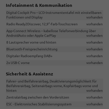
eHybrid)
Infotainment & Kommunikation
Digital Cockpit Pro – LCD-Instrumententafel mit einstellbaren
Funktionen und Display
vorhanden
Radio Ready2Discover, 12,9"-Farb-Touchscreen
vorhanden
App-Connect Wireless – kabellose Telefonverbindung über
AndroidAuto oder Apple CarPlay
vorhanden
8 Lautsprecher vorne und hinten
vorhanden
Bluetooth-Freisprecheinrichtung
vorhanden
Digitaler Radioempfang DAB+
vorhanden
2x USB-C vorne
vorhanden
Sicherheit & Assistenz
Fahrer- und Beifahrerairbag, Deaktivierungsmöglichkeit für
Beifahrerairbag, Seitenairbags vorne, Kopfairbags vorne und
hinten
vorhanden
Zentralairbag zwischen den Vordersitzen
vorhanden
ESC - Elektronisches Stabilisierungssystem
vorhanden