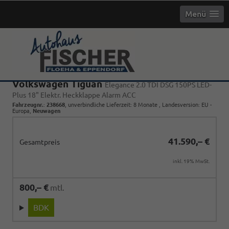
Menü
Volkswagen Tiguan
Elegance 2.0 TDI DSG 150PS LED-
Plus 18" Elektr. Heckklappe Alarm ACC
Fahrzeugnr.
:
238668
, unverbindliche Lieferzeit:
8 Monate
, Landesversion: EU -
Europa,
Neuwagen
41.590,– €
Gesamtpreis
inkl. 19% MwSt.
800,– €
mtl.
BDK