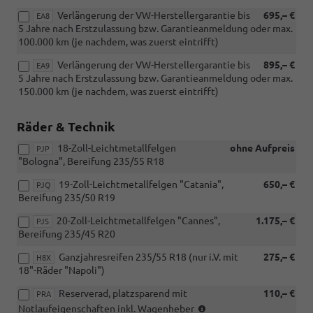
Verlängerung der VW-Herstellergarantie bis
695,– €
EA8
5 Jahre nach Erstzulassung bzw. Garantieanmeldung oder max.
100.000 km (je nachdem, was zuerst eintrifft)
Verlängerung der VW-Herstellergarantie bis
895,– €
EA9
5 Jahre nach Erstzulassung bzw. Garantieanmeldung oder max.
150.000 km (je nachdem, was zuerst eintrifft)
Räder & Technik
18-Zoll-Leichtmetallfelgen
ohne Aufpreis
PJP
"Bologna", Bereifung 235/55 R18
19-Zoll-Leichtmetallfelgen "Catania",
650,– €
PJQ
Bereifung 235/50 R19
20-Zoll-Leichtmetallfelgen "Cannes",
1.175,– €
PJS
Bereifung 235/45 R20
Ganzjahresreifen 235/55 R18 (nur i.V. mit
275,– €
H8X
18"-Räder "Napoli")
Reserverad, platzsparend mit
110,– €
PRA
(nicht
Notlaufeigenschaften inkl. Wagenheber