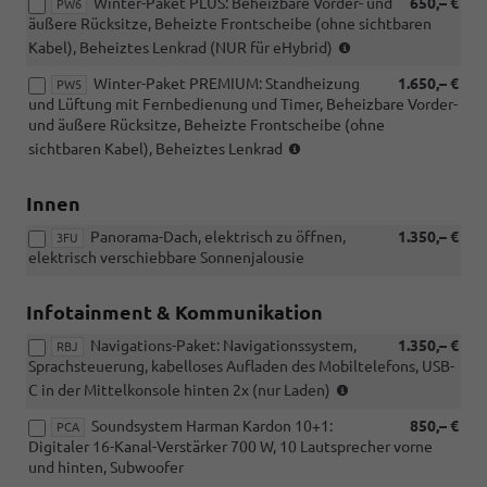
Winter-Paket PLUS: Beheizbare Vorder- und
650,– €
mit
PW6
äußere Rücksitze, Beheizte Frontscheibe (ohne sichtbaren
RBJ)
(NUR
(nicht
Kabel), Beheiztes Lenkrad (NUR für eHybrid)
für
für
Winter-Paket PREMIUM: Standheizung
1.650,– €
eHybrid)
PW5
2.0
und Lüftung mit Fernbedienung und Timer, Beheizbare Vorder-
TSI
und äußere Rücksitze, Beheizte Frontscheibe (ohne
195KW/265PS)
(NICHT
sichtbaren Kabel), Beheiztes Lenkrad
für
eHybrid)
Innen
Panorama-Dach, elektrisch zu öffnen,
1.350,– €
3FU
elektrisch verschiebbare Sonnenjalousie
Infotainment & Kommunikation
Navigations-Paket: Navigationssystem,
1.350,– €
RBJ
Sprachsteuerung, kabelloses Aufladen des Mobiltelefons, USB-
(Sprachsteuerung
C in der Mittelkonsole hinten 2x (nur Laden)
nur
Soundsystem Harman Kardon 10+1:
850,– €
in
PCA
Digitaler 16-Kanal-Verstärker 700 W, 10 Lautsprecher vorne
ausgewählten
und hinten, Subwoofer
Sprachen)