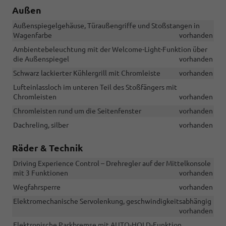
Außen
Außenspiegelgehäuse, Türaußengriffe und Stoßstangen in
Wagenfarbe
vorhanden
Ambientebeleuchtung mit der Welcome-Light-Funktion über
die Außenspiegel
vorhanden
Schwarz lackierter Kühlergrill mit Chromleiste
vorhanden
Lufteinlassloch im unteren Teil des Stoßfängers mit
Chromleisten
vorhanden
Chromleisten rund um die Seitenfenster
vorhanden
Dachreling, silber
vorhanden
Räder & Technik
Driving Experience Control – Drehregler auf der Mittelkonsole
mit 3 Funktionen
vorhanden
Wegfahrsperre
vorhanden
Elektromechanische Servolenkung, geschwindigkeitsabhängig
vorhanden
Elektronische Parkbremse mit AUTO-HOLD-Funktion