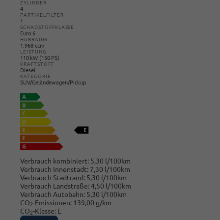
ZYLINDER
4
PARTIKELFILTER
1
SCHADSTOFFKLASSE
Euro 6
HUBRAUM
1.968 ccm
LEISTUNG
110 kW (150 PS)
KRAFTSTOFF
Diesel
KATEGORIE
SUV/Geländewagen/Pickup
Verbrauch kombiniert:
5,30 l/100km
Verbrauch Innenstadt:
7,30 l/100km
Verbrauch Stadtrand:
5,30 l/100km
Verbrauch Landstraße:
4,50 l/100km
Verbrauch Autobahn:
5,30 l/100km
CO
-Emissionen:
139,00 g/km
2
CO
-Klasse:
E
2