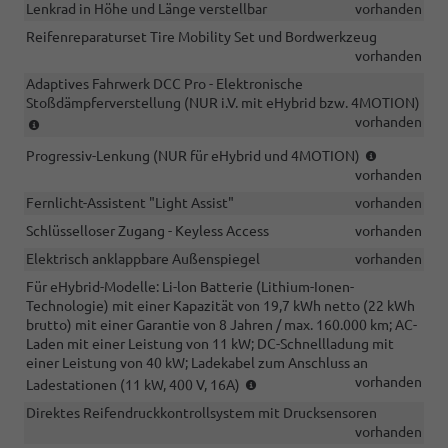
Lenkrad in Höhe und Länge verstellbar
vorhanden
Reifenreparaturset Tire Mobility Set und Bordwerkzeug
vorhanden
Adaptives Fahrwerk DCC Pro - Elektronische
Stoßdämpferverstellung (NUR i.V. mit eHybrid bzw. 4MOTION)
(NUR
vorhanden
i.V.
(NUR
Progressiv-Lenkung (NUR für eHybrid und 4MOTION)
mit
für
vorhanden
eHybrid
eHybrid
bzw.
Fernlicht-Assistent "Light Assist"
vorhanden
und
4MOTION)
4MOTION)
Schlüsselloser Zugang - Keyless Access
vorhanden
Elektrisch anklappbare Außenspiegel
vorhanden
Für eHybrid-Modelle: Li-lon Batterie (Lithium-Ionen-
Technologie) mit einer Kapazität von 19,7 kWh netto (22 kWh
brutto) mit einer Garantie von 8 Jahren / max. 160.000 km; AC-
Laden mit einer Leistung von 11 kW; DC-Schnellladung mit
einer Leistung von 40 kW; Ladekabel zum Anschluss an
(NUR
vorhanden
Ladestationen (11 kW, 400 V, 16A)
i.V.
Direktes Reifendruckkontrollsystem mit Drucksensoren
mit
vorhanden
eHybrid)