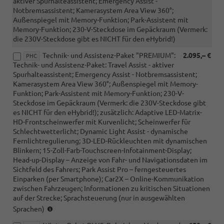
aktiver Spurhalteassistent; Emergency Assist -
Notbremsassistent; Kamerasystem Area View 360°;
Außenspiegel mit Memory-Funktion; Park-Assistent mit
Memory-Funktion; 230-V-Steckdose im Gepäckraum (Vermerk:
die 230V-Steckdose gibt es NICHT für den eHybrid!)
Technik- und Assistenz-Paket "PREMIUM":
2.095,– €
PHC
Technik- und Assistenz-Paket: Travel Assist - aktiver
Spurhalteassistent; Emergency Assist - Notbremsassistent;
Kamerasystem Area View 360°; Außenspiegel mit Memory-
Funktion; Park-Assistent mit Memory-Funktion; 230-V-
Steckdose im Gepäckraum (Vermerk: die 230V-Steckdose gibt
es NICHT für den eHybrid!); zusätzlich: Adaptive LED-Matrix-
HD-Frontscheinwerfer mit Kurvenlicht; Scheinwerfer für
Schlechtwetterlicht; Dynamic Light Assist - dynamische
Fernlichtregulierung; 3D-LED-Rückleuchten mit dynamischen
Blinkern; 15-Zoll-Farb-Touchscreen-Infotainment-Display;
Head-up-Display – Anzeige von Fahr- und Navigationsdaten im
Sichtfeld des Fahrers; Park Assist Pro – ferngesteuertes
Einparken (per Smartphone); Car2X – Online-Kommunikation
zwischen Fahrzeugen; Informationen zu kritischen Situationen
auf der Strecke; Sprachsteuerung (nur in ausgewählten
(nur
Sprachen)
i.V.