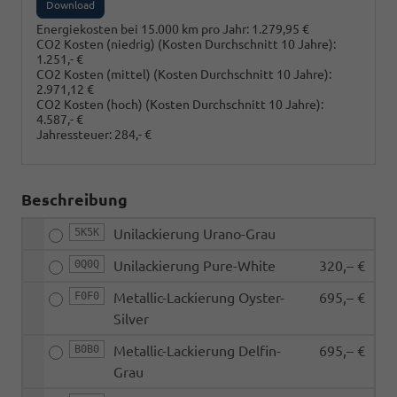
Download
Energiekosten bei 15.000 km pro Jahr:
1.279,95 €
CO2 Kosten (niedrig)
(Kosten Durchschnitt 10 Jahre)
:
1.251,- €
CO2 Kosten (mittel)
(Kosten Durchschnitt 10 Jahre)
:
2.971,12 €
CO2 Kosten (hoch)
(Kosten Durchschnitt 10 Jahre)
:
4.587,- €
Jahressteuer:
284,- €
Beschreibung
5K5K
Unilackierung Urano-Grau
0Q0Q
Unilackierung Pure-White
320,– €
F0F0
Metallic-Lackierung Oyster-
695,– €
Silver
B0B0
Metallic-Lackierung Delfin-
695,– €
Grau