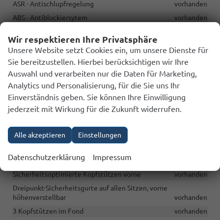
ASR - Antischlupfregelung
vorhanden
ABS - Antiblockiersytem
vorhanden
EBV - Elektronische Bremskraftverteilung
vorhanden
Wir respektieren Ihre Privatsphäre
EDS - Elektronische Differenzialsperre
vorhanden
Unsere Website setzt Cookies ein, um unsere Dienste für
MSR - Drehmomentregelung
vorhanden
Sie bereitzustellen. Hierbei berücksichtigen wir Ihre
Front Assist und City Brake – ein System zur Überwachung des
Auswahl und verarbeiten nur die Daten für Marketing,
Geschehens vor dem Fahrzeug und ein System zur
Analytics und Personalisierung, für die Sie uns Ihr
Notbremsung des Fahrzeugs im Falle eines
Einverständnis geben. Sie können Ihre Einwilligung
Frontalzusammenstoßes
vorhanden
jederzeit mit Wirkung für die Zukunft widerrufen.
Pedestrian Recognition Assistent zur Kollisionserkennung mit
einem Fußgänger
vorhanden
Alle akzeptieren
Einstellungen
Lane Assist (Spurhalteassistent, Spurverlassungswarnung) und
Side Assist (Spurwechselassistent)
vorhanden
Datenschutzerklärung
Impressum
Verkehrszeichenerkennung
vorhanden
Sicherheitsoptimierte Kopfstützen vorne
vorhanden
Dreipunkt-Sicherheitsgurte auf allen Sitzen, vorne
höhenverstellbar
vorhanden
3 Kopfstützen im Fond
vorhanden