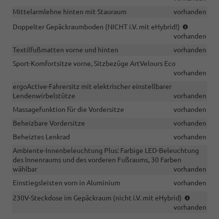
Mittelarmlehne hinten mit Stauraum
vorhanden
(NICHT
Doppelter Gepäckraumboden (NICHT i.V. mit eHybrid!)
i.V.
vorhanden
mit
Textilfußmatten vorne und hinten
vorhanden
eHybrid!)
Sport-Komfortsitze vorne, Sitzbezüge ArtVelours Eco
vorhanden
ergoActive-Fahrersitz mit elektrischer einstellbarer
Lendenwirbelstütze
vorhanden
Massagefunktion für die Vordersitze
vorhanden
Beheizbare Vordersitze
vorhanden
Beheiztes Lenkrad
vorhanden
Ambiente-Innenbeleuchtung Plus: Farbige LED-Beleuchtung
des Innenraums und des vorderen Fußraums, 30 Farben
wählbar
vorhanden
Einstiegsleisten vorn in Aluminium
vorhanden
(nicht
230V-Steckdose im Gepäckraum (nicht i.V. mit eHybrid)
i.V.
vorhanden
mit