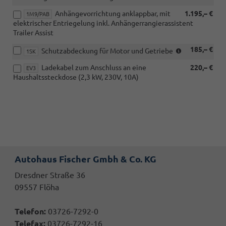
i.V.
Anhängevorrichtung anklappbar, mit
1.195,– €
mit
1M9/PAB
elektrischer Entriegelung inkl. Anhängerrangierassistent
eHybrid)
Trailer Assist
(NICHT
185,– €
Schutzabdeckung für Motor und Getriebe
1SK
für
Ladekabel zum Anschluss an eine
220,– €
eHybrid)
EV3
Haushaltssteckdose (2,3 kW, 230V, 10A)
Autohaus Fischer Gmbh & Co. KG
Dresdner Straße 36
09557 Flöha
Telefon:
03726-7292-0
Telefax:
03726-7292-16