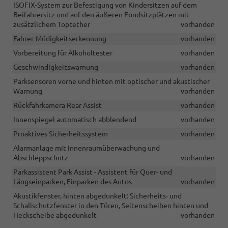
ISOFIX-System zur Befestigung von Kindersitzen auf dem
Beifahrersitz und auf den äußeren Fondsitzplätzen mit
zusätzlichem Toptether
vorhanden
Fahrer-Müdigkeitserkennung
vorhanden
Vorbereitung für Alkoholtester
vorhanden
Geschwindigkeitswarnung
vorhanden
Parksensoren vorne und hinten mit optischer und akustischer
Warnung
vorhanden
Rückfahrkamera Rear Assist
vorhanden
Innenspiegel automatisch abblendend
vorhanden
Proaktives Sicherheitssystem
vorhanden
Alarmanlage mit Innenraumüberwachung und
Abschleppschutz
vorhanden
Parkassistent Park Assist - Assistent für Quer- und
Längseinparken, Einparken des Autos
vorhanden
Akustikfenster, hinten abgedunkelt: Sicherheits- und
Schallschutzfenster in den Türen, Seitenscheiben hinten und
Heckscheibe abgedunkelt
vorhanden