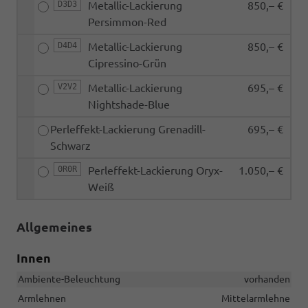
D3D3
Metallic-Lackierung
850,– €
Persimmon-Red
D4D4
Metallic-Lackierung
850,– €
Cipressino-Grün
V2V2
Metallic-Lackierung
695,– €
Nightshade-Blue
Perleffekt-Lackierung Grenadill-
695,– €
Schwarz
0R0R
Perleffekt-Lackierung Oryx-
1.050,– €
Weiß
Allgemeines
Innen
Ambiente-Beleuchtung
vorhanden
Armlehnen
Mittelarmlehne