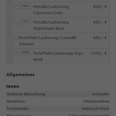
D4D4
Metallic-Lackierung
850,– €
Cipressino-Grün
V2V2
Metallic-Lackierung
695,– €
Nightshade-Blue
Perleffekt-Lackierung Grenadill-
695,– €
Schwarz
0R0R
Perleffekt-Lackierung Oryx-
1.050,– €
Weiß
Allgemeines
Innen
Ambiente-Beleuchtung
vorhanden
Armlehnen
Mittelarmlehne
Fensterheber
elektrisch 4-fach
Klimatisierung
3-Zonen-Klimaautomatik