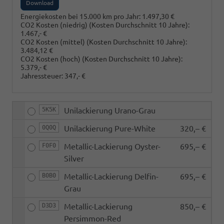
Download
Energiekosten bei 15.000 km pro Jahr:
1.497,30 €
CO2 Kosten (niedrig)
(Kosten Durchschnitt 10 Jahre)
:
1.467,- €
CO2 Kosten (mittel)
(Kosten Durchschnitt 10 Jahre)
:
3.484,12 €
CO2 Kosten (hoch)
(Kosten Durchschnitt 10 Jahre)
:
5.379,- €
Jahressteuer:
347,- €
5K5K
Unilackierung Urano-Grau
0Q0Q
Unilackierung Pure-White
320,– €
F0F0
Metallic-Lackierung Oyster-
695,– €
Silver
B0B0
Metallic-Lackierung Delfin-
695,– €
Grau
D3D3
Metallic-Lackierung
850,– €
Persimmon-Red