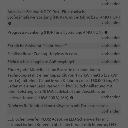
vorhanden
Adaptives Fahrwerk DCC Pro - Elektronische
Stoßdämpferverstellung (NUR i.V. mit eHybrid bzw. 4MOTION)
(NUR
vorhanden
i.V.
(NUR
Progressiv-Lenkung (NUR für eHybrid und 4MOTION)
mit
für
vorhanden
eHybrid
eHybrid
bzw.
Fernlicht-Assistent "Light Assist"
vorhanden
und
4MOTION)
4MOTION)
Schlüsselloser Zugang - Keyless Access
vorhanden
Elektrisch anklappbare Außenspiegel
vorhanden
Für eHybrid-Modelle: Li-lon Batterie (Lithium-Ionen-
Technologie) mit einer Kapazität von 19,7 kWh netto (22 kWh
brutto) mit einer Garantie von 8 Jahren / max. 160.000 km; AC-
Laden mit einer Leistung von 11 kW; DC-Schnellladung mit
einer Leistung von 40 kW; Ladekabel zum Anschluss an
(NUR
vorhanden
Ladestationen (11 kW, 400 V, 16A)
i.V.
Direktes Reifendruckkontrollsystem mit Drucksensoren
mit
vorhanden
eHybrid)
LED-Scheinwerfer PLUS: Adaptive LED-Scheinwerfer mit
automatischem Kurvenlicht, Schlechtwetterlicht vorne, LED-