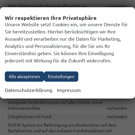
EBV - Elektronische Bremskraftverteilung
vorhanden
EDS - Elektronische Differenzialsperre
vorhanden
Wir respektieren Ihre Privatsphäre
MSR - Drehmomentregelung
vorhanden
Unsere Website setzt Cookies ein, um unsere Dienste für
Sie bereitzustellen. Hierbei berücksichtigen wir Ihre
Front Assist und City Brake – ein System zur Überwachung des
Geschehens vor dem Fahrzeug und ein System zur
Auswahl und verarbeiten nur die Daten für Marketing,
Notbremsung des Fahrzeugs im Falle eines
Analytics und Personalisierung, für die Sie uns Ihr
Frontalzusammenstoßes
vorhanden
Einverständnis geben. Sie können Ihre Einwilligung
Pedestrian Recognition Assistent zur Kollisionserkennung mit
jederzeit mit Wirkung für die Zukunft widerrufen.
einem Fußgänger
vorhanden
Lane Assist (Spurhalteassistent, Spurverlassungswarnung) und
Alle akzeptieren
Einstellungen
Side Assist (Spurwechselassistent)
vorhanden
Verkehrszeichenerkennung
vorhanden
Datenschutzerklärung
Impressum
Sicherheitsoptimierte Kopfstützen vorne
vorhanden
Dreipunkt-Sicherheitsgurte auf allen Sitzen, vorne
höhenverstellbar
vorhanden
3 Kopfstützen im Fond
vorhanden
ISOFIX-System zur Befestigung von Kindersitzen auf dem
Beifahrersitz und auf den äußeren Fondsitzplätzen mit