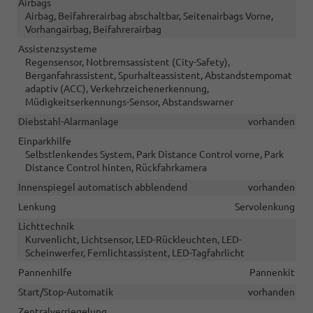
Airbags
Airbag, Beifahrerairbag abschaltbar, Seitenairbags Vorne,
Vorhangairbag, Beifahrerairbag
Assistenzsysteme
Regensensor, Notbremsassistent (City-Safety),
Berganfahrassistent, Spurhalteassistent, Abstandstempomat
adaptiv (ACC), Verkehrzeichenerkennung,
Müdigkeitserkennungs-Sensor, Abstandswarner
Diebstahl-Alarmanlage
vorhanden
Einparkhilfe
Selbstlenkendes System, Park Distance Control vorne, Park
Distance Control hinten, Rückfahrkamera
Innenspiegel automatisch abblendend
vorhanden
Lenkung
Servolenkung
Lichttechnik
Kurvenlicht, Lichtsensor, LED-Rückleuchten, LED-
Scheinwerfer, Fernlichtassistent, LED-Tagfahrlicht
Pannenhilfe
Pannenkit
Start/Stop-Automatik
vorhanden
Zentralverriegelung