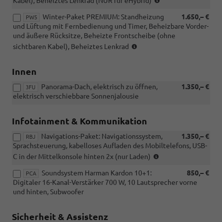
Kabel), Beheiztes Lenkrad (NUR für eHybrid)
für
für
Winter-Paket PREMIUM: Standheizung
1.650,– €
eHybrid)
PW5
2.0
und Lüftung mit Fernbedienung und Timer, Beheizbare Vorder-
TSI
und äußere Rücksitze, Beheizte Frontscheibe (ohne
195KW/265PS)
(NICHT
sichtbaren Kabel), Beheiztes Lenkrad
für
eHybrid)
Innen
Panorama-Dach, elektrisch zu öffnen,
1.350,– €
3FU
elektrisch verschiebbare Sonnenjalousie
Infotainment & Kommunikation
Navigations-Paket: Navigationssystem,
1.350,– €
RBJ
Sprachsteuerung, kabelloses Aufladen des Mobiltelefons, USB-
(Sprachsteuerung
C in der Mittelkonsole hinten 2x (nur Laden)
nur
Soundsystem Harman Kardon 10+1:
850,– €
in
PCA
Digitaler 16-Kanal-Verstärker 700 W, 10 Lautsprecher vorne
ausgewählten
und hinten, Subwoofer
Sprachen)
Sicherheit & Assistenz