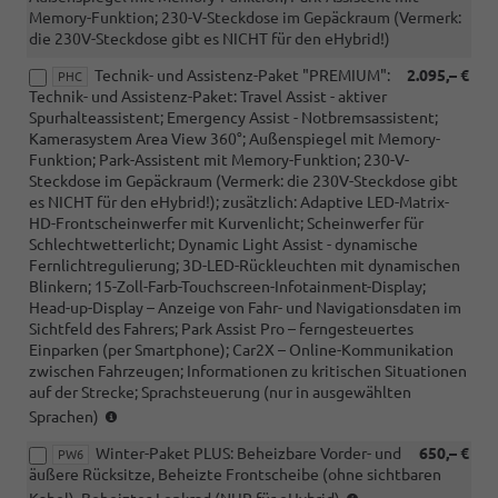
Memory-Funktion; 230-V-Steckdose im Gepäckraum (Vermerk:
die 230V-Steckdose gibt es NICHT für den eHybrid!)
Technik- und Assistenz-Paket "PREMIUM":
2.095,– €
PHC
Technik- und Assistenz-Paket: Travel Assist - aktiver
Spurhalteassistent; Emergency Assist - Notbremsassistent;
Kamerasystem Area View 360°; Außenspiegel mit Memory-
Funktion; Park-Assistent mit Memory-Funktion; 230-V-
Steckdose im Gepäckraum (Vermerk: die 230V-Steckdose gibt
es NICHT für den eHybrid!); zusätzlich: Adaptive LED-Matrix-
HD-Frontscheinwerfer mit Kurvenlicht; Scheinwerfer für
Schlechtwetterlicht; Dynamic Light Assist - dynamische
Fernlichtregulierung; 3D-LED-Rückleuchten mit dynamischen
Blinkern; 15-Zoll-Farb-Touchscreen-Infotainment-Display;
Head-up-Display – Anzeige von Fahr- und Navigationsdaten im
Sichtfeld des Fahrers; Park Assist Pro – ferngesteuertes
Einparken (per Smartphone); Car2X – Online-Kommunikation
zwischen Fahrzeugen; Informationen zu kritischen Situationen
auf der Strecke; Sprachsteuerung (nur in ausgewählten
(nur
Sprachen)
i.V.
Winter-Paket PLUS: Beheizbare Vorder- und
650,– €
mit
PW6
äußere Rücksitze, Beheizte Frontscheibe (ohne sichtbaren
RBJ)
(NUR
(nicht