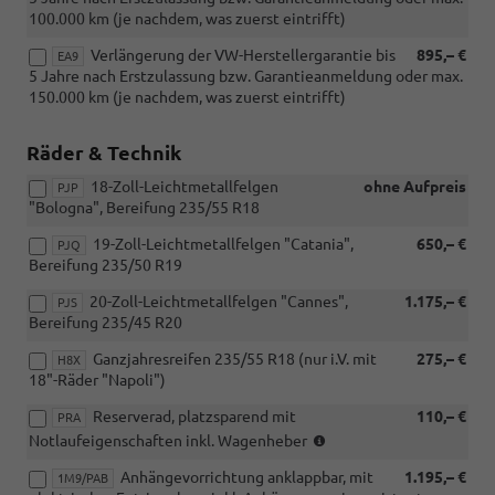
100.000 km (je nachdem, was zuerst eintrifft)
Verlängerung der VW-Herstellergarantie bis
895,– €
EA9
5 Jahre nach Erstzulassung bzw. Garantieanmeldung oder max.
150.000 km (je nachdem, was zuerst eintrifft)
Räder & Technik
18-Zoll-Leichtmetallfelgen
ohne Aufpreis
PJP
"Bologna", Bereifung 235/55 R18
19-Zoll-Leichtmetallfelgen "Catania",
650,– €
PJQ
Bereifung 235/50 R19
20-Zoll-Leichtmetallfelgen "Cannes",
1.175,– €
PJS
Bereifung 235/45 R20
Ganzjahresreifen 235/55 R18 (nur i.V. mit
275,– €
H8X
18"-Räder "Napoli")
Reserverad, platzsparend mit
110,– €
PRA
(nicht
Notlaufeigenschaften inkl. Wagenheber
i.V.
Anhängevorrichtung anklappbar, mit
1.195,– €
mit
1M9/PAB