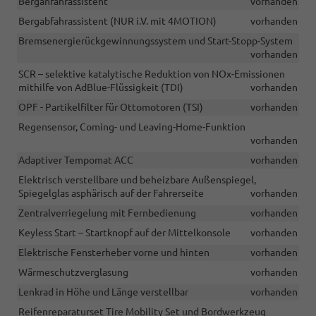
Berganfahrassistent
vorhanden
Bergabfahrassistent (NUR i.V. mit 4MOTION)
vorhanden
Bremsenergierückgewinnungssystem und Start-Stopp-System
vorhanden
SCR – selektive katalytische Reduktion von NOx-Emissionen
mithilfe von AdBlue-Flüssigkeit (TDI)
vorhanden
OPF - Partikelfilter für Ottomotoren (TSI)
vorhanden
Regensensor, Coming- und Leaving-Home-Funktion
vorhanden
Adaptiver Tempomat ACC
vorhanden
Elektrisch verstellbare und beheizbare Außenspiegel,
Spiegelglas asphärisch auf der Fahrerseite
vorhanden
Zentralverriegelung mit Fernbedienung
vorhanden
Keyless Start – Startknopf auf der Mittelkonsole
vorhanden
Elektrische Fensterheber vorne und hinten
vorhanden
Wärmeschutzverglasung
vorhanden
Lenkrad in Höhe und Länge verstellbar
vorhanden
Reifenreparaturset Tire Mobility Set und Bordwerkzeug