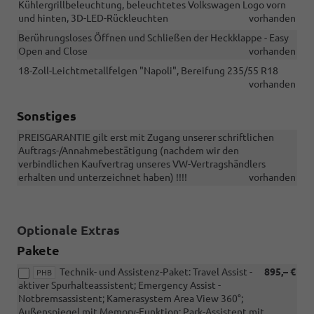
Kühlergrillbeleuchtung, beleuchtetes Volkswagen Logo vorn
und hinten, 3D-LED-Rückleuchten
vorhanden
Berührungsloses Öffnen und Schließen der Heckklappe - Easy
Open and Close
vorhanden
18-Zoll-Leichtmetallfelgen "Napoli", Bereifung 235/55 R18
vorhanden
Sonstiges
PREISGARANTIE gilt erst mit Zugang unserer schriftlichen
Auftrags-/Annahmebestätigung (nachdem wir den
verbindlichen Kaufvertrag unseres VW-Vertragshändlers
erhalten und unterzeichnet haben) !!!!
vorhanden
Optionale Extras
Pakete
Technik- und Assistenz-Paket: Travel Assist -
895,– €
PHB
aktiver Spurhalteassistent; Emergency Assist -
Notbremsassistent; Kamerasystem Area View 360°;
Außenspiegel mit Memory-Funktion; Park-Assistent mit