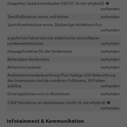
(NICHT
Doppelter Gepäckraumboden (NICHT i.V. mit eHybrid!)
i.V.
vorhanden
mit
Textilfußmatten vorne und hinten
vorhanden
eHybrid!)
Sport-Komfortsitze vorne, Sitzbezüge ArtVelours Eco
vorhanden
ergoActive-Fahrersitz mit elektrischer einstellbarer
Lendenwirbelstütze
vorhanden
Massagefunktion für die Vordersitze
vorhanden
Beheizbare Vordersitze
vorhanden
Beheiztes Lenkrad
vorhanden
Ambiente-Innenbeleuchtung Plus: Farbige LED-Beleuchtung
des Innenraums und des vorderen Fußraums, 30 Farben
wählbar
vorhanden
Einstiegsleisten vorn in Aluminium
vorhanden
(nicht
230V-Steckdose im Gepäckraum (nicht i.V. mit eHybrid)
i.V.
vorhanden
mit
eHybrid)
Infotainment & Kommunikation