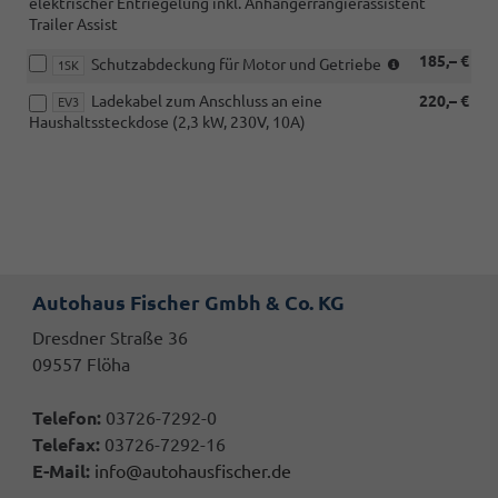
elektrischer Entriegelung inkl. Anhängerrangierassistent
eHybrid)
Trailer Assist
(NICHT
185,– €
Schutzabdeckung für Motor und Getriebe
1SK
für
Ladekabel zum Anschluss an eine
220,– €
eHybrid)
EV3
Haushaltssteckdose (2,3 kW, 230V, 10A)
Autohaus Fischer Gmbh & Co. KG
Dresdner Straße 36
09557 Flöha
Telefon:
03726-7292-0
Telefax:
03726-7292-16
E-Mail:
info@autohausfischer.de