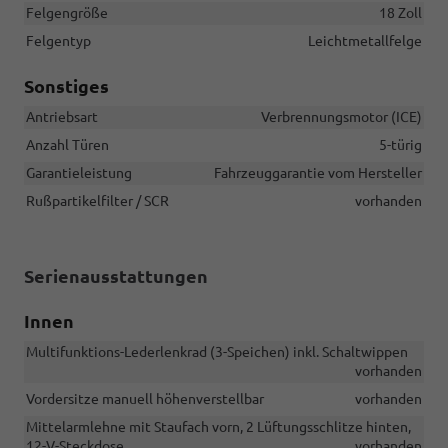
Felgengröße
18 Zoll
Felgentyp
Leichtmetallfelge
Sonstiges
Antriebsart
Verbrennungsmotor (ICE)
Anzahl Türen
5-türig
Garantieleistung
Fahrzeuggarantie vom Hersteller
Rußpartikelfilter / SCR
vorhanden
Serienausstattungen
Innen
Multifunktions-Lederlenkrad (3-Speichen) inkl. Schaltwippen
vorhanden
Vordersitze manuell höhenverstellbar
vorhanden
Mittelarmlehne mit Staufach vorn, 2 Lüftungsschlitze hinten,
12-V-Steckdose
vorhanden