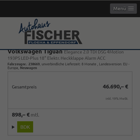
Menü
Volkswagen Tiguan
Elegance 2.0 TDI DSG 4Motion
193PS LED-Plus 18" Elektr. Heckklappe Alarm ACC
Fahrzeugnr.
:
238669
, unverbindliche Lieferzeit:
8 Monate
, Landesversion: EU -
Europa,
Neuwagen
46.690,– €
Gesamtpreis
inkl. 19% MwSt.
898,– €
mtl.
BDK