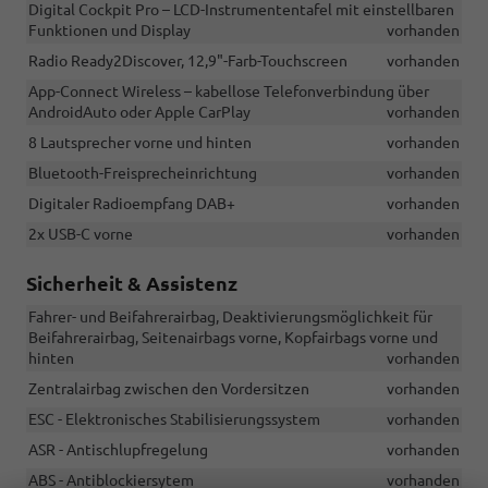
Digital Cockpit Pro – LCD-Instrumententafel mit einstellbaren
Funktionen und Display
vorhanden
Radio Ready2Discover, 12,9"-Farb-Touchscreen
vorhanden
App-Connect Wireless – kabellose Telefonverbindung über
AndroidAuto oder Apple CarPlay
vorhanden
8 Lautsprecher vorne und hinten
vorhanden
Bluetooth-Freisprecheinrichtung
vorhanden
Digitaler Radioempfang DAB+
vorhanden
2x USB-C vorne
vorhanden
Sicherheit & Assistenz
Fahrer- und Beifahrerairbag, Deaktivierungsmöglichkeit für
Beifahrerairbag, Seitenairbags vorne, Kopfairbags vorne und
hinten
vorhanden
Zentralairbag zwischen den Vordersitzen
vorhanden
ESC - Elektronisches Stabilisierungssystem
vorhanden
ASR - Antischlupfregelung
vorhanden
ABS - Antiblockiersytem
vorhanden