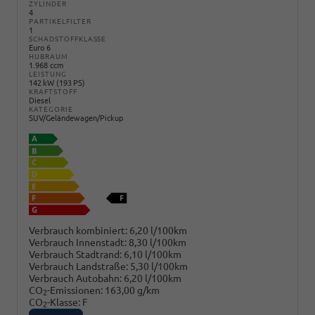
ZYLINDER
4
PARTIKELFILTER
1
SCHADSTOFFKLASSE
Euro 6
HUBRAUM
1.968 ccm
LEISTUNG
142 kW (193 PS)
KRAFTSTOFF
Diesel
KATEGORIE
SUV/Geländewagen/Pickup
Verbrauch kombiniert:
6,20 l/100km
Verbrauch Innenstadt:
8,30 l/100km
Verbrauch Stadtrand:
6,10 l/100km
Verbrauch Landstraße:
5,30 l/100km
Verbrauch Autobahn:
6,20 l/100km
CO
-Emissionen:
163,00 g/km
2
CO
-Klasse:
F
2